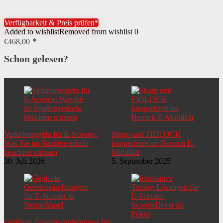
Verfügbarkeit & Preis prüfen*
Added to wishlist
Removed from wishlist
0
€
468,00
Schon gelesen?
Verkehrsregeln für E-Scooter:
Sharp und FIDLOCK
Was Sie im Straßenverkehr
kooperieren im Bereich E-
beachten müssen
Mobilität
30. Juli 2026
5. September 2025
Geplante Gesetzesänderungen für