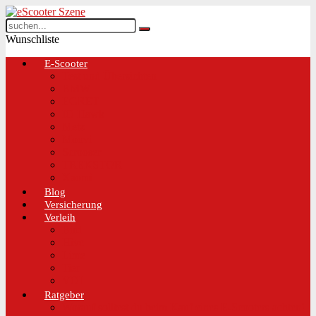
Wunschliste
E-Scooter
Test und Übersichten
BMW
EGRET
IO Hawk
Metz
Moovi
Scrooser
TREKSTOR
Xaomi
Blog
Versicherung
Verleih
Bird
Hive
Lime
Tier
VOI
Ratgeber
Worauf solltest du beim Kauf eines E-Scooters achten!