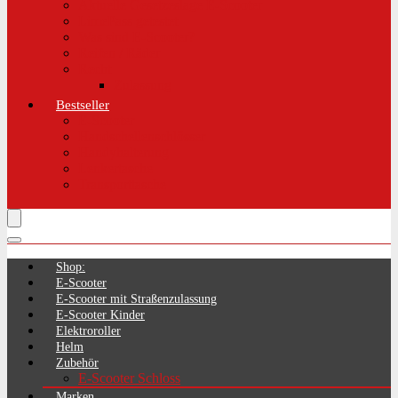
Aktuelle Gesetzeslage E-Scooter
LimePass getestet
Was sind E-Scooter?
Reifen / Räder
Recht
Zulassung
Bestseller
E-Scooter
Handschellenschlösser
Handyhalterung
Lenkertasche
Transporttasche
Shop:
E-Scooter
E-Scooter mit Straßenzulassung
E-Scooter Kinder
Elektroroller
Helm
Zubehör
E-Scooter Schloss
Marken