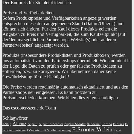
Der Endpreis für Sie bleibt identisch.
Preise und Verfügbarkeiten
Sofern Produktpreise und Verfügbarkeiten angezeigt werden,
entsprechen diese dem angegebenen Stand (Datum/Uhrzeit) und
können sich ändern. Für den Kauf dieses Produkts gelten die
Angaben zu Preis und Verfügbarkeit, die zum Kaufzeitpunkt [auf
der/den maßgeblichen Partnershops Website(s) oder anderen
Partnerwebsites] angezeigt werden.
Produkte (insbesondere Produktlisten und Produktboxen) werden
uns automatisiert von den Partnershops übermittelt. Wir sind nicht in
der Lage, die Daten zu prüfen oder gar falsche Produktdaten zu
entfernen, bzw. zu korrigieren. Wir übernehmen daher keine
Gewährleistung für die Richtigkeit!
Die Preise werden regelmäßig automatisch aktualisiert und aus den
Partnershops neu eingelesen. Es kann trotzdem zu
Preisunterschieden kommen. Wir bitten dies zu entschuldigen.
Das escooter-szene.de Team
Schlagwörter
Allianz
120kg
Bugatti
Bugatti E-Scooter
Bugatti Scooter
Bundesrat
Corona
E-Bikes
E-
E-Scooter Verleih
Scooter bestellen
E-Scooter mit Straßenzulassung
Egret