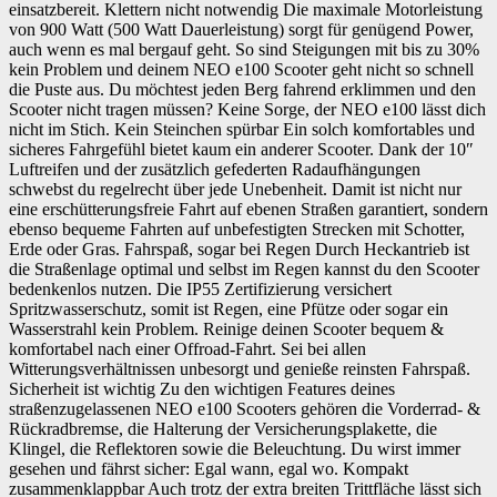
einsatzbereit. Klettern nicht notwendig Die maximale Motorleistung
von 900 Watt (500 Watt Dauerleistung) sorgt für genügend Power,
auch wenn es mal bergauf geht. So sind Steigungen mit bis zu 30%
kein Problem und deinem NEO e100 Scooter geht nicht so schnell
die Puste aus. Du möchtest jeden Berg fahrend erklimmen und den
Scooter nicht tragen müssen? Keine Sorge, der NEO e100 lässt dich
nicht im Stich. Kein Steinchen spürbar Ein solch komfortables und
sicheres Fahrgefühl bietet kaum ein anderer Scooter. Dank der 10″
Luftreifen und der zusätzlich gefederten Radaufhängungen
schwebst du regelrecht über jede Unebenheit. Damit ist nicht nur
eine erschütterungsfreie Fahrt auf ebenen Straßen garantiert, sondern
ebenso bequeme Fahrten auf unbefestigten Strecken mit Schotter,
Erde oder Gras. Fahrspaß, sogar bei Regen Durch Heckantrieb ist
die Straßenlage optimal und selbst im Regen kannst du den Scooter
bedenkenlos nutzen. Die IP55 Zertifizierung versichert
Spritzwasserschutz, somit ist Regen, eine Pfütze oder sogar ein
Wasserstrahl kein Problem. Reinige deinen Scooter bequem &
komfortabel nach einer Offroad-Fahrt. Sei bei allen
Witterungsverhältnissen unbesorgt und genieße reinsten Fahrspaß.
Sicherheit ist wichtig Zu den wichtigen Features deines
straßenzugelassenen NEO e100 Scooters gehören die Vorderrad- &
Rückradbremse, die Halterung der Versicherungsplakette, die
Klingel, die Reflektoren sowie die Beleuchtung. Du wirst immer
gesehen und fährst sicher: Egal wann, egal wo. Kompakt
zusammenklappbar Auch trotz der extra breiten Trittfläche lässt sich