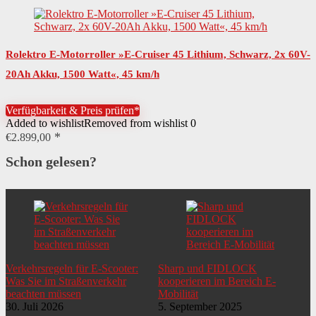
Rolektro E-Motorroller »E-Cruiser 45 Lithium, Schwarz, 2x 60V-
20Ah Akku, 1500 Watt«, 45 km/h
Verfügbarkeit & Preis prüfen*
Added to wishlist
Removed from wishlist
0
€
2.899,00
Schon gelesen?
Verkehrsregeln für E-Scooter:
Sharp und FIDLOCK
Was Sie im Straßenverkehr
kooperieren im Bereich E-
beachten müssen
Mobilität
30. Juli 2026
5. September 2025