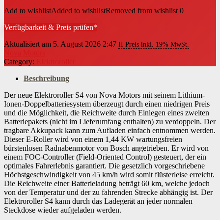
Add to wishlist
Added to wishlist
Removed from wishlist
0
Verfügbarkeit & Preis prüfen*
Aktualisiert am 5. August 2026 2:47
II Preis inkl. 19% MwSt.
Nova Motors
Category:
Elektroroller
Beschreibung
Der neue Elektroroller S4 von Nova Motors mit seinem Lithium-
Ionen-Doppelbatteriesystem überzeugt durch einen niedrigen Preis
und die Möglichkeit, die Reichweite durch Einlegen eines zweiten
Batteriepakets (nicht im Lieferumfang enthalten) zu verdoppeln. Der
tragbare Akkupack kann zum Aufladen einfach entnommen werden.
Dieser E-Roller wird von einem 1,44 KW wartungsfreien
bürstenlosen Radnabenmotor von Bosch angetrieben. Er wird von
einem FOC-Controller (Field-Oriented Control) gesteuert, der ein
optimales Fahrerlebnis garantiert. Die gesetzlich vorgeschriebene
Höchstgeschwindigkeit von 45 km/h wird somit flüsterleise erreicht.
Die Reichweite einer Batterieladung beträgt 60 km, welche jedoch
von der Temperatur und der zu fahrenden Strecke abhängig ist. Der
Elektroroller S4 kann durch das Ladegerät an jeder normalen
Steckdose wieder aufgeladen werden.