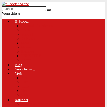
Wunschliste
E-Scooter
Test und Übersichten
BMW
EGRET
IO Hawk
Metz
Moovi
Scrooser
TREKSTOR
Xaomi
Blog
Versicherung
Verleih
Bird
Hive
Lime
Tier
VOI
Ratgeber
Worauf solltest du beim Kauf eines E-Scooters achten!