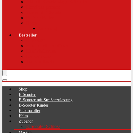
Aktuelle Gesetzeslage E-Scooter
LimePass getestet
Was sind E-Scooter?
Reifen / Räder
Recht
Zulassung
Bestseller
E-Scooter
Handschellenschlösser
Handyhalterung
Lenkertasche
Transporttasche
Shop:
E-Scooter
E-Scooter mit Straßenzulassung
E-Scooter Kinder
Elektroroller
Helm
Zubehör
E-Scooter Schloss
Marken