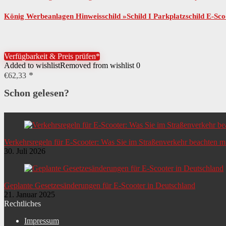
König Werbeanlagen Hinweisschild »Schild I Parkplatzschild E-Sc
Verfügbarkeit & Preis prüfen*
Added to wishlist
Removed from wishlist
0
€
62,33
Schon gelesen?
Verkehrsregeln für E-Scooter: Was Sie im Straßenverkehr beachten 
30. Juli 2026
Geplante Gesetzesänderungen für E-Scooter in Deutschland
21. Januar 2025
Rechtliches
Impressum