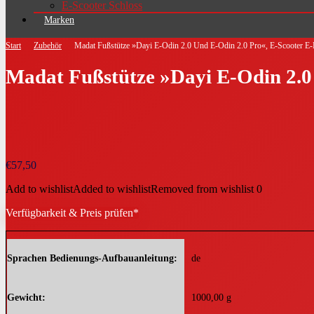
E-Scooter Schloss
Marken
Start
Zubehör
Madat Fußstütze »Dayi E-Odin 2.0 Und E-Odin 2.0 Pro«, E-Scooter E-R
Madat Fußstütze »Dayi E-Odin 2.0 
€
57,50
Add to wishlist
Added to wishlist
Removed from wishlist
0
Verfügbarkeit & Preis prüfen*
Sprachen Bedienungs-Aufbauanleitung
de
Gewicht
1000,00 g