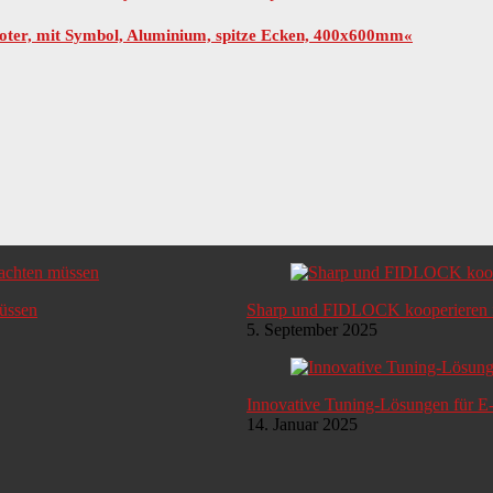
ooter, mit Symbol, Aluminium, spitze Ecken, 400x600mm«
müssen
Sharp und FIDLOCK kooperieren i
5. September 2025
Innovative Tuning-Lösungen für E
14. Januar 2025