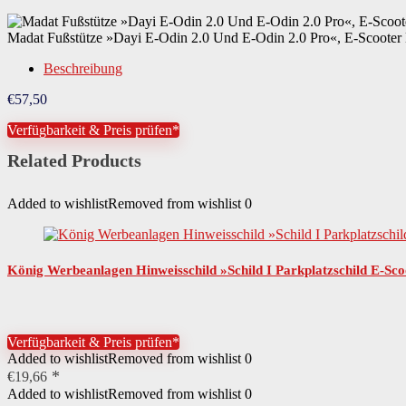
Madat Fußstütze »Dayi E-Odin 2.0 Und E-Odin 2.0 Pro«, E-Scooter E
Beschreibung
€
57,50
Verfügbarkeit & Preis prüfen*
Related Products
Added to wishlist
Removed from wishlist
0
König Werbeanlagen Hinweisschild »Schild I Parkplatzschild E-Sco
Verfügbarkeit & Preis prüfen*
Added to wishlist
Removed from wishlist
0
€
19,66
Added to wishlist
Removed from wishlist
0