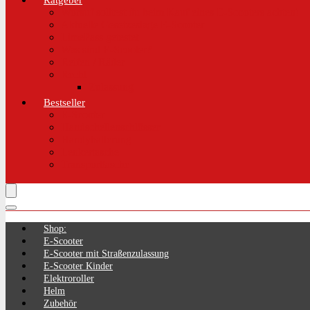
Ratgeber
Worauf solltest du beim Kauf eines E-Scooters achten!
Aktuelle Gesetzeslage E-Scooter
LimePass getestet
Was sind E-Scooter?
Reifen / Räder
Recht
Zulassung
Bestseller
E-Scooter
Handschellenschlösser
Handyhalterung
Lenkertasche
Transporttasche
Shop:
E-Scooter
E-Scooter mit Straßenzulassung
E-Scooter Kinder
Elektroroller
Helm
Zubehör