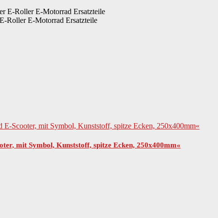
-Roller E-Motorrad Ersatzteile
oter, mit Symbol, Kunststoff, spitze Ecken, 250x400mm«