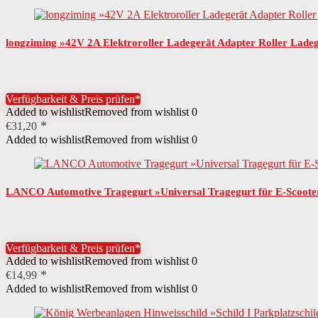
longziming »42V 2A Elektroroller Ladegerät Adapter Roller Lade
Verfügbarkeit & Preis prüfen*
Added to wishlist
Removed from wishlist
0
€
31,20
Added to wishlist
Removed from wishlist
0
LANCO Automotive Tragegurt »Universal Tragegurt für E-Scooter, E
Verfügbarkeit & Preis prüfen*
Added to wishlist
Removed from wishlist
0
€
14,99
Added to wishlist
Removed from wishlist
0