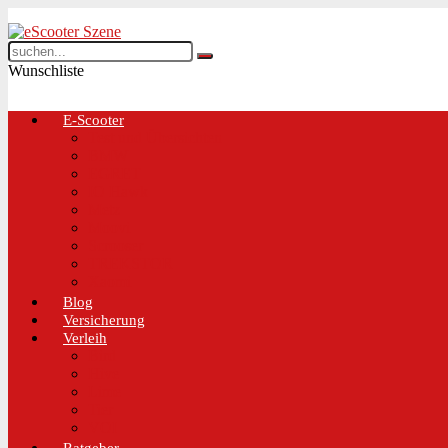
Wunschliste
E-Scooter
Test und Übersichten
BMW
EGRET
IO Hawk
Metz
Moovi
Scrooser
TREKSTOR
Xaomi
Blog
Versicherung
Verleih
Bird
Hive
Lime
Tier
VOI