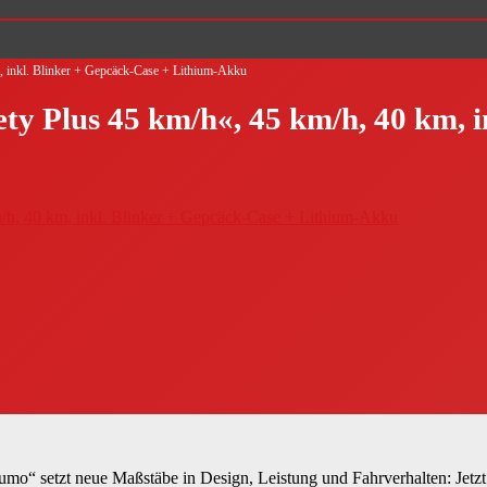
, inkl. Blinker + Gepcäck-Case + Lithium-Akku
y Plus 45 km/h«, 45 km/h, 40 km, i
numo“ setzt neue Maßstäbe in Design, Leistung und Fahrverhalten: J