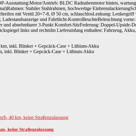
P-Ausstattung:Motor/Antrieb: BLDC Radnabenmotor hinten, wartungsf
tional)Rahmen: Stabiler Stahlrahmen, hochwertige EinbrennlackierungSc
reifen mit Ventil 20×7-8, Ø 50 cm, schlauchlosLenkung: Lenkergriff w
, Ladestandsanzeige und Fahrtlicht-KontrollleuchteBeleuchtung vorne
rer und abnehmbarer 3-Punkt Komfort-SitzFederung: Doppel-Upside-Dow
 Rückspiegel links und rechtsIm Lieferumfang enthalten: Fahrzeug, Akk
m, inkl. Blinker + Gepcäck-Case + Lithium-Akku
 km, keine Straßenzulassung