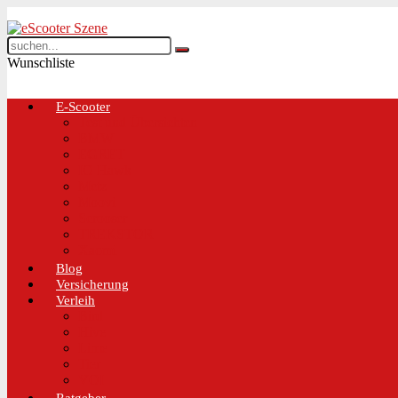
Wunschliste
E-Scooter
Test und Übersichten
BMW
EGRET
IO Hawk
Metz
Moovi
Scrooser
TREKSTOR
Xaomi
Blog
Versicherung
Verleih
Bird
Hive
Lime
Tier
VOI