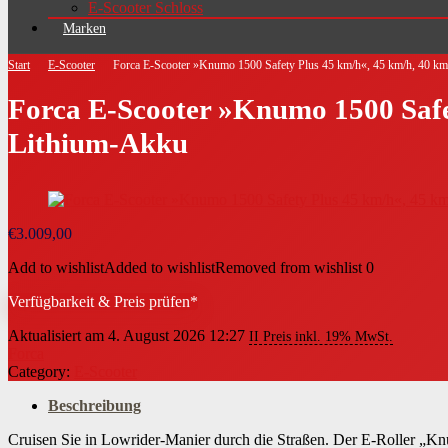
E-Scooter Schloss
Marken
Start
E-Scooter
Forca E-Scooter »Knumo 1500 Safety Plus 45 km/h«, 45 km/h, 40 km
Forca E-Scooter »Knumo 1500 Safet
Lithium-Akku
€
3.009,00
Add to wishlist
Added to wishlist
Removed from wishlist
0
Verfügbarkeit & Preis prüfen*
Aktualisiert am 4. August 2026 12:27
II Preis inkl. 19% MwSt.
Forca
Category:
E-Scooter
Beschreibung
Cruisen Sie in Lowrider-Manier durch die Straßen. Der E-Roller „K