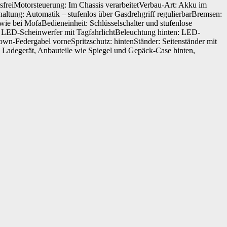
reiMotorsteuerung: Im Chassis verarbeitetVerbau-Art: Akku im
haltung: Automatik – stufenlos über Gasdrehgriff regulierbarBremsen:
ie bei MofaBedieneinheit: Schlüsselschalter und stufenlose
: LED-Scheinwerfer mit TagfahrlichtBeleuchtung hinten: LED-
n-Federgabel vorneSpritzschutz: hintenStänder: Seitenständer mit
u, Ladegerät, Anbauteile wie Spiegel und Gepäck-Case hinten,