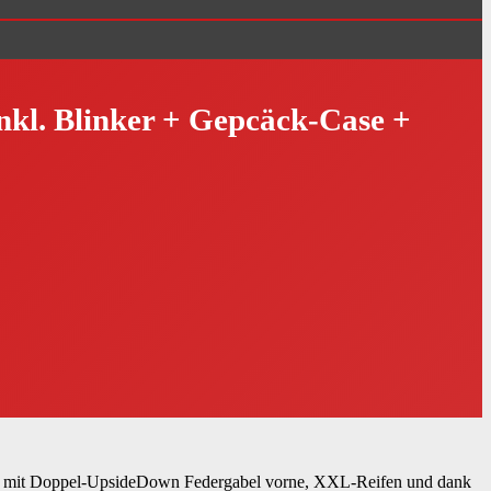
nkl. Blinker + Gepcäck-Case +
etzt mit Doppel-UpsideDown Federgabel vorne, XXL-Reifen und dank