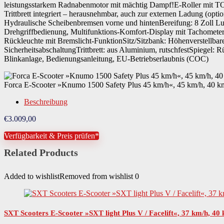
leistungsstarkem Radnabenmotor mit mächtig Dampf!E-Roller mit TO
Trittbrett integriert – herausnehmbar, auch zur externen Ladung (op
Hydraulische Scheibenbremsen vorne und hintenBereifung: 8 Zoll Luft
Drehgriffbedienung, Multifunktions-Komfort-Display mit Tachometer
Rückleuchte mit Bremslicht-FunktionSitz/Sitzbank: Höhenverstellba
SicherheitsabschaltungTrittbrett: aus Aluminium, rutschfestSpiegel:
Blinkanlage, Bedienungsanleitung, EU-Betriebserlaubnis (COC)
Forca E-Scooter »Knumo 1500 Safety Plus 45 km/h«, 45 km/h, 40 k
Beschreibung
€
3.009,00
Verfügbarkeit & Preis prüfen*
Related Products
Added to wishlist
Removed from wishlist
0
SXT Scooters E-Scooter »SXT light Plus V / Facelift«, 37 km/h, 40