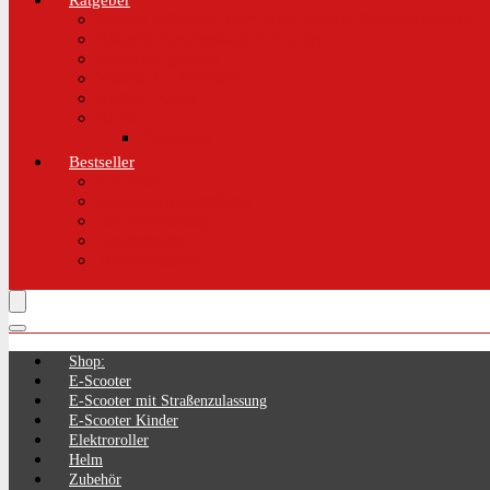
Ratgeber
Worauf solltest du beim Kauf eines E-Scooters achten!
Aktuelle Gesetzeslage E-Scooter
LimePass getestet
Was sind E-Scooter?
Reifen / Räder
Recht
Zulassung
Bestseller
E-Scooter
Handschellenschlösser
Handyhalterung
Lenkertasche
Transporttasche
Shop:
E-Scooter
E-Scooter mit Straßenzulassung
E-Scooter Kinder
Elektroroller
Helm
Zubehör