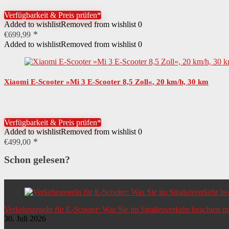
Verfügbarkeit & Preis prüfen*
Added to wishlist
Removed from wishlist
0
€
699,99
Added to wishlist
Removed from wishlist
0
Xiaomi E-Scooter »Mi 3 E-Scooter 8,5 Zoll«, 20 km/h, 30 km
Verfügbarkeit & Preis prüfen*
Added to wishlist
Removed from wishlist
0
€
499,00
Schon gelesen?
Verkehrsregeln für E-Scooter: Was Sie im Straßenverkehr beachten 
30. Juli 2026