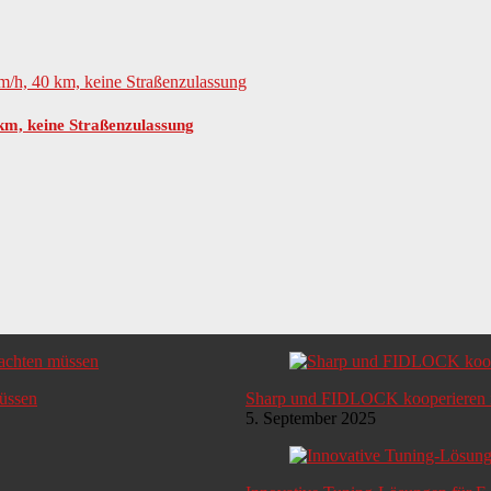
 km, keine Straßenzulassung
lb StVZO
ht
müssen
Sharp und FIDLOCK kooperieren i
5. September 2025