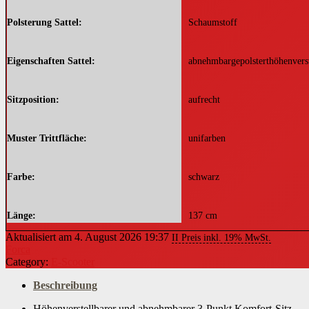
Polsterung Sattel
Schaumstoff
Eigenschaften Sattel
abnehmbargepolsterthöhenverst
Sitzposition
aufrecht
Muster Trittfläche
unifarben
Farbe
schwarz
Länge
137 cm
Aktualisiert am 4. August 2026 19:37
II Preis inkl. 19% MwSt.
Forca
Breite
66 cm
Category:
E-Scooter
Beschreibung
Länge zusammengeklappt
137 cm
Höhenverstellbarer und abnehmbarer 3-Punkt Komfort-Sitz