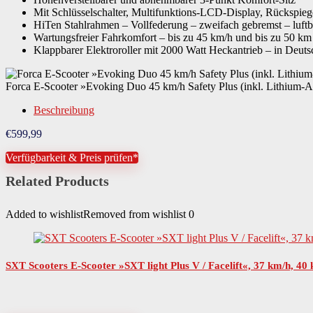
Mit Schlüsselschalter, Multifunktions-LCD-Display, Rückspie
Breite zusammengeklappt
66 cm
HiTen Stahlrahmen – Vollfederung – zweifach gebremst – luftbe
Wartungsfreier Fahrkomfort – bis zu 45 km/h und bis zu 50 km
Klappbarer Elektroroller mit 2000 Watt Heckantrieb – in Deuts
Höhe zusammengeklappt
45 cm
Forca E-Scooter »Evoking Duo 45 km/h Safety Plus (inkl. Lithium-
Durchmesser Räder
32 mm
Beschreibung
€
599,99
Durchmesser Räder in Zoll
5 "
Verfügbarkeit & Preis prüfen*
Related Products
Gewicht Scooter
48 kg
Added to wishlist
Removed from wishlist
0
Gewicht Akku
10 kg
Material Lenker
Stahl
SXT Scooters E-Scooter »SXT light Plus V / Facelift«, 37 km/h, 40
Ausstattung
BeleuchtungFußständerGepäck