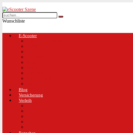
Wunschliste
E-Scooter
Test und Übersichten
BMW
EGRET
IO Hawk
Metz
Moovi
Scrooser
TREKSTOR
Xaomi
Blog
Versicherung
Verleih
Bird
Hive
Lime
Tier
VOI