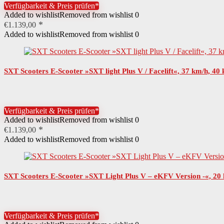
Verfügbarkeit & Preis prüfen*
Added to wishlist
Removed from wishlist
0
Material Lenkergriff
Gummi
€
1.139,00
Added to wishlist
Removed from wishlist
0
Material Trittfläche
Holz
SXT Scooters E-Scooter »SXT light Plus V / Facelift«, 37 km/h, 40
Material Räder
Gummi
Material Schutzbleche
Kunststoff
Verfügbarkeit & Preis prüfen*
Added to wishlist
Removed from wishlist
0
Art Stromversorgung
Akku (wechselbar)
€
1.139,00
Added to wishlist
Removed from wishlist
0
Batterie-Akku-Technologie
Lithium-Ionen (Li-Ion)
SXT Scooters E-Scooter »SXT Light Plus V – eKFV Version -«, 20
Anzahl Akkus
1 St.
Montagehinweise
Der Artikel ist fast vollständig
Verfügbarkeit & Preis prüfen*