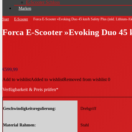
E-Scooter Schloss
Marken
Start
E-Scooter
Forca E-Scooter »Evoking Duo 45 km/h Safety Plus (inkl. Lithium-A
Forca E-Scooter »Evoking Duo 45 k
€
599,99
Add to wishlist
Added to wishlist
Removed from wishlist
0
Verfügbarkeit & Preis prüfen*
Geschwindigkeitsregulierung
Drehgriff
Material Rahmen
Stahl