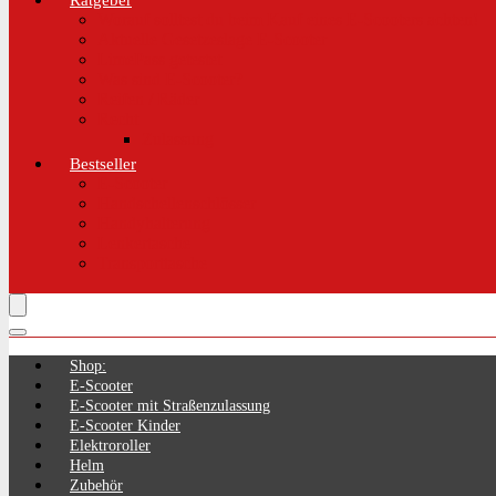
Ratgeber
Worauf solltest du beim Kauf eines E-Scooters achten!
Aktuelle Gesetzeslage E-Scooter
LimePass getestet
Was sind E-Scooter?
Reifen / Räder
Recht
Zulassung
Bestseller
E-Scooter
Handschellenschlösser
Handyhalterung
Lenkertasche
Transporttasche
Shop:
E-Scooter
E-Scooter mit Straßenzulassung
E-Scooter Kinder
Elektroroller
Helm
Zubehör