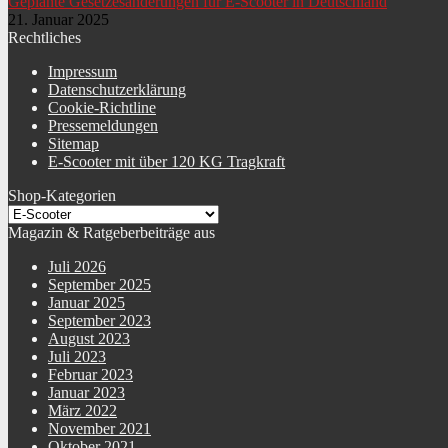
Geplante Gesetzesänderungen für E-Scooter in Deutschland
21. Januar 2025
Höchstgeschwindigkeit
45 km/h
Rechtliches
Impressum
Steigfähigkeit in Prozent
25 %
Datenschutzerklärung
Cookie-Richtline
Pressemeldungen
Sitemap
Leistung Motor
2000 W
E-Scooter mit über 120 KG Tragkraft
Shop-Kategorien
Details Motor
bürstenloswartungsfrei
Magazin & Ratgeberbeiträge aus
Starter
Elektrostarter
Juli 2026
September 2025
Januar 2025
Antriebsform
Nabenantrieb
September 2023
August 2023
Juli 2023
Details Akku
wartungsfrei
Februar 2023
Januar 2023
März 2022
Ladezyklen Akku
1000
November 2021
Oktober 2021