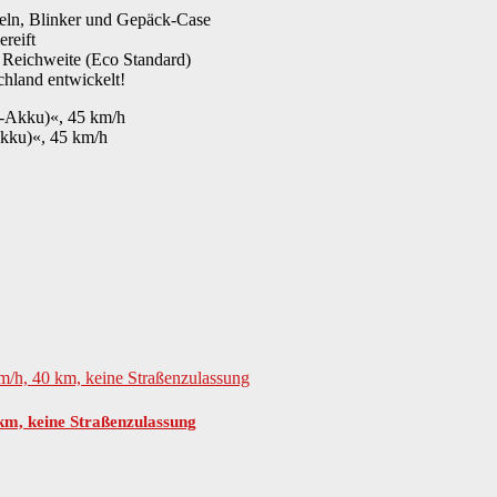
geln, Blinker und Gepäck-Case
reift
 Reichweite (Eco Standard)
chland entwickelt!
Akku)«, 45 km/h
 km, keine Straßenzulassung
trägerHupeSchutzblecheSpiegelTacho mit km-ZählerTopcase