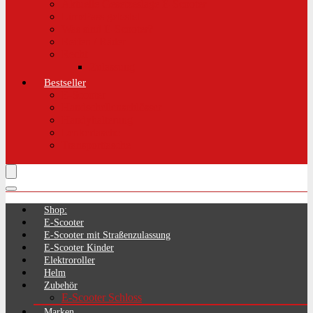
Aktuelle Gesetzeslage E-Scooter
LimePass getestet
Was sind E-Scooter?
Reifen / Räder
Recht
Zulassung
Bestseller
E-Scooter
Handschellenschlösser
Handyhalterung
Lenkertasche
Transporttasche
Shop:
E-Scooter
E-Scooter mit Straßenzulassung
E-Scooter Kinder
Elektroroller
Helm
Zubehör
E-Scooter Schloss
Marken