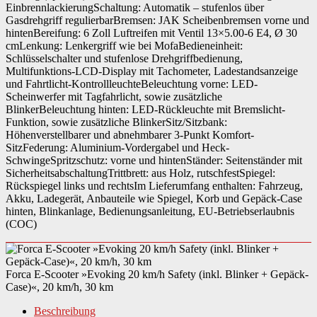
EinbrennlackierungSchaltung: Automatik – stufenlos über
Gasdrehgriff regulierbarBremsen: JAK Scheibenbremsen vorne und
hintenBereifung: 6 Zoll Luftreifen mit Ventil 13×5.00-6 E4, Ø 30
cmLenkung: Lenkergriff wie bei MofaBedieneinheit:
Schlüsselschalter und stufenlose Drehgriffbedienung,
Multifunktions-LCD-Display mit Tachometer, Ladestandsanzeige
und Fahrtlicht-KontrollleuchteBeleuchtung vorne: LED-
Scheinwerfer mit Tagfahrlicht, sowie zusätzliche
BlinkerBeleuchtung hinten: LED-Rückleuchte mit Bremslicht-
Funktion, sowie zusätzliche BlinkerSitz/Sitzbank:
Höhenverstellbarer und abnehmbarer 3-Punkt Komfort-
SitzFederung: Aluminium-Vordergabel und Heck-
SchwingeSpritzschutz: vorne und hintenStänder: Seitenständer mit
SicherheitsabschaltungTrittbrett: aus Holz, rutschfestSpiegel:
Rückspiegel links und rechtsIm Lieferumfang enthalten: Fahrzeug,
Akku, Ladegerät, Anbauteile wie Spiegel, Korb und Gepäck-Case
hinten, Blinkanlage, Bedienungsanleitung, EU-Betriebserlaubnis
(COC)
Forca E-Scooter »Evoking 20 km/h Safety (inkl. Blinker + Gepäck-
Case)«, 20 km/h, 30 km
Beschreibung