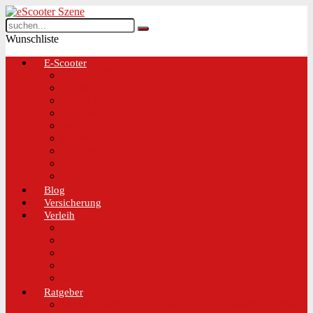
Wunschliste
E-Scooter
Test und Übersichten
BMW
EGRET
IO Hawk
Metz
Moovi
Scrooser
TREKSTOR
Xaomi
Blog
Versicherung
Verleih
Bird
Hive
Lime
Tier
VOI
Ratgeber
Worauf solltest du beim Kauf eines E-Scooters achten!