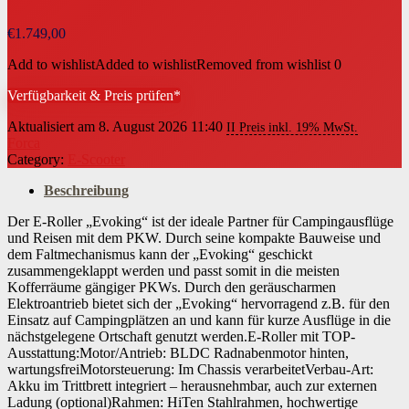
€
1.749,00
Add to wishlist
Added to wishlist
Removed from wishlist
0
Verfügbarkeit & Preis prüfen*
Aktualisiert am 8. August 2026 11:40
II Preis inkl. 19% MwSt.
Forca
Category:
E-Scooter
Beschreibung
Der E-Roller „Evoking“ ist der ideale Partner für Campingausflüge
und Reisen mit dem PKW. Durch seine kompakte Bauweise und
dem Faltmechanismus kann der „Evoking“ geschickt
zusammengeklappt werden und passt somit in die meisten
Kofferräume gängiger PKWs. Durch den geräuscharmen
Elektroantrieb bietet sich der „Evoking“ hervorragend z.B. für den
Einsatz auf Campingplätzen an und kann für kurze Ausflüge in die
nächstgelegene Ortschaft genutzt werden.E-Roller mit TOP-
Ausstattung:Motor/Antrieb: BLDC Radnabenmotor hinten,
wartungsfreiMotorsteuerung: Im Chassis verarbeitetVerbau-Art:
Akku im Trittbrett integriert – herausnehmbar, auch zur externen
Ladung (optional)Rahmen: HiTen Stahlrahmen, hochwertige