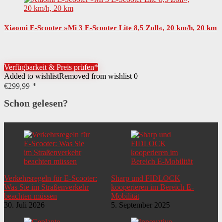
Xiaomi E-Scooter »Mi 3 E-Scooter Lite 8,5 Zoll«, 20 km/h, 20 km
Verfügbarkeit & Preis prüfen*
Added to wishlist
Removed from wishlist
0
€
299,99
Schon gelesen?
Verkehrsregeln für E-Scooter:
Sharp und FIDLOCK
Was Sie im Straßenverkehr
kooperieren im Bereich E-
beachten müssen
Mobilität
30. Juli 2026
5. September 2025