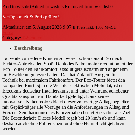
Add to wishlist
Added to wishlist
Removed from wishlist
0
Verfügbarkeit & Preis prüfen*
Aktualisiert am 5. August 2026 9:07
II Preis inkl. 19% MwSt.
Forca
Category:
E-Scooter
Beschreibung
Tausende zufriedene Kunden schwören schon darauf. So macht
Elektro-Antrieb allen Spaß. Dank des Nabenmotor revolutioniert der
Eco-Tourer den Fahrkomfort: absolut geräuscharm und angenehm
im Beschleunigungsverhalten. Das hat Zukunft! Ausgereifte
Technik bei maximalem Fahrkomfort. Der Eco-Tourer bietet den
kompakten Einstieg in die Welt der elektrischen Mobilität, ist ein
Erzeugnis deutscher Ingenierskunst und unter Wahrung gehobener
Qualtitätsansprüche in Handarbeit gefertigt. Dank seines
innovativen Nabenmotors bietet dieser vollwertige Alltagsbegleiter
mit Gepäckträger alle Vorzüge an die Anforderungen in Alltag und
Freizeit. Sein harmonisches Fahrverhalten bringt Sie sicher ans Ziel.
Die Besonderheit: Dieses Modell regelt bei 20 km/h ab und kann
deshalb auch ohne Führerschein und ohne Helmpflicht gefahren
werden.