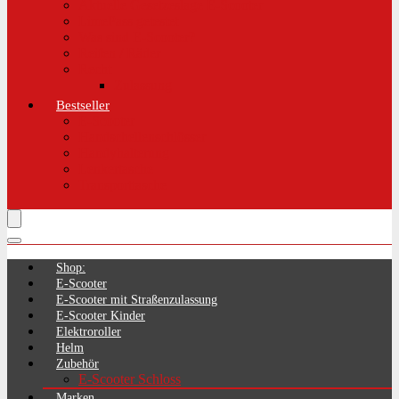
Aktuelle Gesetzeslage E-Scooter
LimePass getestet
Was sind E-Scooter?
Reifen / Räder
Recht
Zulassung
Bestseller
E-Scooter
Handschellenschlösser
Handyhalterung
Lenkertasche
Transporttasche
Shop:
E-Scooter
E-Scooter mit Straßenzulassung
E-Scooter Kinder
Elektroroller
Helm
Zubehör
E-Scooter Schloss
Marken