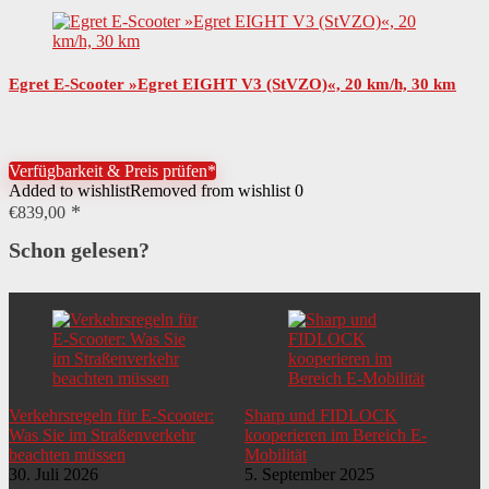
Egret E-Scooter »Egret EIGHT V3 (StVZO)«, 20 km/h, 30 km
Verfügbarkeit & Preis prüfen*
Added to wishlist
Removed from wishlist
0
€
839,00
Schon gelesen?
Verkehrsregeln für E-Scooter:
Sharp und FIDLOCK
Was Sie im Straßenverkehr
kooperieren im Bereich E-
beachten müssen
Mobilität
30. Juli 2026
5. September 2025