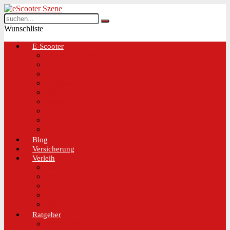
Wunschliste
E-Scooter
Test und Übersichten
BMW
EGRET
IO Hawk
Metz
Moovi
Scrooser
TREKSTOR
Xaomi
Blog
Versicherung
Verleih
Bird
Hive
Lime
Tier
VOI
Ratgeber
Worauf solltest du beim Kauf eines E-Scooters achten!