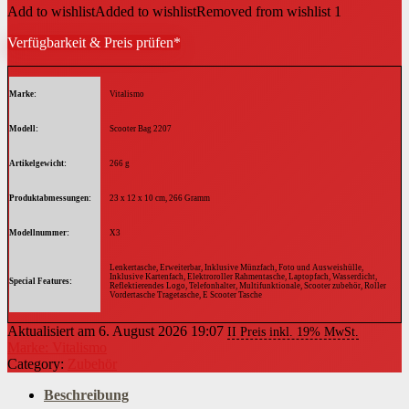
Add to wishlist
Added to wishlist
Removed from wishlist
1
Verfügbarkeit & Preis prüfen*
Marke
‎Vitalismo
Modell
‎Scooter Bag 2207
Artikelgewicht
‎266 g
Produktabmessungen
‎23 x 12 x 10 cm, 266 Gramm
Modellnummer
‎X3
‎Lenkertasche, Erweiterbar, Inklusive Münzfach, Foto und Ausweishülle,
Inklusive Kartenfach, Elektroroller Rahmentasche, Laptopfach, Wasserdicht,
Special Features
Reflektierendes Logo, Telefonhalter, Multifunktionale, Scooter zubehör, Roller
Vordertasche Tragetasche, E Scooter Tasche
Aktualisiert am 6. August 2026 19:07
II Preis inkl. 19% MwSt.
Marke: Vitalismo
Category:
Zubehör
Beschreibung