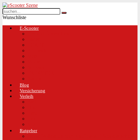
Wunschliste
E-Scooter
Test und Übersichten
BMW
EGRET
IO Hawk
Metz
Moovi
Scrooser
TREKSTOR
Xaomi
Blog
Versicherung
Verleih
Bird
Hive
Lime
Tier
VOI
Ratgeber
Worauf solltest du beim Kauf eines E-Scooters achten!