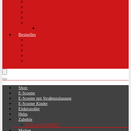
Aktuelle Gesetzeslage E-Scooter
LimePass getestet
Was sind E-Scooter?
Reifen / Räder
Recht
Zulassung
Bestseller
E-Scooter
Handschellenschlösser
Handyhalterung
Lenkertasche
Transporttasche
Shop:
E-Scooter
E-Scooter mit Straßenzulassung
E-Scooter Kinder
Elektroroller
Helm
Zubehör
E-Scooter Schloss
Marken