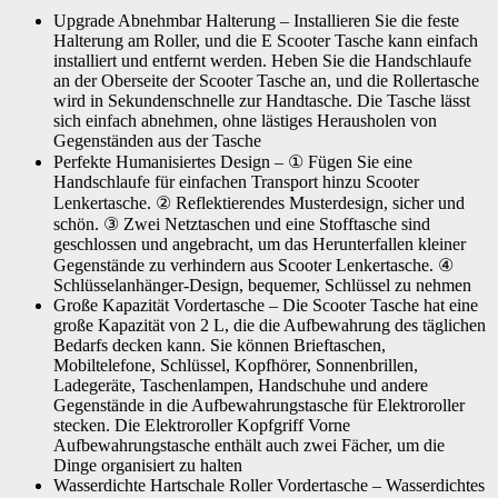
Upgrade Abnehmbar Halterung – Installieren Sie die feste
Halterung am Roller, und die E Scooter Tasche kann einfach
installiert und entfernt werden. Heben Sie die Handschlaufe
an der Oberseite der Scooter Tasche an, und die Rollertasche
wird in Sekundenschnelle zur Handtasche. Die Tasche lässt
sich einfach abnehmen, ohne lästiges Herausholen von
Gegenständen aus der Tasche
Perfekte Humanisiertes Design – ① Fügen Sie eine
Handschlaufe für einfachen Transport hinzu Scooter
Lenkertasche. ② Reflektierendes Musterdesign, sicher und
schön. ③ Zwei Netztaschen und eine Stofftasche sind
geschlossen und angebracht, um das Herunterfallen kleiner
Gegenstände zu verhindern aus Scooter Lenkertasche. ④
Schlüsselanhänger-Design, bequemer, Schlüssel zu nehmen
Große Kapazität Vordertasche – Die Scooter Tasche hat eine
große Kapazität von 2 L, die die Aufbewahrung des täglichen
Bedarfs decken kann. Sie können Brieftaschen,
Mobiltelefone, Schlüssel, Kopfhörer, Sonnenbrillen,
Ladegeräte, Taschenlampen, Handschuhe und andere
Gegenstände in die Aufbewahrungstasche für Elektroroller
stecken. Die Elektroroller Kopfgriff Vorne
Aufbewahrungstasche enthält auch zwei Fächer, um die
Dinge organisiert zu halten
Wasserdichte Hartschale Roller Vordertasche – Wasserdichtes