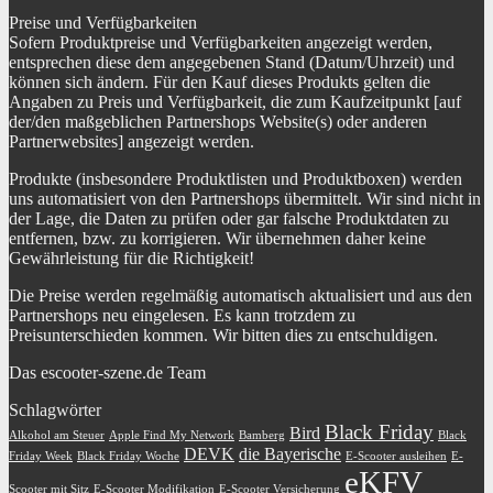
Preise und Verfügbarkeiten
Sofern Produktpreise und Verfügbarkeiten angezeigt werden,
entsprechen diese dem angegebenen Stand (Datum/Uhrzeit) und
können sich ändern. Für den Kauf dieses Produkts gelten die
Angaben zu Preis und Verfügbarkeit, die zum Kaufzeitpunkt [auf
der/den maßgeblichen Partnershops Website(s) oder anderen
Partnerwebsites] angezeigt werden.
Produkte (insbesondere Produktlisten und Produktboxen) werden
uns automatisiert von den Partnershops übermittelt. Wir sind nicht in
der Lage, die Daten zu prüfen oder gar falsche Produktdaten zu
entfernen, bzw. zu korrigieren. Wir übernehmen daher keine
Gewährleistung für die Richtigkeit!
Die Preise werden regelmäßig automatisch aktualisiert und aus den
Partnershops neu eingelesen. Es kann trotzdem zu
Preisunterschieden kommen. Wir bitten dies zu entschuldigen.
Das escooter-szene.de Team
Schlagwörter
Black Friday
Bird
Alkohol am Steuer
Apple Find My Network
Bamberg
Black
DEVK
die Bayerische
Friday Week
Black Friday Woche
E-Scooter ausleihen
E-
eKFV
Scooter mit Sitz
E-Scooter Modifikation
E-Scooter Versicherung