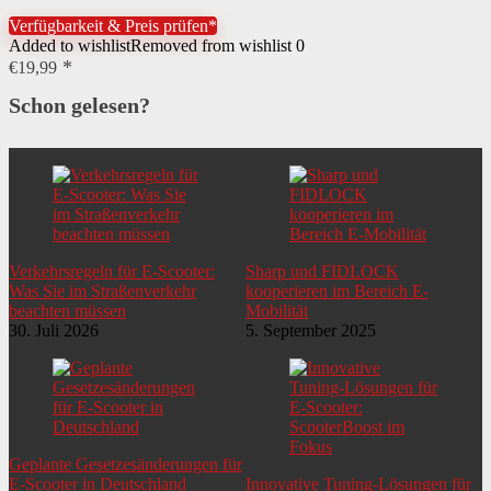
Verfügbarkeit & Preis prüfen*
Added to wishlist
Removed from wishlist
0
€
19,99
Schon gelesen?
Verkehrsregeln für E-Scooter:
Sharp und FIDLOCK
Was Sie im Straßenverkehr
kooperieren im Bereich E-
beachten müssen
Mobilität
30. Juli 2026
5. September 2025
Geplante Gesetzesänderungen für
E-Scooter in Deutschland
Innovative Tuning-Lösungen für