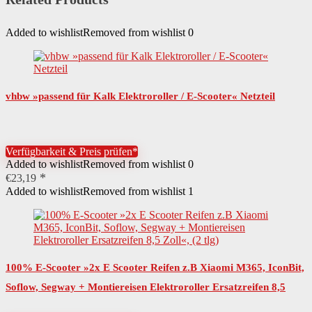
Added to wishlist
Removed from wishlist
0
vhbw »passend für Kalk Elektroroller / E-Scooter« Netzteil
Verfügbarkeit & Preis prüfen*
Added to wishlist
Removed from wishlist
0
€
23,19
Added to wishlist
Removed from wishlist
1
100% E-Scooter »2x E Scooter Reifen z.B Xiaomi M365, IconBit,
Soflow, Segway + Montiereisen Elektroroller Ersatzreifen 8,5
Zoll«, (2 tlg)