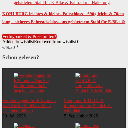
KOHLBURG leichtes & kleines Faltschloss – 690g leicht & 70cm
lang – sicheres Fahrradschloss aus gehärtetem Stahl für E-Bike &
Fahrrad mit Halterung
Verfügbarkeit & Preis prüfen*
Added to wishlist
Removed from wishlist
0
€
49,20
Schon gelesen?
Verkehrsregeln für E-Scooter:
Sharp und FIDLOCK
Was Sie im Straßenverkehr
kooperieren im Bereich E-
beachten müssen
Mobilität
30. Juli 2026
5. September 2025