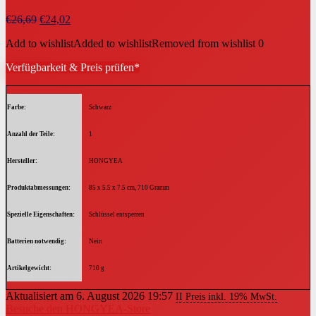
Ursprünglicher
Aktueller
€
26,69
€
24,02
Preis
Preis
Add to wishlist
Added to wishlist
Removed from wishlist
0
war:
ist:
€26,69
€24,02.
Verfügbarkeit & Preis prüfen*
Farbe
‎Schwarz
Anzahl der Teile
‎1
Hersteller
‎HONGYEA
Produktabmessungen
‎85 x 5.5 x 7.5 cm, 710 Gramm
Spezielle Eigenschaften
‎Schlüssel entsperren
Batterien notwendig
‎Nein
Artikelgewicht
‎710 g
Aktualisiert am 6. August 2026 19:57
II Preis inkl. 19% MwSt.
Besuche den HONGYEA-Store