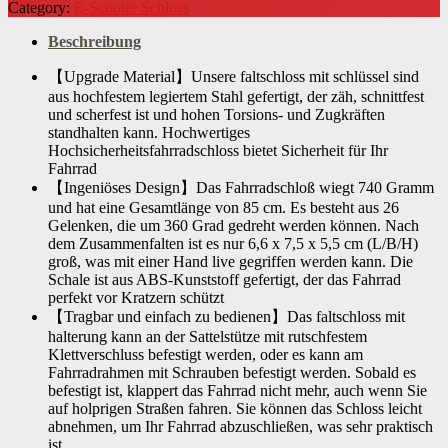
Category:
E-Scooter Schloss
Beschreibung
【Upgrade Material】Unsere faltschloss mit schlüssel sind
aus hochfestem legiertem Stahl gefertigt, der zäh, schnittfest
und scherfest ist und hohen Torsions- und Zugkräften
standhalten kann. Hochwertiges
Hochsicherheitsfahrradschloss bietet Sicherheit für Ihr
Fahrrad
【Ingeniöses Design】Das Fahrradschloß wiegt 740 Gramm
und hat eine Gesamtlänge von 85 cm. Es besteht aus 26
Gelenken, die um 360 Grad gedreht werden können. Nach
dem Zusammenfalten ist es nur 6,6 x 7,5 x 5,5 cm (L/B/H)
groß, was mit einer Hand live gegriffen werden kann. Die
Schale ist aus ABS-Kunststoff gefertigt, der das Fahrrad
perfekt vor Kratzern schützt
【Tragbar und einfach zu bedienen】Das faltschloss mit
halterung kann an der Sattelstütze mit rutschfestem
Klettverschluss befestigt werden, oder es kann am
Fahrradrahmen mit Schrauben befestigt werden. Sobald es
befestigt ist, klappert das Fahrrad nicht mehr, auch wenn Sie
auf holprigen Straßen fahren. Sie können das Schloss leicht
abnehmen, um Ihr Fahrrad abzuschließen, was sehr praktisch
ist