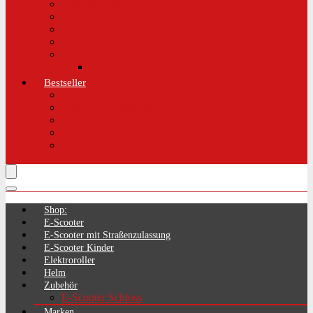
Aktuelle Gesetzeslage E-Scooter
LimePass getestet
Was sind E-Scooter?
Reifen / Räder
Recht
Zulassung
Bestseller
E-Scooter
Handschellenschlösser
Handyhalterung
Lenkertasche
Transporttasche
Shop:
E-Scooter
E-Scooter mit Straßenzulassung
E-Scooter Kinder
Elektroroller
Helm
Zubehör
E-Scooter Schloss
Marken