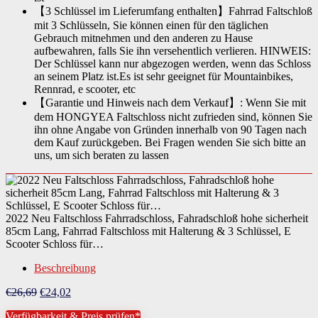
【3 Schlüssel im Lieferumfang enthalten】Fahrrad Faltschloß
mit 3 Schlüsseln, Sie können einen für den täglichen
Gebrauch mitnehmen und den anderen zu Hause
aufbewahren, falls Sie ihn versehentlich verlieren. HINWEIS:
Der Schlüssel kann nur abgezogen werden, wenn das Schloss
an seinem Platz ist.Es ist sehr geeignet für Mountainbikes,
Rennrad, e scooter, etc
【Garantie und Hinweis nach dem Verkauf】: Wenn Sie mit
dem HONGYEA Faltschloss nicht zufrieden sind, können Sie
ihn ohne Angabe von Gründen innerhalb von 90 Tagen nach
dem Kauf zurückgeben. Bei Fragen wenden Sie sich bitte an
uns, um sich beraten zu lassen
2022 Neu Faltschloss Fahrradschloss, Fahradschloß hohe sicherheit
85cm Lang, Fahrrad Faltschloss mit Halterung & 3 Schlüssel, E
Scooter Schloss für…
Beschreibung
Ursprünglicher
Aktueller
€
26,69
€
24,02
Preis
Preis
Verfügbarkeit & Preis prüfen*
war:
ist: