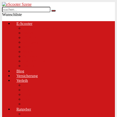
Wunschliste
E-Scooter
Test und Übersichten
BMW
EGRET
IO Hawk
Metz
Moovi
Scrooser
TREKSTOR
Xaomi
Blog
Versicherung
Verleih
Bird
Hive
Lime
Tier
VOI
Ratgeber
Worauf solltest du beim Kauf eines E-Scooters achten!