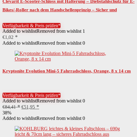
Clevarit E-Scooter-Schloss mit Halterung – Diebstahlschutz für E-
Bikes/-Roller nach dem Handschellenprinzip – Sicher und
geräuschlos fixiert…
Verfügbarkeit & Preis prüfen*
Added to wishlist
Removed from wishlist
1
€
1,02
Added to wishlist
Removed from wishlist
0
Kryptonite Evolution Mini-5 Fahrradschloss, Orange, 8 x 14 cm
Verfügbarkeit & Preis prüfen*
Added to wishlist
Removed from wishlist
0
Ursprünglicher
Aktueller
€
84,41
€
51,95
Preis
Preis
38%
war:
ist:
Added to wishlist
Removed from wishlist
0
€84,41
€51,95.