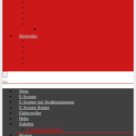
Aktuelle Gesetzeslage E-Scooter
LimePass getestet
Was sind E-Scooter?
Reifen / Räder
Recht
Zulassung
Bestseller
E-Scooter
Handschellenschlösser
Handyhalterung
Lenkertasche
Transporttasche
Shop:
E-Scooter
E-Scooter mit Straßenzulassung
E-Scooter Kinder
Elektroroller
Helm
Zubehör
E-Scooter Schloss
Marken