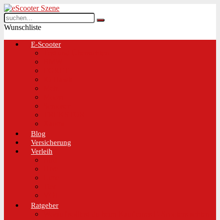
Wunschliste
E-Scooter
Test und Übersichten
BMW
EGRET
IO Hawk
Metz
Moovi
Scrooser
TREKSTOR
Xaomi
Blog
Versicherung
Verleih
Bird
Hive
Lime
Tier
VOI
Ratgeber
Worauf solltest du beim Kauf eines E-Scooters achten!