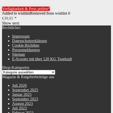
Verfügbarkeit & Preis prüfen*
Added to wishlist
Removed from wishlist
0
€
39,95
Show next
Rechtliches
Impressum
Datenschutzerklärung
Cookie-Richtline
Pressemeldungen
Sitemap
E-Scooter mit über 120 KG Tragkraft
Shop-Kategorien
Magazin & Ratgeberbeiträge aus
Juli 2026
September 2025
Januar 2025
September 2023
August 2023
Juli 2023
Februar 2023