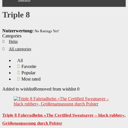
Triple 8
Nutzerwertung:
No Ratings Yet!
Categories
Helm
All categories
All
Favorite
Popular
Most rated
Added to wishlist
Removed from wishlist
0
Triple 8 Fahrradhelm »The Certified Sweatsaver – black rubber«,
Größenanpassung durch Polster