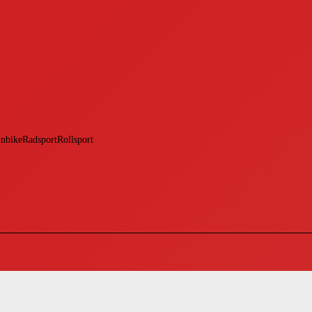
bikeRadsportRollsport
cke Polster