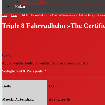
E-Scooter Schloss
Marken
Start
Helm
Triple 8 Fahrradhelm »The Certified Sweatsaver – black rubber«, Größena
Triple 8 Fahrradhelm »The Certifi
€
39,95
Add to wishlist
Added to wishlist
Removed from wishlist
0
Verfügbarkeit & Preis prüfen*
Größe
L/XL
Material Außenschale
ABS-Kunststoff