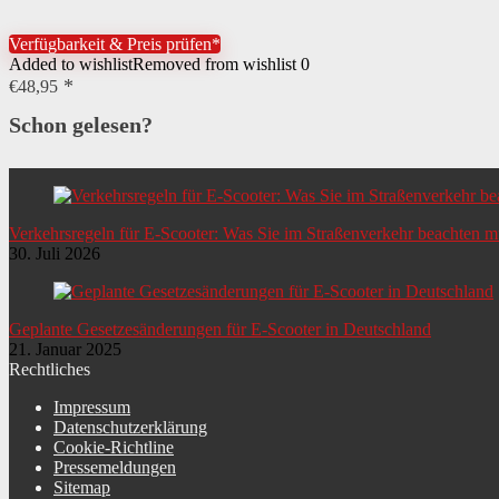
Verfügbarkeit & Preis prüfen*
Added to wishlist
Removed from wishlist
0
€
48,95
Schon gelesen?
Verkehrsregeln für E-Scooter: Was Sie im Straßenverkehr beachten 
30. Juli 2026
Geplante Gesetzesänderungen für E-Scooter in Deutschland
21. Januar 2025
Rechtliches
Impressum
Datenschutzerklärung
Cookie-Richtline
Pressemeldungen
Sitemap