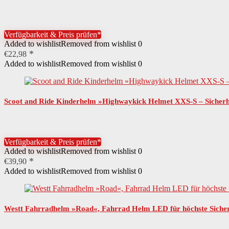
Verfügbarkeit & Preis prüfen*
Added to wishlist
Removed from wishlist
0
€
22,98
Added to wishlist
Removed from wishlist
0
Scoot and Ride Kinderhelm »Highwaykick Helmet XXS-S – Sicherh
Verfügbarkeit & Preis prüfen*
Added to wishlist
Removed from wishlist
0
€
39,90
Added to wishlist
Removed from wishlist
0
Westt Fahrradhelm »Road«, Fahrrad Helm LED für höchste Siche