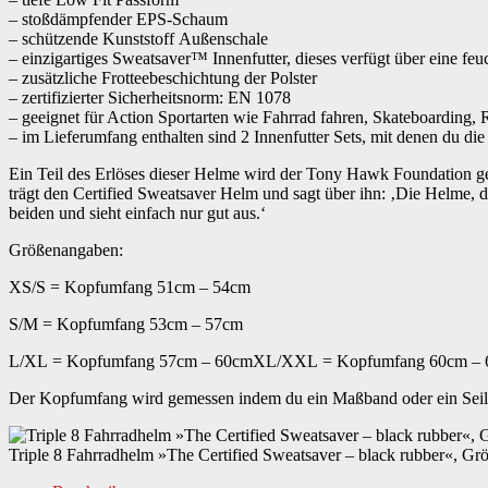
– stoßdämpfender EPS-Schaum
Konstruktion
ABS Hartschalenkonstruktion
– schützende Kunststoff Außenschale
– einzigartiges Sweatsaver™ Innenfutter, dieses verfügt über eine feu
– zusätzliche Frotteebeschichtung der Polster
Norm
EN 1078
– zertifizierter Sicherheitsnorm: EN 1078
– geeignet für Action Sportarten wie Fahrrad fahren, Skateboarding,
– im Lieferumfang enthalten sind 2 Innenfutter Sets, mit denen du di
Ein Teil des Erlöses dieser Helme wird der Tony Hawk Foundation g
trägt den Certified Sweatsaver Helm und sagt über ihn: ‚Die Helme
beiden und sieht einfach nur gut aus.‘
Größenangaben:
XS/S = Kopfumfang 51cm – 54cm
S/M = Kopfumfang 53cm – 57cm
L/XL = Kopfumfang 57cm – 60cmXL/XXL = Kopfumfang 60cm –
Der Kopfumfang wird gemessen indem du ein Maßband oder ein Seil e
Triple 8 Fahrradhelm »The Certified Sweatsaver – black rubber«, Gr