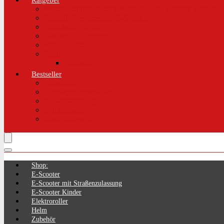
Ratgeber
Worauf solltest du beim Kauf eines E-Scooters achten!
Aktuelle Gesetzeslage E-Scooter
LimePass getestet
Was sind E-Scooter?
Reifen / Räder
Recht
Zulassung
Bestseller
E-Scooter
Handschellenschlösser
Handyhalterung
Lenkertasche
Transporttasche
Shop:
E-Scooter
E-Scooter mit Straßenzulassung
E-Scooter Kinder
Elektroroller
Helm
Zubehör