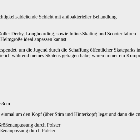
chtigkeitsableitende Schicht mit antibakterieller Behandlung
 Roller Derby, Longboarding, sowie Inline-Skating und Scooter fahren
e Helmgröße ideal anpassen kannst
espendet, um die Jugend durch die Schaffung öffentlicher Skatepark
, die ich während meines Skatens getragen habe, waren immer ein Komp
 63cm
inmal um den Kopf (über Stirn und Hinterkopf) legst und dann die cm
ößenanpassung durch Polster