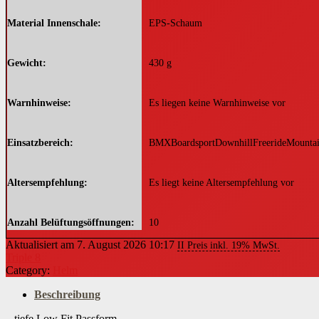
Material Innenschale
EPS-Schaum
Gewicht
430 g
Warnhinweise
Es liegen keine Warnhinweise vor
Einsatzbereich
BMXBoardsportDownhillFreerideMountain
Altersempfehlung
Es liegt keine Altersempfehlung vor
Anzahl Belüftungsöffnungen
10
Aktualisiert am 7. August 2026 10:17
II Preis inkl. 19% MwSt.
Triple 8
Ausstattung
Größenanpassung durch unterschiedlich di
Category:
Helm
Beschreibung
Besondere Merkmale
Größenanpassung durch Polster
– tiefe Low Fit Passform