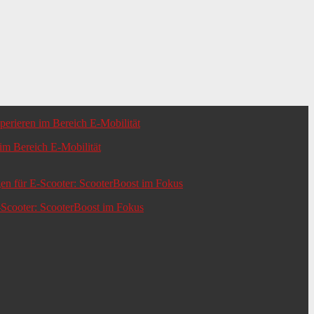
m Bereich E-Mobilität
-Scooter: ScooterBoost im Fokus