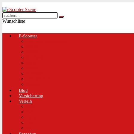
Wunschliste
E-Scooter
Test und Übersichten
BMW
EGRET
IO Hawk
Metz
Moovi
Scrooser
TREKSTOR
Xaomi
Blog
Versicherung
Verleih
Bird
Hive
Lime
Tier
VOI