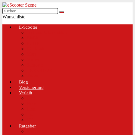
Wunschliste
E-Scooter
Test und Übersichten
BMW
EGRET
IO Hawk
Metz
Moovi
Scrooser
TREKSTOR
Xaomi
Blog
Versicherung
Verleih
Bird
Hive
Lime
Tier
VOI
Ratgeber
Worauf solltest du beim Kauf eines E-Scooters achten!