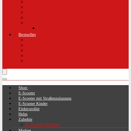
Aktuelle Gesetzeslage E-Scooter
LimePass getestet
Was sind E-Scooter?
Reifen / Räder
Recht
Zulassung
Bestseller
E-Scooter
Handschellenschlösser
Handyhalterung
Lenkertasche
Transporttasche
Shop:
E-Scooter
E-Scooter mit Straßenzulassung
E-Scooter Kinder
Elektroroller
Helm
Zubehör
E-Scooter Schloss
Marken