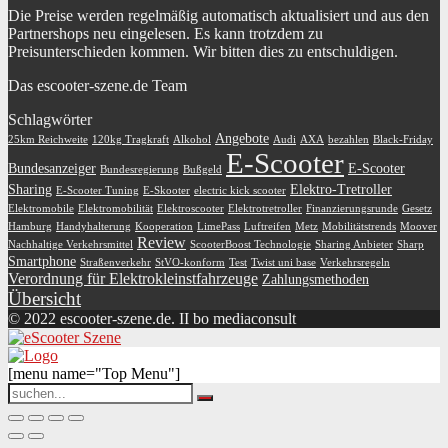
Die Preise werden regelmäßig automatisch aktualisiert und aus den
Partnershops neu eingelesen. Es kann trotzdem zu
Preisunterschieden kommen. Wir bitten dies zu entschuldigen.
Das escooter-szene.de Team
Schlagwörter
Angebote
25km Reichweite
120kg Tragkraft
Alkohol
Audi
AXA
bezahlen
Black-Friday
E-Scooter
Bundesanzeiger
E-Scooter
Bundesregierung
Bußgeld
Sharing
Elektro-Tretroller
E-Scooter Tuning
E-Skooter
electric kick scooter
Elektromobile
Elektromobilität
Elektroscooter
Elektrotretroller
Finanzierungsrunde
Gesetz
Hamburg
Handyhalterung
Kooperation
LimePass
Luftreifen
Metz
Mobilitätstrends
Moover
Review
Nachhaltige Verkehrsmittel
ScooterBoost Technologie
Sharing Anbieter
Sharp
Smartphone
Straßenverkehr
StVO-konform
Test
Twist uni base
Verkehrsregeln
Verordnung für Elektrokleinstfahrzeuge
Zahlungsmethoden
Übersicht
© 2022 escooter-szene.de. II bo mediaconsult
[menu name="Top Menu"]