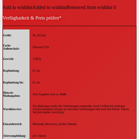
Add to wishlist
Added to wishlist
Removed from wishlist
0
Verfügbarkeit & Preis prüfen*
Größe
XL (61cm)
Farbe
Schwarz USA
Außenschale
Gewicht
1180 g
Kopfumfang
61 cm
Kopfumfang bis
61 cm
Hinweis
Alle Angaben sind ca.-Maße.
Maßangaben
Ein Helm kann nicht alle Verletzungen vermeiden. Auch Unfälle bei niedriger
Warnhinweise
Geschwindigkeit können zu schweren Verletzungen oder zum Tod führen. Fahren
Sie bitte immer vorsichtig!
Einsatzbereich
Motorrad, Motocross, Roller, Fahrrad
Altersempfehlung
ab 5 Jahren