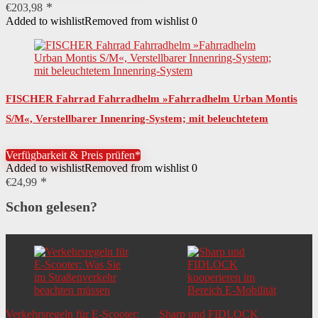
€
203,98
Added to wishlist
Removed from wishlist
0
FISCHER Fahrrad Fahrradhelm »Fahrradhelm Urban Montis
S/M«, Verstellbarer Innenring-System; mit beleuchtetem
Innenring-System
Verfügbarkeit & Preis prüfen*
Added to wishlist
Removed from wishlist
0
€
24,99
Schon gelesen?
Verkehrsregeln für E-Scooter:
Sharp und FIDLOCK