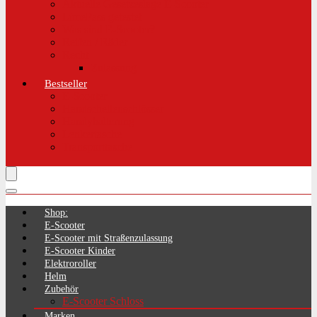
Aktuelle Gesetzeslage E-Scooter
LimePass getestet
Was sind E-Scooter?
Reifen / Räder
Recht
Zulassung
Bestseller
E-Scooter
Handschellenschlösser
Handyhalterung
Lenkertasche
Transporttasche
Shop:
E-Scooter
E-Scooter mit Straßenzulassung
E-Scooter Kinder
Elektroroller
Helm
Zubehör
E-Scooter Schloss
Marken