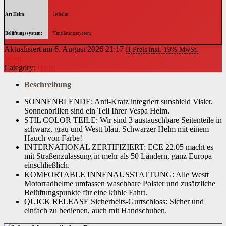
Art Helm
Jethelm
Belüftungssystem
Ventilationssystem
Aktualisiert am 6. August 2026 21:17
II Preis inkl. 19% MwSt.
Details Futter
stoßabsorbierend, lasergeschnitten, atmungsaktiv, herausnehmbar, waschbar
Westt
Category:
Helm
Details Visier
hochklappbar, kratzfest
Beschreibung
Verschluss
Schnellverschluss
SONNENBLENDE: Anti-Kratz integriert sunshield Visier.
Sonnenbrillen sind ein Teil Ihrer Vespa Helm.
Norm
ECE-22/05
STIL COLOR TEILE: Wir sind 3 austauschbare Seitenteile in
schwarz, grau und Westt blau. Schwarzer Helm mit einem
Hauch von Farbe!
INTERNATIONAL ZERTIFIZIERT: ECE 22.05 macht es
mit Straßenzulassung in mehr als 50 Ländern, ganz Europa
einschließlich.
KOMFORTABLE INNENAUSSTATTUNG: Alle Westt
Motorradhelme umfassen waschbare Polster und zusätzliche
Belüftungspunkte für eine kühle Fahrt.
QUICK RELEASE Sicherheits-Gurtschloss: Sicher und
einfach zu bedienen, auch mit Handschuhen.