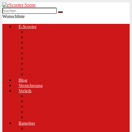
Wunschliste
E-Scooter
Test und Übersichten
BMW
EGRET
IO Hawk
Metz
Moovi
Scrooser
TREKSTOR
Xaomi
Blog
Versicherung
Verleih
Bird
Hive
Lime
Tier
VOI
Ratgeber
Worauf solltest du beim Kauf eines E-Scooters achten!