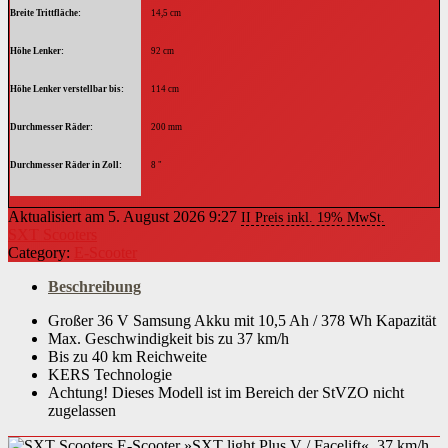
Breite Trittfläche
14,5 cm
Höhe Lenker
92 cm
Höhe Lenker verstellbar bis
114 cm
Durchmesser Räder
200 mm
Durchmesser Räder in Zoll
8 "
Breite Räder
45 mm
Aktualisiert am 5. August 2026 9:27
II Preis inkl. 19% MwSt.
SXT Scooters
Radstand
84 cm
Category:
E-Scooter
Bodenfreiheit
9 cm
Beschreibung
Gewicht Akku
Großer 36 V Samsung Akku mit 10,5 Ah / 378 Wh Kapazität
1,7 kg
Max. Geschwindigkeit bis zu 37 km/h
Bis zu 40 km Reichweite
Länge
94 cm
KERS Technologie
Achtung! Dieses Modell ist im Bereich der StVZO nicht
Material Rahmen
Aluminium
zugelassen
Material Lenker
Aluminium