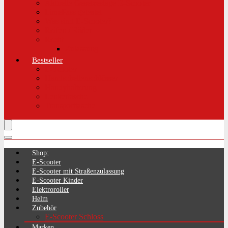
Aktuelle Gesetzeslage E-Scooter
LimePass getestet
Was sind E-Scooter?
Reifen / Räder
Recht
Zulassung
Bestseller
E-Scooter
Handschellenschlösser
Handyhalterung
Lenkertasche
Transporttasche
Shop:
E-Scooter
E-Scooter mit Straßenzulassung
E-Scooter Kinder
Elektroroller
Helm
Zubehör
E-Scooter Schloss
Marken