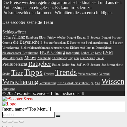
Die Preise werden regelmäßig automatisch aktualisiert und aus den
Partnershops neu eingelesen. Es kann trotzdem zu
Preisunterschieden kommen. Wir bitten dies zu entschuldigen.
Das escooter-szene.de Team
Schlagwörter
Allianz
120kg
Bamberg
Black Friday Woche
Bugatti
Bugatti E-Scooter
Bugatti Scooter
die Bayerische
Corona
E-Scooter bestellen
E-Scooter mit Straßenzulassung
E-Scooter
Versicherung
Elektrokleinstfahrzeugeversicherung
Elektromobilität in Deutschland
HUK-Coburg
LVM
Elektroscooter-Regulierung
Infografik
Leihroller
Lime
Moovi
Mobilitätsgesetz
Nachhaltige Fortbewegung
neu
neue Serien
Preise
Ratgeber
Preisübersicht
Rollen
Räder
Sitz
SoFlow E-Scooter
Sonderangebote
Tipps
Trends
Tier
Städte
Traglast
Verkehrswende
Versand
Wissen
Versicherung
Versicherung für Elektrokleinstfahrzeuge
VOI
Zulassung
© 2022 escooter-szene.de. II bo mediaconsult
[menu name="Top Menu"]