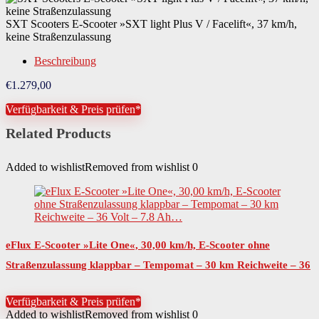
Material Lenkergriff
Gummi
SXT Scooters E-Scooter »SXT light Plus V / Facelift«, 37 km/h,
keine Straßenzulassung
Material Trittfläche
Aluminium
Beschreibung
Material Räder
Gummi
€
1.279,00
Material Kugellager
Stahl
Verfügbarkeit & Preis prüfen*
Material Schutzbleche
Kunststoff
Related Products
Art Stromversorgung
Akku (wechselbar)
Added to wishlist
Removed from wishlist
0
Batterie-Akku-Technologie
Lithium-Ionen (Li-Ion)
Anzahl benötigter Batterien
1 St.
Akkukapazität
10500 mAh
eFlux E-Scooter »Lite One«, 30,00 km/h, E-Scooter ohne
Anzahl Akkus
1 St.
Straßenzulassung klappbar – Tempomat – 30 km Reichweite – 36
Volt – 7.8 Ah…
Benutzergewicht maximal
125 kg
Verfügbarkeit & Preis prüfen*
Added to wishlist
Removed from wishlist
0
Breite
38 cm