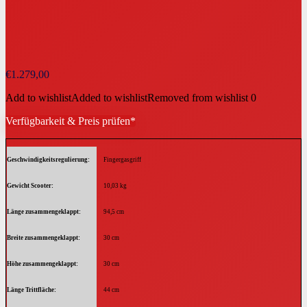
€
1.279,00
Add to wishlist
Added to wishlist
Removed from wishlist
0
Verfügbarkeit & Preis prüfen*
Geschwindigkeitsregulierung
Fingergasgriff
Gewicht Scooter
10,03 kg
Länge zusammengeklappt
94,5 cm
Breite zusammengeklappt
30 cm
Höhe zusammengeklappt
30 cm
Länge Trittfläche
44 cm