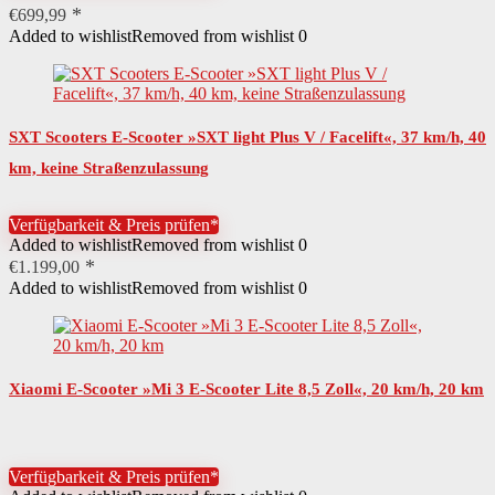
€
699,99
Added to wishlist
Farbe
Removed from wishlist
anthrazit
0
Höchstgeschwindigkeit
37 km/h
Besondere Merkmale
keine Straßenzulassung
SXT Scooters E-Scooter »SXT light Plus V / Facelift«, 37 km/h, 40
Leistung Motor
500 W
km, keine Straßenzulassung
Details Motor
bürstenloswartungsfrei
Verfügbarkeit & Preis prüfen*
Added to wishlist
Removed from wishlist
0
Antriebsform
Nabenantrieb
€
1.199,00
Added to wishlist
Details Akku
Removed from wishlist
Hochleistungszellenwartungsfrei
0
Ladezyklen Akku
1000
Reichweite Akku
40 km
Xiaomi E-Scooter »Mi 3 E-Scooter Lite 8,5 Zoll«, 20 km/h, 20 km
Ladezeit Akku
3 Std.
Typ Akku
Lithium-Ionen-Akku
Verfügbarkeit & Preis prüfen*
Leistung Akku
378 Wh