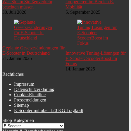
Was Sie im Straßenverkehr
kooperieren im Bereich E-
Details Handgriffe
ergonomisch geformtrutschfest
beachten müssen
Mobilität
30. Juli 2026
5. September 2025
Einsatzzweck
Cruising
Akku-
Anzeige Cockpit
LadestandGeschwindigkeitKilometerstandTageskilometerTemperatur
Art Leuchtmittel vorne
LED
Geplante Gesetzesänderungen für
Art Leuchtmittel hinten
LED
E-Scooter in Deutschland
Innovative Tuning-Lösungen für
21. Januar 2025
E-Scooter: ScooterBoost im
Reflektoren
seitlich
Fokus
14. Januar 2025
Ausstattung
BeleuchtungBremslichtHupeSchutzblecheTacho mit km-Zähler
Rechtliches
Nutzungsbereich
außerhalb StVZO
Impressum
Datenschutzerklärung
Cookie-Richtline
Pressemeldungen
Sitemap
E-Scooter mit über 120 KG Tragkraft
Shop-Kategorien