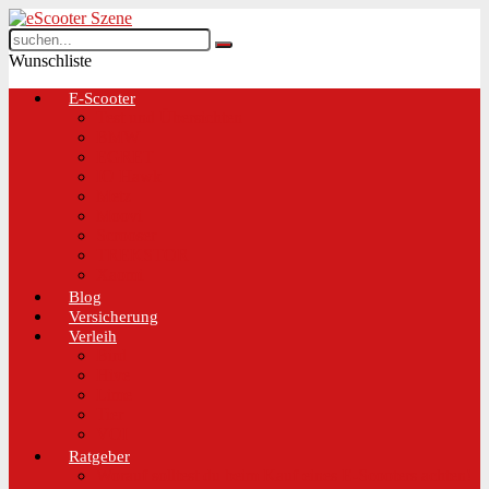
Wunschliste
E-Scooter
Test und Übersichten
BMW
EGRET
IO Hawk
Metz
Moovi
Scrooser
TREKSTOR
Xaomi
Blog
Versicherung
Verleih
Bird
Hive
Lime
Tier
VOI
Ratgeber
Worauf solltest du beim Kauf eines E-Scooters achten!