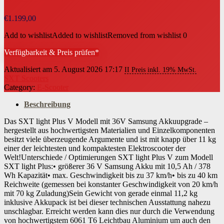
€
1.199,00
Add to wishlist
Added to wishlist
Removed from wishlist
0
Verfügbarkeit & Preis prüfen*
Aktualisiert am 5. August 2026 17:17
II Preis inkl. 19% MwSt.
SXT Scooters
Category:
E-Scooter
Beschreibung
Das SXT light Plus V Modell mit 36V Samsung Akkuupgrade –
hergestellt aus hochwertigsten Materialien und Einzelkomponenten
besitzt viele überzeugende Argumente und ist mit knapp über 11 kg
einer der leichtesten und kompaktesten Elektroscooter der
Welt!Unterschiede / Optimierungen SXT light Plus V zum Modell
SXT light Plus:• größerer 36 V Samsung Akku mit 10,5 Ah / 378
Wh Kapazität• max. Geschwindigkeit bis zu 37 km/h• bis zu 40 km
Reichweite (gemessen bei konstanter Geschwindigkeit von 20 km/h
mit 70 kg Zuladung)Sein Gewicht von gerade einmal 11,2 kg
inklusive Akkupack ist bei dieser technischen Ausstattung nahezu
unschlagbar. Erreicht werden kann dies nur durch die Verwendung
von hochwertigstem 6061 T6 Leichtbau Aluminium um auch den