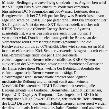
härtesten Bedingungen zuverlässig standzuhalten. Angetrieben wird
der SXT light Plus V von einem im Vorderrad verbauten
bürstenlosen DC Nabenmotor mit 500W max. Leistung, dessen
Energieverbrauch bei 7,5 Wh pro km liegt was Betriebskosten von
sage und schreibe 1,50 EUR pro gefahrene 1.000 km entspricht.Der
SXT light Plus V ist das erste SXT Scootermodell, welches mit
KERS Technologie (Kinetic Energy Recovering System)
ausgestattet ist, wie es beispielsweise auch in der Formel 1
verwendet wird. Durch die elektromagnetische Bremse an der
Vorderachse wird Bremsenergie zurückgewonnen und die
Reichweite so um bis zu 60% erhöht. Dies wird so zum ersten Mal
in einem elektrischen Kick Scooter verwendet.Ausgestattet mit einer
Dual-Bremsanlage findet die per Hand gesteuerte
elektromagnetische Bremse (die ebenfalls das KERS System
aktiviert) an der Vorderachse, sowie eine fußbetriebene Bremse an
der Hinterachse ihren Platz, welche bei Betätigung ebenfalls die
elektromagnetische Bremse vorne mit betätigt. Die
elektromagnetische Bremse vorne arbeitet ohne jegliche
mechanische Reibung und unterliegt somit auch keinem
Verschleiß.Die patentierte UBHI Bedieneinheit vereinigt alle
Bedienelemente wie Gashebel, Bremshebel, Licht & Lichtsensor,
Hupe, LCD Display & Tempomat. Das eingebaute LED Licht
verfügt über 6 High Power LED’s die, wie auch die Beleuchtung
des LCD Displays, von einem Helligkeitssensor angesteuert werden
der dies automatisch ein bzw. ausschaltet. Ermittelte und angezeigte