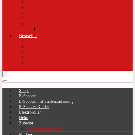
Aktuelle Gesetzeslage E-Scooter
LimePass getestet
Was sind E-Scooter?
Reifen / Räder
Recht
Zulassung
Bestseller
E-Scooter
Handschellenschlösser
Handyhalterung
Lenkertasche
Transporttasche
Shop:
E-Scooter
E-Scooter mit Straßenzulassung
E-Scooter Kinder
Elektroroller
Helm
Zubehör
E-Scooter Schloss
Marken