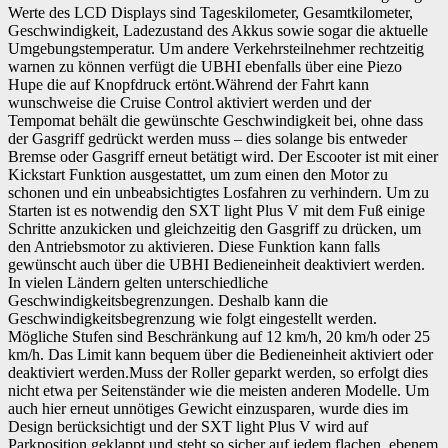
Werte des LCD Displays sind Tageskilometer, Gesamtkilometer,
Geschwindigkeit, Ladezustand des Akkus sowie sogar die aktuelle
Umgebungstemperatur. Um andere Verkehrsteilnehmer rechtzeitig
warnen zu können verfügt die UBHI ebenfalls über eine Piezo
Hupe die auf Knopfdruck ertönt.Während der Fahrt kann
wunschweise die Cruise Control aktiviert werden und der
Tempomat behält die gewünschte Geschwindigkeit bei, ohne dass
der Gasgriff gedrückt werden muss – dies solange bis entweder
Bremse oder Gasgriff erneut betätigt wird. Der Escooter ist mit einer
Kickstart Funktion ausgestattet, um zum einen den Motor zu
schonen und ein unbeabsichtigtes Losfahren zu verhindern. Um zu
Starten ist es notwendig den SXT light Plus V mit dem Fuß einige
Schritte anzukicken und gleichzeitig den Gasgriff zu drücken, um
den Antriebsmotor zu aktivieren. Diese Funktion kann falls
gewünscht auch über die UBHI Bedieneinheit deaktiviert werden.
In vielen Ländern gelten unterschiedliche
Geschwindigkeitsbegrenzungen. Deshalb kann die
Geschwindigkeitsbegrenzung wie folgt eingestellt werden.
Mögliche Stufen sind Beschränkung auf 12 km/h, 20 km/h oder 25
km/h. Das Limit kann bequem über die Bedieneinheit aktiviert oder
deaktiviert werden.Muss der Roller geparkt werden, so erfolgt dies
nicht etwa per Seitenständer wie die meisten anderen Modelle. Um
auch hier erneut unnötiges Gewicht einzusparen, wurde dies im
Design berücksichtigt und der SXT light Plus V wird auf
Parkposition geklappt und steht so sicher auf jedem flachen, ebenem