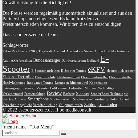
Gewährleistung für die Richtigkeit!
Die Preise werden regelmäßig automatisch aktualisiert und aus den
Partnershops neu eingelesen. Es kann trotzdem zu
Preisunterschieden kommen. Wir bitten dies zu entschuldigen.
Das escooter-szene.de Team
Schlagwörter
25km Reichweite
120kg Tragkraft
Alkohol
Alkohol am Steuer
Apple Find My Network
E-
Bundesanzeiger
Audi
AXA
bezahlen
Bundesregierung
Bußgeld
Scooter
eKFV
E-Scooter ausleihen
E-Scooter Tuning
electric kick scooter
Elektro-Tretroller
Elektromobile
Elektromobilität
Elektromotorroller
Elektrotretroller
Handyhalterung
Innovative Tuning-Lösungen
klimaneutral
Kooperation
Leistungsoptimierung E-Scooter
Luftkammer
Luftreifen
Moover
Nachhaltige
Review
Scooter
Verkehrsmittel
Pressemeldung
Rosberg
ScooterBoost Technologie
Smartphone
Sharing Anbieter
Straßenverkehr
Straßenverkehrsordnung
Unfall
Urlaub
Zahlungsmethoden
Versicherungspflicht
Veröffentlichung
Vollgummireifen
© 2022 escooter-szene.de. II bo mediaconsult
[menu name="Top Menu"]