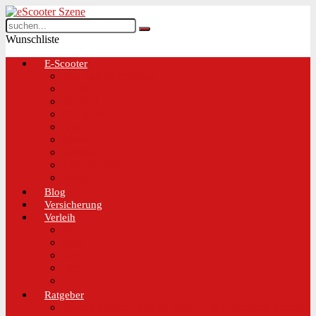
Wunschliste
E-Scooter
Test und Übersichten
BMW
EGRET
IO Hawk
Metz
Moovi
Scrooser
TREKSTOR
Xaomi
Blog
Versicherung
Verleih
Bird
Hive
Lime
Tier
VOI
Ratgeber
Worauf solltest du beim Kauf eines E-Scooters achten!