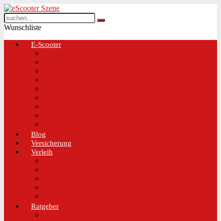
Wunschliste
E-Scooter
Test und Übersichten
BMW
EGRET
IO Hawk
Metz
Moovi
Scrooser
TREKSTOR
Xaomi
Blog
Versicherung
Verleih
Bird
Hive
Lime
Tier
VOI
Ratgeber
Worauf solltest du beim Kauf eines E-Scooters achten!