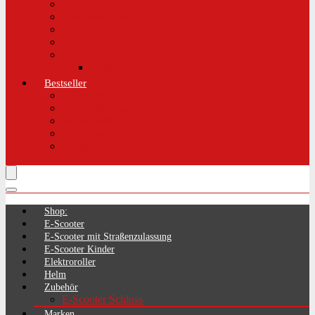
Aktuelle Gesetzeslage E-Scooter
LimePass getestet
Was sind E-Scooter?
Reifen / Räder
Recht
Zulassung
Bestseller
E-Scooter
Handschellenschlösser
Handyhalterung
Lenkertasche
Transporttasche
Shop:
E-Scooter
E-Scooter mit Straßenzulassung
E-Scooter Kinder
Elektroroller
Helm
Zubehör
E-Scooter Schloss
Marken