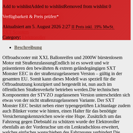
Add to wishlist
Added to wishlist
Removed from wishlist
0
Verfügbarkeit & Preis prüfen*
Aktualisiert am 5. August 2026 2:27
II Preis inkl. 19% MwSt.
SXT Scooters
Category:
Elektroroller
Beschreibung
Offroadscooter mit XXL Ballonreifen und 2000W bürstenlosem
Motor mit StraßenzulassungEndlich ist es soweit und wir
präsentieren den bewährten & extrem geländegängigen SXT
Monster EEC in der straßenzugelassenen Version – gültig in der
gesamten EU. Somit kann dieses Modell was speziell für die
Offroadnutzung konzipiert und hergestellt ist, nun auch im
öffentlichen Straßenverkehr betrieben werden.Die technischen
Komponenten der STVZO zugelassenen Version unterscheiden sich
etwas von der nicht straßenzugelassenen Variante. Der SXT
Monster EEC besitzt neben einer typengeprüften Lichtanlage zudem
auch Blinker vorne wie hinten, einen Halter für das benötigte
Versicherungskennzeichen sowie eine Hupe. Zusätzlich um das
Fahrzeug gegen Diebstahl zu schützen wurde der Elektroroller
ebenfalls an der Vorderachse um ein Lenkradschloss erweitert,
welches einfaches wegschieben des Fahrzeuges verhindert.Die