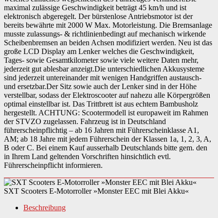
maximal zulässige Geschwindigkeit beträgt 45 km/h und ist
elektronisch abgeregelt. Der bürstenlose Antriebsmotor ist der
bereits bewährte mit 2000 W Max. Motorleistung. Die Bremsanlage
musste zulassungs- & richtlinienbedingt auf mechanisch wirkende
Scheibenbremsen an beiden Achsen modifiziert werden. Neu ist das
große LCD Display am Lenker welches die Geschwindigkeit,
Tages- sowie Gesamtkilometer sowie viele weitere Daten mehr,
jederzeit gut ablesbar anzeigt.Die unterschiedlichen Akkusysteme
sind jederzeit untereinander mit wenigen Handgriffen austausch-
und ersetzbar.Der Sitz sowie auch der Lenker sind in der Höhe
verstellbar, sodass der Elektroscooter auf nahezu alle Körpergrößen
optimal einstellbar ist. Das Trittbrett ist aus echtem Bambusholz
hergestellt. ACHTUNG: Scootermodell ist europaweit im Rahmen
der STVZO zugelassen. Fahrzeug ist in Deutschland
führerscheinpflichtig – ab 16 Jahren mit Führerscheinklasse A1,
AM; ab 18 Jahre mit jedem Führerschein der Klassen 1a, 1, 2, 3, A,
B oder C. Bei einem Kauf ausserhalb Deutschlands bitte gem. den
in Ihrem Land geltenden Vorschriften hinsichtlich evtl.
Führerscheinpflicht informieren.
SXT Scooters E-Motorroller »Monster EEC mit Blei Akku«
Beschreibung