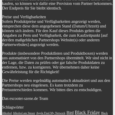
kaufen, so können wir dafür eine Provision vom Partner bekommen.
Der Endpreis für Sie bleibt identisch.
Preise und Verfügbarkeiten
Sofern Produktpreise und Verfügbarkeiten angezeigt werden,
entsprechen diese dem angegebenen Stand (Datum/Uhrzeit) und
können sich ändern. Für den Kauf dieses Produkts gelten die
Angaben zu Preis und Verfügbarkeit, die zum Kaufzeitpunkt [auf
der/den maßgeblichen Partnershops Website(s) oder anderen
Partnerwebsites] angezeigt werden.
Produkte (insbesondere Produktlisten und Produktboxen) werden
uns automatisiert von den Partnershops übermittelt. Wir sind nicht in
der Lage, die Daten zu prüfen oder gar falsche Produktdaten zu
entfernen, bzw. zu korrigieren. Wir übernehmen daher keine
Gewährleistung für die Richtigkeit!
Die Preise werden regelmäßig automatisch aktualisiert und aus den
Partnershops neu eingelesen. Es kann trotzdem zu
Preisunterschieden kommen. Wir bitten dies zu entschuldigen.
Das escooter-szene.de Team
Schlagwörter
Black Friday
Bird
Alkohol
Alkohol am Steuer
Apple Find My Network
Black