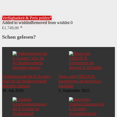
Verfügbarkeit & Preis prüfen*
Added to wishlist
Removed from wishlist
0
€
1.749,00
Schon gelesen?
Verkehrsregeln für E-Scooter:
Sharp und FIDLOCK
Was Sie im Straßenverkehr
kooperieren im Bereich E-
beachten müssen
Mobilität
30. Juli 2026
5. September 2025