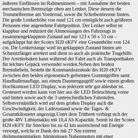
äußeren Einflüssen im Rahmeninnern – mit Ausnahme der beiden
mechanischen Bremszüge oben am Lenker. Diese steuern die
Trommelbremse am Vorderrad, sowie die Scheibenbremse hinten.
Die große Lenkerhöhe von rund 121 cm ermöglicht auch größeren
Personen eine angenehme Fahrtposition. Der Lenker selbst ist
klappbar und reduziert die Abmessungen des Fahrzeugs in
zusammengeklapptem Zustand auf nur 123 x 50 x 53 cm –
aufgeklappt hat der Scotex H20 eKFV eine Gesamthöhe von 124
cm. Die Lenkerstange wird im geklappten Zustand hinten am
Schmutzfänger arretiert und dient so auch als praktische Tragehilfe.
Der Arretierhaken kann während der Fahrt auch als Transporthaken
für leichtes Gepäck verwendet werden.Neben den beiden
Bremshebeln, besteht die Kommandozentrale des H20 eKFV
zwischen den beiden ergonomisch geformten Gummigriffen samt
Handballenauflage, aus einem Daumengasgriff sowie einem großen
Hochkontrast LED Display, was jederzeit sehr gut ablesbar ist.
Gesteuert werden kann von hier aus die LED Beleuchtung vorne
und hinten sowie auch die 3 unterschiedlichen Fahrstufen.
Selbstverständlich wird auf dem großen Display auch die
Geschwindigkeit, der Ladezustand sowie die Tages- &
Gesamtkilometer angezeigt.Unter dem Trittbrett verbirgt sich der
große 48V Lithiumakku mit 10,4 Ah Kapazität. Somit ist der Scotex
H20 eKFV für Strecken bis zu 42 km ausreichend mit Energie
versorgt, welche er Dank des mit 27 Nm extrem
drehmomentstarken, bürstenlosen Nabenmotors mit einer