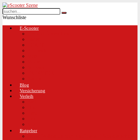
Wunschliste
E-Scooter
Test und Übersichten
BMW
EGRET
IO Hawk
Metz
Moovi
Scrooser
TREKSTOR
Xaomi
Blog
Versicherung
Verleih
Bird
Hive
Lime
Tier
VOI
Ratgeber
Worauf solltest du beim Kauf eines E-Scooters achten!