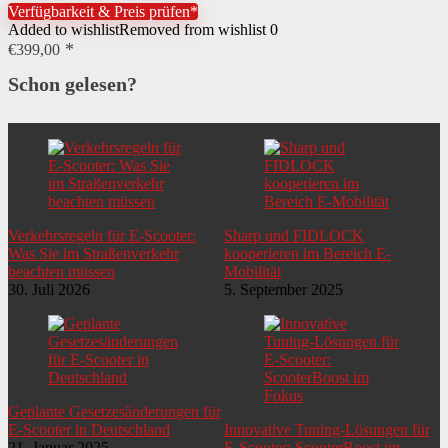
Verfügbarkeit & Preis prüfen*
Added to wishlist
Removed from wishlist
0
€
399,00
Schon gelesen?
Verkehrsregeln für E-Scooter:
Sharp und FIDLOCK
Was Sie im Straßenverkehr
kooperieren im Bereich E-
beachten müssen
Mobilität
30. Juli 2026
5. September 2025
Geplante Gesetzesänderungen für
E-Scooter in Deutschland
Innovative Tuning-Lösungen für
21. Januar 2025
E-Scooter: ScooterBoost im