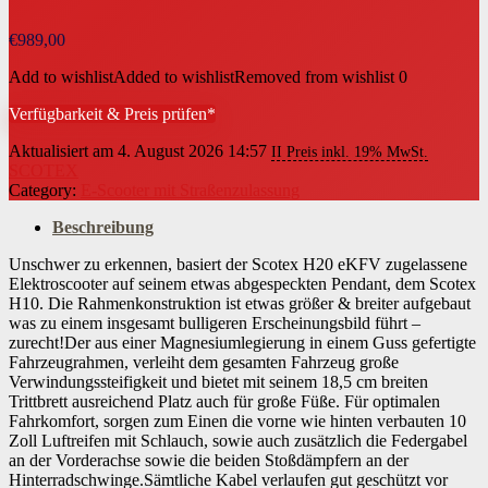
€
989,00
Add to wishlist
Added to wishlist
Removed from wishlist
0
Verfügbarkeit & Preis prüfen*
Aktualisiert am 4. August 2026 14:57
II Preis inkl. 19% MwSt.
SCOTEX
Category:
E-Scooter mit Straßenzulassung
Beschreibung
Unschwer zu erkennen, basiert der Scotex H20 eKFV zugelassene
Elektroscooter auf seinem etwas abgespeckten Pendant, dem Scotex
H10. Die Rahmenkonstruktion ist etwas größer & breiter aufgebaut
was zu einem insgesamt bulligeren Erscheinungsbild führt –
zurecht!Der aus einer Magnesiumlegierung in einem Guss gefertigte
Fahrzeugrahmen, verleiht dem gesamten Fahrzeug große
Verwindungssteifigkeit und bietet mit seinem 18,5 cm breiten
Trittbrett ausreichend Platz auch für große Füße. Für optimalen
Fahrkomfort, sorgen zum Einen die vorne wie hinten verbauten 10
Zoll Luftreifen mit Schlauch, sowie auch zusätzlich die Federgabel
an der Vorderachse sowie die beiden Stoßdämpfern an der
Hinterradschwinge.Sämtliche Kabel verlaufen gut geschützt vor