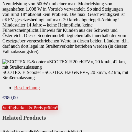
Nennleistung von 500W und einer max. Motorleistung von
sagenhaften 1.008 W in Vortrieb verwandelt. So sind Steigungen
von rund 18° absolut kein Problem. Die max. Geschwindigkeit ist
eKFV gesetzesbedingt auf max. 20 km/h abgeriegelt.Achtung!
Mindestalter 14 Jahre – keine Helmpflicht, keine
Führerscheinpflicht.Hinweis für Kunden aus der Schweiz und
Österreich: Dieses Scootermodell liegt ebenfalls innerhalb der vom
Gesetzgeber vorgeschriebenen Werte in diesen beiden Ländern, d.h.
darf auch dort legal im Straßenverkehr betrieben werden (in diesem
Fall zulassungsfrei).
SCOTEX E-Scooter »SCOTEX H20 eKFV«, 20 km/h, 42 km, mit
Straßenzulassung
Beschreibung
€
989,00
Verfügbarkeit & Preis prüfen*
Related Products
Added to wishlist
Removed from wishlist
0