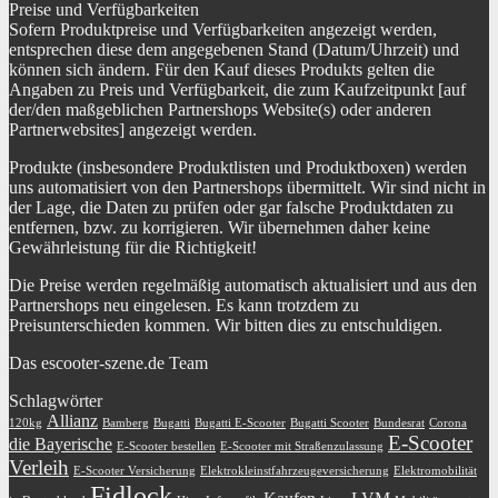
Preise und Verfügbarkeiten
Sofern Produktpreise und Verfügbarkeiten angezeigt werden,
entsprechen diese dem angegebenen Stand (Datum/Uhrzeit) und
können sich ändern. Für den Kauf dieses Produkts gelten die
Angaben zu Preis und Verfügbarkeit, die zum Kaufzeitpunkt [auf
der/den maßgeblichen Partnershops Website(s) oder anderen
Partnerwebsites] angezeigt werden.
Produkte (insbesondere Produktlisten und Produktboxen) werden
uns automatisiert von den Partnershops übermittelt. Wir sind nicht in
der Lage, die Daten zu prüfen oder gar falsche Produktdaten zu
entfernen, bzw. zu korrigieren. Wir übernehmen daher keine
Gewährleistung für die Richtigkeit!
Die Preise werden regelmäßig automatisch aktualisiert und aus den
Partnershops neu eingelesen. Es kann trotzdem zu
Preisunterschieden kommen. Wir bitten dies zu entschuldigen.
Das escooter-szene.de Team
Schlagwörter
Allianz
120kg
Bamberg
Bugatti
Bugatti E-Scooter
Bugatti Scooter
Bundesrat
Corona
E-Scooter
die Bayerische
E-Scooter bestellen
E-Scooter mit Straßenzulassung
Verleih
E-Scooter Versicherung
Elektrokleinstfahrzeugeversicherung
Elektromobilität
Fidlock