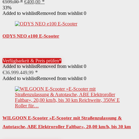
Ursprünglicher
Aktueller
€
599,00
€
400,00
Preis
Preis
33%
war:
ist:
Added to wishlist
Removed from wishlist
0
€599,00
€400,00.
ODYS NEO e100 E-Scooter
Verfügbarkeit & Preis prüfen*
Added to wishlist
Removed from wishlist
0
€
36.999.449,99
Added to wishlist
Removed from wishlist
0
WILGOON E-Scooter »E-Scooter mit Straßenzulassung &
Autotasche, ABE Elektroroller Faltbar«, 20,00 km/h, bis 30 km
Reichweite, 350W E Roller für…