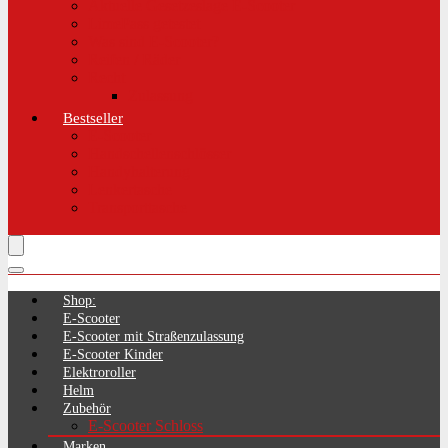
Aktuelle Gesetzeslage E-Scooter
LimePass getestet
Was sind E-Scooter?
Reifen / Räder
Recht
Zulassung
Bestseller
E-Scooter
Handschellenschlösser
Handyhalterung
Lenkertasche
Transporttasche
Shop:
E-Scooter
E-Scooter mit Straßenzulassung
E-Scooter Kinder
Elektroroller
Helm
Zubehör
E-Scooter Schloss
Marken