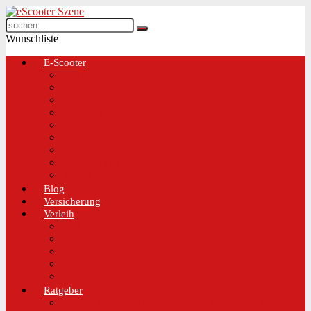
Wunschliste
E-Scooter
Test und Übersichten
BMW
EGRET
IO Hawk
Metz
Moovi
Scrooser
TREKSTOR
Xaomi
Blog
Versicherung
Verleih
Bird
Hive
Lime
Tier
VOI
Ratgeber
Worauf solltest du beim Kauf eines E-Scooters achten!