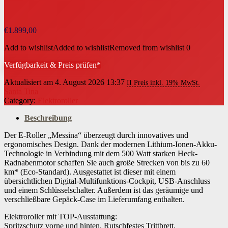
€
1.899,00
Add to wishlist
Added to wishlist
Removed from wishlist
0
Verfügbarkeit & Preis prüfen*
Aktualisiert am 4. August 2026 13:37
II Preis inkl. 19% MwSt.
Santa Tina
Category:
Elektroroller
Beschreibung
Der E-Roller „Messina“ überzeugt durch innovatives und
ergonomisches Design. Dank der modernen Lithium-Ionen-Akku-
Technologie in Verbindung mit dem 500 Watt starken Heck-
Radnabenmotor schaffen Sie auch große Strecken von bis zu 60
km* (Eco-Standard). Ausgestattet ist dieser mit einem
übersichtlichen Digital-Multifunktions-Cockpit, USB-Anschluss
und einem Schlüsselschalter. Außerdem ist das geräumige und
verschließbare Gepäck-Case im Lieferumfang enthalten.
Elektroroller mit TOP-Ausstattung:
Spritzschutz vorne und hinten. Rutschfestes Trittbrett.