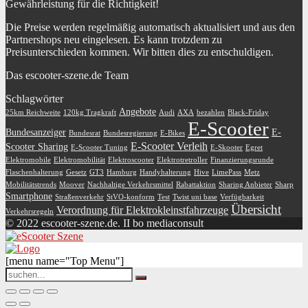
Gewährleistung für die Richtigkeit!
Die Preise werden regelmäßig automatisch aktualisiert und aus den
Partnershops neu eingelesen. Es kann trotzdem zu
Preisunterschieden kommen. Wir bitten dies zu entschuldigen.
Das escooter-szene.de Team
Schlagwörter
Angebote
25km Reichweite
120kg Tragkraft
Audi
AXA
bezahlen
Black-Friday
E-Scooter
Bundesanzeiger
E-
Bundesrat
Bundesregierung
E-Bikes
E-Scooter Verleih
Scooter Sharing
E-Scooter Tuning
E-Skooter
Egret
Elektromobile
Elektromobilität
Elektroscooter
Elektrotretroller
Finanzierungsrunde
Flaschenhalterung
Gesetz
GT3
Hamburg
Handyhalterung
Hive
LimePass
Metz
Mobilitätstrends
Moover
Nachhaltige Verkehrsmittel
Rabattaktion
Sharing Anbieter
Sharp
Smartphone
Straßenverkehr
StVO-konform
Test
Twist uni base
Verfügbarkeit
Übersicht
Verordnung für Elektrokleinstfahrzeuge
Verkehrsregeln
© 2022 escooter-szene.de. II bo mediaconsult
[menu name="Top Menu"]