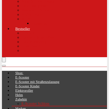
Aktuelle Gesetzeslage E-Scooter
LimePass getestet
Was sind E-Scooter?
Reifen / Räder
Recht
Zulassung
Bestseller
E-Scooter
Handschellenschlösser
Handyhalterung
Lenkertasche
Transporttasche
Shop:
E-Scooter
E-Scooter mit Straßenzulassung
E-Scooter Kinder
Elektroroller
Helm
Zubehör
E-Scooter Schloss
Marken