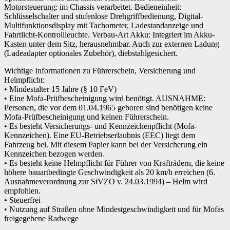
Motorsteuerung: im Chassis verarbeitet. Bedieneinheit:
Schlüsselschalter und stufenlose Drehgriffbedienung, Digital-
Multifunktionsdisplay mit Tachometer, Ladestandanzeige und
Fahrtlicht-Kontrollleuchte. Verbau-Art Akku: Integriert im Akku-
Kasten unter dem Sitz, herausnehmbar. Auch zur externen Ladung
(Ladeadapter optionales Zubehör), diebstahlgesichert.
Wichtige Informationen zu Führerschein, Versicherung und
Helmpflicht:
• Mindestalter 15 Jahre (§ 10 FeV)
• Eine Mofa-Prüfbescheinigung wird benötigt. AUSNAHME:
Personen, die vor dem 01.04.1965 geboren sind benötigen keine
Mofa-Prüfbescheinigung und keinen Führerschein.
• Es besteht Versicherungs- und Kennzeichenpflicht (Mofa-
Kennzeichen). Eine EU-Betriebserlaubnis (EEC) liegt dem
Fahrzeug bei. Mit diesem Papier kann bei der Versicherung ein
Kennzeichen bezogen werden.
• Es besteht keine Helmpflicht für Führer von Krafträdern, die keine
höhere bauartbedingte Geschwindigkeit als 20 km/h erreichen (6.
Ausnahmeverordnung zur StVZO v. 24.03.1994) – Helm wird
empfohlen.
• Steuerfrei
• Nutzung auf Straßen ohne Mindestgeschwindigkeit und für Mofas
freigegebene Radwege