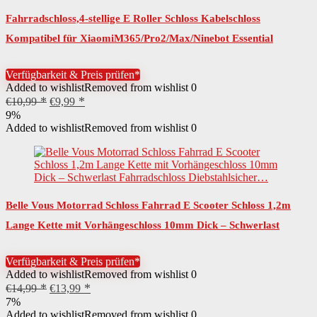
Fahrradschloss,4-stellige E Roller Schloss Kabelschloss
Kompatibel für XiaomiM365/Pro2/Max/Ninebot Essential
Scooter/Fahrrad/Motor Schloss…
Verfügbarkeit & Preis prüfen*
Added to wishlist
Removed from wishlist
0
Ursprünglicher
Aktueller
€
10,99
€
9,99
Preis
Preis
9%
war:
ist:
Added to wishlist
Removed from wishlist
0
€10,99
€9,99.
Belle Vous Motorrad Schloss Fahrrad E Scooter Schloss 1,2m
Lange Kette mit Vorhängeschloss 10mm Dick – Schwerlast
Fahrradschloss Diebstahlsicher…
Verfügbarkeit & Preis prüfen*
Added to wishlist
Removed from wishlist
0
Ursprünglicher
Aktueller
€
14,99
€
13,99
Preis
Preis
7%
war:
ist:
Added to wishlist
Removed from wishlist
0