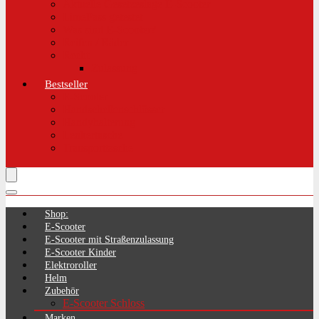
Aktuelle Gesetzeslage E-Scooter
LimePass getestet
Was sind E-Scooter?
Reifen / Räder
Recht
Zulassung
Bestseller
E-Scooter
Handschellenschlösser
Handyhalterung
Lenkertasche
Transporttasche
Shop:
E-Scooter
E-Scooter mit Straßenzulassung
E-Scooter Kinder
Elektroroller
Helm
Zubehör
E-Scooter Schloss
Marken