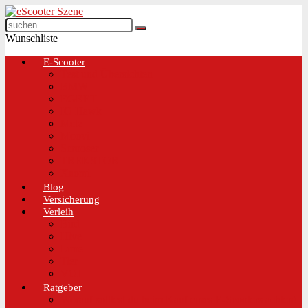
Wunschliste
E-Scooter
Test und Übersichten
BMW
EGRET
IO Hawk
Metz
Moovi
Scrooser
TREKSTOR
Xaomi
Blog
Versicherung
Verleih
Bird
Hive
Lime
Tier
VOI
Ratgeber
Worauf solltest du beim Kauf eines E-Scooters achten!