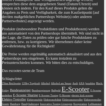
entsprechen diese dem angegebenen Stand (Datum/Uhrzeit) und
können sich ändern. Für den Kauf dieses Produkts gelten die
Angaben zu Preis und Verfügbarkeit, die zum Kaufzeitpunkt [auf
der/den maßgeblichen Partnershops Website(s) oder anderen
Partnerwebsites] angezeigt werden.
Produkte (insbesondere Produktlisten und Produktboxen) werden
uns automatisiert von den Partnershops übermittelt. Wir sind nicht in
der Lage, die Daten zu prüfen oder gar falsche Produktdaten zu
entfernen, bzw. zu korrigieren. Wir übernehmen daher keine
Gewährleistung für die Richtigkeit!
Die Preise werden regelmäßig automatisch aktualisiert und aus den
Partnershops neu eingelesen. Es kann trotzdem zu
Preisunterschieden kommen. Wir bitten dies zu entschuldigen.
Das escooter-szene.de Team
Schlagwörter
25km Reichweite
120kg Tragkraft
Alkohol
Alkohol am Steuer
Audi
AXA
bezahlen
Black-
E-Scooter
Bundesanzeiger
Friday
Bundesregierung
Bußgeld
E-Scooter
E-Scooter Sharing
ausleihen
E-Scooter Tuning
E-Skooter
electric kick scooter
Elektro-Tretroller
Elektromobile
Elektromobilität
Elektromotorroller
Elektrotretroller
Gesetz
Hamburg
Handyhalterung
Innovative Tuning-Lösungen
Kooperation
Luftkammer