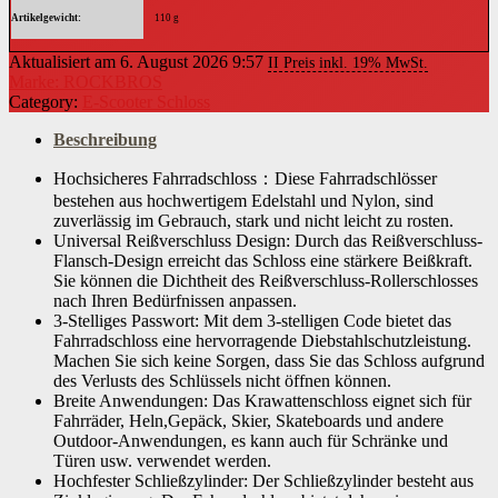
Artikelgewicht
‎110 g
Aktualisiert am 6. August 2026 9:57
II Preis inkl. 19% MwSt.
Marke: ROCKBROS
Category:
E-Scooter Schloss
Beschreibung
Hochsicheres Fahrradschloss：Diese Fahrradschlösser
bestehen aus hochwertigem Edelstahl und Nylon, sind
zuverlässig im Gebrauch, stark und nicht leicht zu rosten.
Universal Reißverschluss Design: Durch das Reißverschluss-
Flansch-Design erreicht das Schloss eine stärkere Beißkraft.
Sie können die Dichtheit des Reißverschluss-Rollerschlosses
nach Ihren Bedürfnissen anpassen.
3-Stelliges Passwort: Mit dem 3-stelligen Code bietet das
Fahrradschloss eine hervorragende Diebstahlschutzleistung.
Machen Sie sich keine Sorgen, dass Sie das Schloss aufgrund
des Verlusts des Schlüssels nicht öffnen können.
Breite Anwendungen: Das Krawattenschloss eignet sich für
Fahrräder, Heln,Gepäck, Skier, Skateboards und andere
Outdoor-Anwendungen, es kann auch für Schränke und
Türen usw. verwendet werden.
Hochfester Schließzylinder: Der Schließzylinder besteht aus