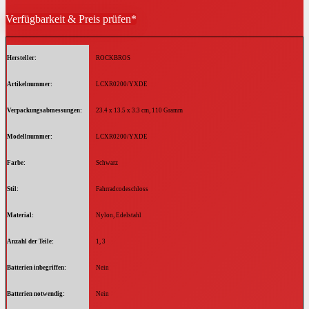
Verfügbarkeit & Preis prüfen*
Hersteller
‎ROCKBROS
Artikelnummer
‎LCXR0200/YXDE
Verpackungsabmessungen
‎23.4 x 13.5 x 3.3 cm, 110 Gramm
Modellnummer
‎LCXR0200/YXDE
Farbe
‎Schwarz
Stil
‎Fahrradcodeschloss
Material
‎Nylon, Edelstahl
Anzahl der Teile
‎1, 3
Batterien inbegriffen
‎Nein
Batterien notwendig
‎Nein