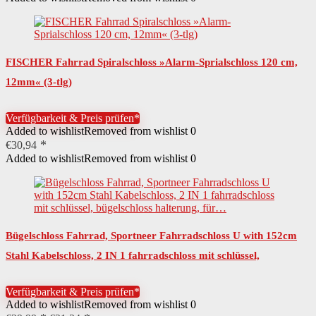
€14,99
€13,99.
FISCHER Fahrrad Spiralschloss »Alarm-Sprialschloss 120 cm,
12mm« (3-tlg)
Verfügbarkeit & Preis prüfen*
Added to wishlist
Removed from wishlist
0
€
30,94
Added to wishlist
Removed from wishlist
0
Bügelschloss Fahrrad, Sportneer Fahrradschloss U with 152cm
Stahl Kabelschloss, 2 IN 1 fahrradschloss mit schlüssel,
bügelschloss halterung, für…
Verfügbarkeit & Preis prüfen*
Added to wishlist
Removed from wishlist
0