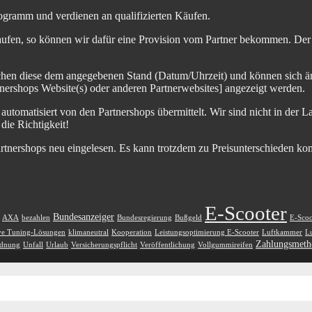
ogramm und verdienen an qualifizierten Käufen.
aufen, so können wir dafür eine Provision vom Partner bekommen. Der En
chen diese dem angegebenen Stand (Datum/Uhrzeit) und können sich än
nershops Website(s) oder anderen Partnerwebsites] angezeigt werden.
tomatisiert von den Partnershops übermittelt. Wir sind nicht in der La
die Richtigkeit!
artnershops neu eingelesen. Es kann trotzdem zu Preisunterschieden kom
E-Scooter
Bundesanzeiger
AXA
bezahlen
Bundesregierung
Bußgeld
E-Scoo
ve Tuning-Lösungen
klimaneutral
Kooperation
Leistungsoptimierung E-Scooter
Luftkammer
Lu
Zahlungsmeth
rdnung
Unfall
Urlaub
Versicherungspflicht
Veröffentlichung
Vollgummireifen