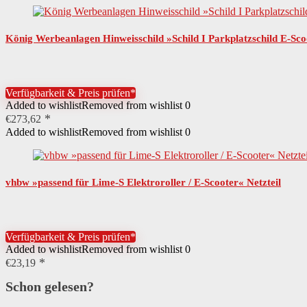
König Werbeanlagen Hinweisschild »Schild I Parkplatzschild E-Sc
Verfügbarkeit & Preis prüfen*
Added to wishlist
Removed from wishlist
0
€
273,62
Added to wishlist
Removed from wishlist
0
vhbw »passend für Lime-S Elektroroller / E-Scooter« Netzteil
Verfügbarkeit & Preis prüfen*
Added to wishlist
Removed from wishlist
0
€
23,19
Schon gelesen?