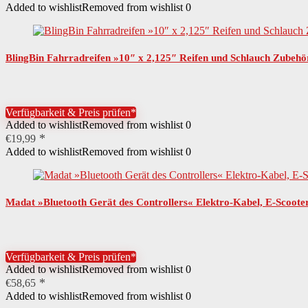
Added to wishlist
Removed from wishlist
0
BlingBin Fahrradreifen »10″ x 2,125″ Reifen und Schlauch Zubehör
Verfügbarkeit & Preis prüfen*
Added to wishlist
Removed from wishlist
0
€
19,99
Added to wishlist
Removed from wishlist
0
Madat »Bluetooth Gerät des Controllers« Elektro-Kabel, E-Scoote
Verfügbarkeit & Preis prüfen*
Added to wishlist
Removed from wishlist
0
€
58,65
Added to wishlist
Removed from wishlist
0