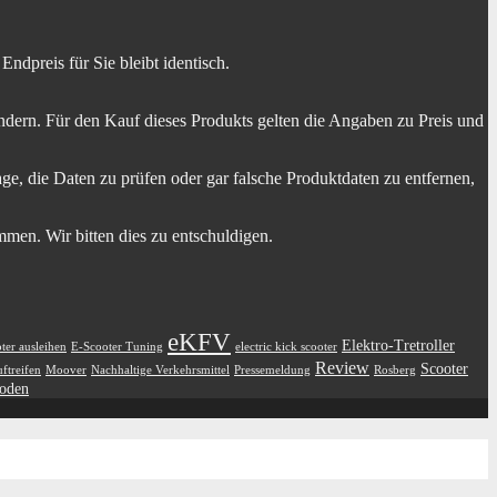
dpreis für Sie bleibt identisch.
dern. Für den Kauf dieses Produkts gelten die Angaben zu Preis und
ge, die Daten zu prüfen oder gar falsche Produktdaten zu entfernen,
men. Wir bitten dies zu entschuldigen.
eKFV
Elektro-Tretroller
ter ausleihen
E-Scooter Tuning
electric kick scooter
Review
Scooter
ftreifen
Moover
Nachhaltige Verkehrsmittel
Pressemeldung
Rosberg
oden