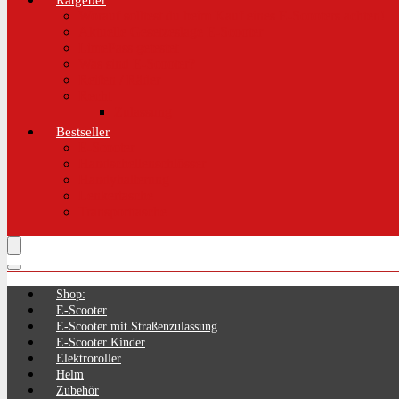
Ratgeber
Worauf solltest du beim Kauf eines E-Scooters achten!
Aktuelle Gesetzeslage E-Scooter
LimePass getestet
Was sind E-Scooter?
Reifen / Räder
Recht
Zulassung
Bestseller
E-Scooter
Handschellenschlösser
Handyhalterung
Lenkertasche
Transporttasche
Shop:
E-Scooter
E-Scooter mit Straßenzulassung
E-Scooter Kinder
Elektroroller
Helm
Zubehör