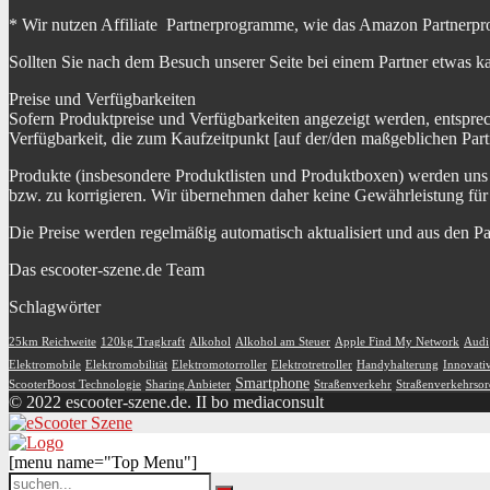
* Wir nutzen Affiliate Partnerprogramme, wie das Amazon Partnerpr
Sollten Sie nach dem Besuch unserer Seite bei einem Partner etwas k
Preise und Verfügbarkeiten
Sofern Produktpreise und Verfügbarkeiten angezeigt werden, entspre
Verfügbarkeit, die zum Kaufzeitpunkt [auf der/den maßgeblichen Part
Produkte (insbesondere Produktlisten und Produktboxen) werden uns au
bzw. zu korrigieren. Wir übernehmen daher keine Gewährleistung für 
Die Preise werden regelmäßig automatisch aktualisiert und aus den P
Das escooter-szene.de Team
Schlagwörter
25km Reichweite
120kg Tragkraft
Alkohol
Alkohol am Steuer
Apple Find My Network
Audi
Elektromobile
Elektromobilität
Elektromotorroller
Elektrotretroller
Handyhalterung
Innovati
Smartphone
ScooterBoost Technologie
Sharing Anbieter
Straßenverkehr
Straßenverkehrso
© 2022 escooter-szene.de. II bo mediaconsult
[menu name="Top Menu"]