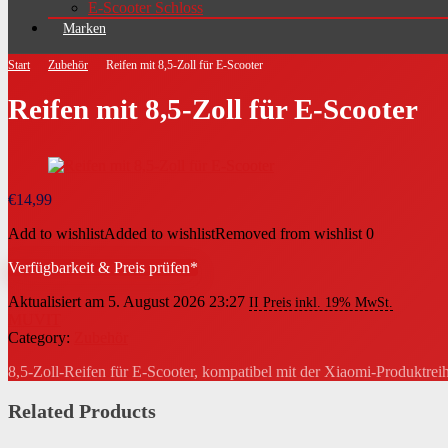
E-Scooter Schloss
Marken
Start
Zubehör
Reifen mit 8,5-Zoll für E-Scooter
Reifen mit 8,5-Zoll für E-Scooter
€
14,99
Add to wishlist
Added to wishlist
Removed from wishlist
0
Verfügbarkeit & Preis prüfen*
Aktualisiert am 5. August 2026 23:27
II Preis inkl. 19% MwSt.
MUVIT
Category:
Zubehör
8,5-Zoll-Reifen für E-Scooter, kompatibel mit der Xiaomi-Produktrei
Related Products