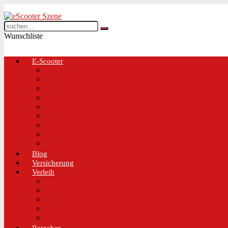
Wunschliste
E-Scooter
Test und Übersichten
BMW
EGRET
IO Hawk
Metz
Moovi
Scrooser
TREKSTOR
Xaomi
Blog
Versicherung
Verleih
Bird
Hive
Lime
Tier
VOI