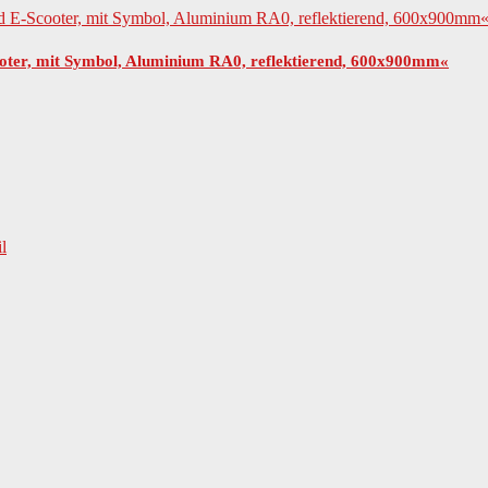
ooter, mit Symbol, Aluminium RA0, reflektierend, 600x900mm«