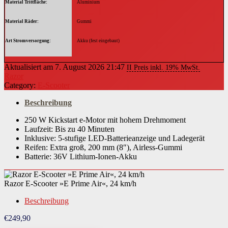
Material Trittfläche
Aluminium
Material Räder
Gummi
Art Stromversorgung
Akku (fest eingebaut)
Höhe Lenker
104 cm
Aktualisiert am 7. August 2026 21:47
II Preis inkl. 19% MwSt.
Razor
Batterie-Akku-Technologie
Lithium-Ionen (Li-Ion)
Category:
E-Scooter
Akkukapazität
7800 mAh
Beschreibung
Anzahl Akkus
250 W Kickstart e-Motor mit hohem Drehmoment
1 St.
Laufzeit: Bis zu 40 Minuten
Inklusive: 5-stufige LED-Batterieanzeige und Ladegerät
Montagehinweise
Der Artikel ist fast vollständig vormontiert.
Reifen: Extra groß, 200 mm (8″), Airless-Gummi
Batterie: 36V Lithium-Ionen-Akku
Altersempfehlung
ab 14 Jahren
Benutzergewicht maximal
91 kg
Razor E-Scooter »E Prime Air«, 24 km/h
Nutzungsbereich
außerhalb der StVZO
Beschreibung
Rechtliche Pflichten
keine rechtlichen Pflichten
€
249,90