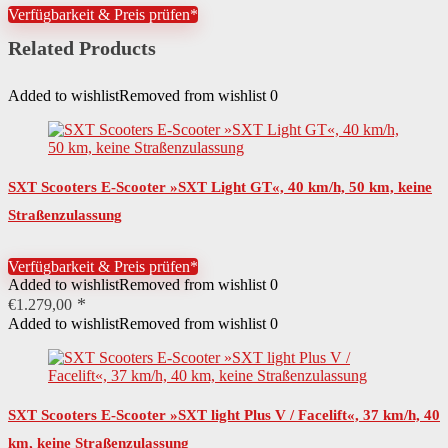
Verfügbarkeit & Preis prüfen*
Durchmesser Räder
200 mm
Related Products
Breite Trittfläche
14 cm
Höchstgeschwindigkeit
24 km/h
Added to wishlist
Removed from wishlist
0
Anzahl Räder
2
Leistung Motor
250 W
SXT Scooters E-Scooter »SXT Light GT«, 40 km/h, 50 km, keine
Starter
Kickstarter
Straßenzulassung
Reichweite Akku
12 km
Verfügbarkeit & Preis prüfen*
Ladezeit Akku
3 Std.
Added to wishlist
Removed from wishlist
0
€
1.279,00
Typ Akku
Lithium-Ionen-Akku
Added to wishlist
Removed from wishlist
0
Leistung Akku
280,8 Wh
Spannung Akku
36 V
SXT Scooters E-Scooter »SXT light Plus V / Facelift«, 37 km/h, 40
Art Räder
Reifen
km, keine Straßenzulassung