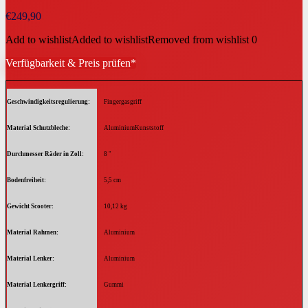
€
249,90
Add to wishlist
Added to wishlist
Removed from wishlist
0
Verfügbarkeit & Preis prüfen*
Geschwindigkeitsregulierung
Fingergasgriff
Material Schutzbleche
AluminiumKunststoff
Durchmesser Räder in Zoll
8 "
Bodenfreiheit
5,5 cm
Gewicht Scooter
10,12 kg
Material Rahmen
Aluminium
Material Lenker
Aluminium
Material Lenkergriff
Gummi