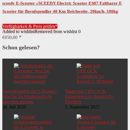
Noch zu montieren
Lenker
sceedy E-Scooter »SCEEDY Electric Scooter ES07 Faltbarer E
Scooter für Berufspendler 40 Km Reichweite, 20km/h, 100kg
Belastung, 10″ Luftreifen,…
Verfügbarkeit & Preis prüfen*
Added to wishlist
Removed from wishlist
0
€
650,00
Schon gelesen?
Verkehrsregeln für E-Scooter:
Sharp und FIDLOCK
Was Sie im Straßenverkehr
kooperieren im Bereich E-
beachten müssen
Mobilität
30. Juli 2026
5. September 2025