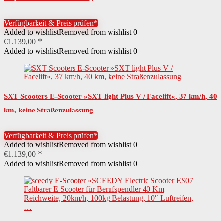
Beschaffenheit Trittfläche
gedämpftrutschfest
Verfügbarkeit & Preis prüfen*
Länge Trittfläche
43 cm
Added to wishlist
Removed from wishlist
0
€
1.139,00
Details Handgriffe
ergonomisch geformt
Added to wishlist
Removed from wishlist
0
Anzeige Cockpit
Geschwindigkeit
Achtung! Mit Schutzausrüstung benutzen.Achtung! Nicht im
Warnhinweise
Straßenverkehr zu verwenden.
SXT Scooters E-Scooter »SXT light Plus V / Facelift«, 37 km/h, 40
km, keine Straßenzulassung
Ständer
Seitenständer
Muster Trittfläche
unifarben
Verfügbarkeit & Preis prüfen*
Added to wishlist
Removed from wishlist
0
Farbe
schwarz
€
1.139,00
Added to wishlist
Removed from wishlist
0
Länge
100 cm
Breite
45,5 cm
Breite zusammengeklappt
15 cm