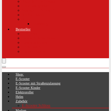
Aktuelle Gesetzeslage E-Scooter
LimePass getestet
Was sind E-Scooter?
Reifen / Räder
Recht
Zulassung
Bestseller
E-Scooter
Handschellenschlösser
Handyhalterung
Lenkertasche
Transporttasche
Shop:
E-Scooter
E-Scooter mit Straßenzulassung
E-Scooter Kinder
Elektroroller
Helm
Zubehör
E-Scooter Schloss
Marken