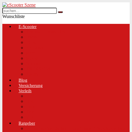
Wunschliste
E-Scooter
Test und Übersichten
BMW
EGRET
IO Hawk
Metz
Moovi
Scrooser
TREKSTOR
Xaomi
Blog
Versicherung
Verleih
Bird
Hive
Lime
Tier
VOI
Ratgeber
Worauf solltest du beim Kauf eines E-Scooters achten!