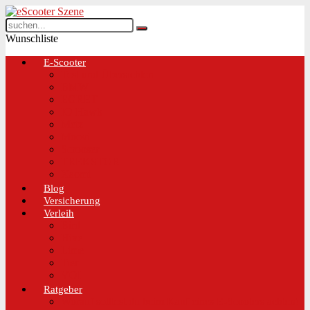
Wunschliste
E-Scooter
Test und Übersichten
BMW
EGRET
IO Hawk
Metz
Moovi
Scrooser
TREKSTOR
Xaomi
Blog
Versicherung
Verleih
Bird
Hive
Lime
Tier
VOI
Ratgeber
Worauf solltest du beim Kauf eines E-Scooters achten!