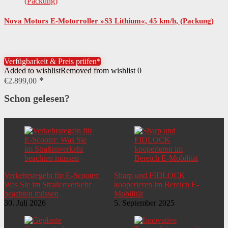
Nova Motors E-Motorroller »S3 Lithium«, 45 km/h, (Packung)
Verfügbarkeit & Preis prüfen*
Added to wishlist
Removed from wishlist
0
€
2.899,00
Schon gelesen?
Verkehrsregeln für E-Scooter:
Sharp und FIDLOCK
Was Sie im Straßenverkehr
kooperieren im Bereich E-
beachten müssen
Mobilität
30. Juli 2026
5. September 2025