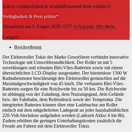
Add to wishlist
Added to wishlist
Removed from wishlist
0
Verfügbarkeit & Preis prüfen*
Aktualisiert am 5. August 2026 13:57
II Preis inkl. 19% MwSt.
GreenStreet
Category:
Elektroroller
Beschreibung
Der Elektroroller Tokio der Marke GreenStreet verbindet innovative
Technologie mit Umweltfreundlichkeit. Der Roller ist mit 5
zuverlässigen und robusten Blei-Vlies-Batterien sowie mit einem
übersichtlichen LCD-Display ausgestattet. Der bürstenlose 1500 W
Radnabenmotor beschleunigt den Elektroroller geräuschlos auf die
Maximalgeschwindigkeit von 45 km/h. Die verbauten Blei-Vlies-
Batterien sorgen für eine Reichweite bis zu 50 km. Die Reichweite
ist abhängig von der Zuladung, dem Nutzungsgrad, dem Gelände
bzw. der Fahrbahn, dem Reifendruck sowie der Temperatur. Die
integrierten Batterien können über eine Ladebuchse am Roller
einfach mit dem mitgelieferten Ladegerät an jeder haushaltsüblichen
220-Volt-Steckdose aufgeladen werden (Ladezeit Akku: 6 bis 8h).
Zudem erhöhen die geringen Unterhaltungskosten zusätzlich die
Freude am Fahren mit dem Elektroroller Tokio.