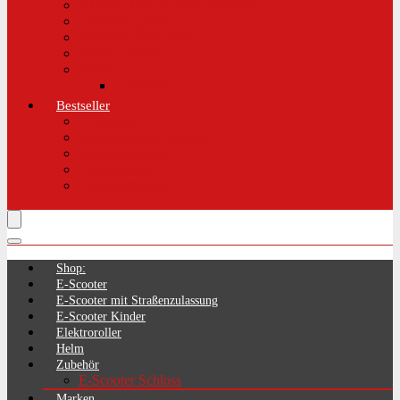
Aktuelle Gesetzeslage E-Scooter
LimePass getestet
Was sind E-Scooter?
Reifen / Räder
Recht
Zulassung
Bestseller
E-Scooter
Handschellenschlösser
Handyhalterung
Lenkertasche
Transporttasche
Shop:
E-Scooter
E-Scooter mit Straßenzulassung
E-Scooter Kinder
Elektroroller
Helm
Zubehör
E-Scooter Schloss
Marken