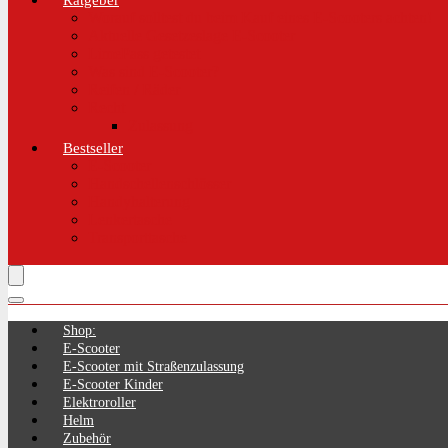
Ratgeber
Worauf solltest du beim Kauf eines E-Scooters achten!
Aktuelle Gesetzeslage E-Scooter
LimePass getestet
Was sind E-Scooter?
Reifen / Räder
Recht
Zulassung
Bestseller
E-Scooter
Handschellenschlösser
Handyhalterung
Lenkertasche
Transporttasche
Shop:
E-Scooter
E-Scooter mit Straßenzulassung
E-Scooter Kinder
Elektroroller
Helm
Zubehör