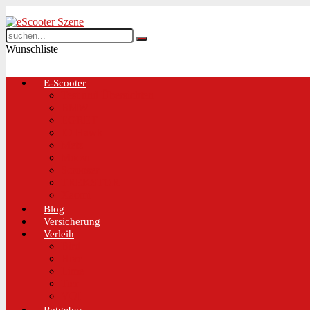
Wunschliste
E-Scooter
Test und Übersichten
BMW
EGRET
IO Hawk
Metz
Moovi
Scrooser
TREKSTOR
Xaomi
Blog
Versicherung
Verleih
Bird
Hive
Lime
Tier
VOI