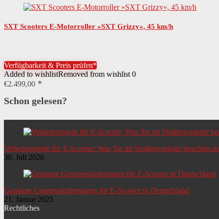
SXT Scooters E-Motorroller »SXT Grizzy«, 45 km/h
Verfügbarkeit & Preis prüfen*
Added to wishlist
Removed from wishlist
0
€
2.499,00
Schon gelesen?
Verkehrsregeln für E-Scooter: Was Sie im Straßenverkehr beachten 
30. Juli 2026
Geplante Gesetzesänderungen für E-Scooter in Deutschland
21. Januar 2025
Rechtliches