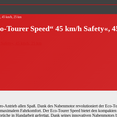
«, 45 km/h, 25 km
co-Tourer Speed“ 45 km/h Safety«, 
ro-Antrieb allen Spaß. Dank des Nabenmotor revolutioniert der Eco-T
maximalem Fahrkomfort. Der Eco-Tourer Speed bietet den kompakten Eins
üche in Handarbeit gefertigt. Dank seines innovativen Nabenmotors biet