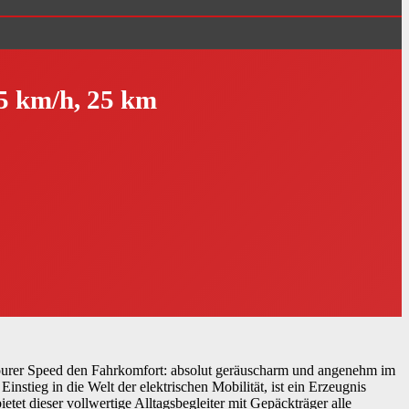
45 km/h, 25 km
ourer Speed den Fahrkomfort: absolut geräuscharm und angenehm im
tieg in die Welt der elektrischen Mobilität, ist ein Erzeugnis
et dieser vollwertige Alltagsbegleiter mit Gepäckträger alle