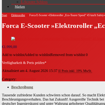
E-Scooter Schloss
Marken
Start
Elektroroller
Forca E-Scooter »Elektroroller „Eco-Tourer Speed“ 45 km/h Safety
Forca E-Scooter »Elektroroller „E
€
1.999,00
Add to wishlist
Added to wishlist
Removed from wishlist
0
Verfügbarkeit & Preis prüfen*
Aktualisiert am 4. August 2026 15:37
II Preis inkl. 19% MwSt.
Forca
Category:
Elektroroller
Beschreibung
Tausende zufriedene Kunden schwören schon darauf. So macht Elekt
Beschleunigungsverhalten. Das hat Zukunft! Ausgereifte Technik bei 
deutscher Ingenierskunst und unter Wahrung gehobener Qualtitätsanspr