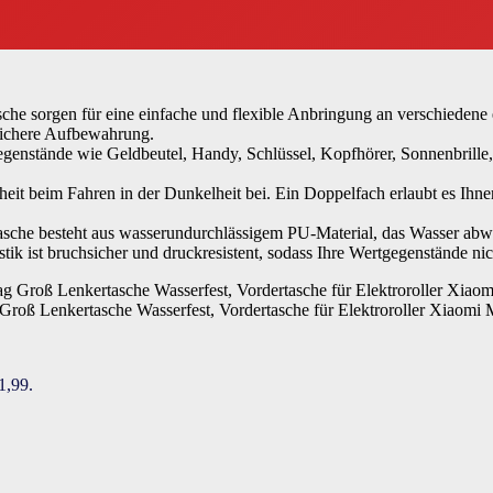
asche sorgen für eine einfache und flexible Anbringung an verschieden
sichere Aufbewahrung.
genstände wie Geldbeutel, Handy, Schlüssel, Kopfhörer, Sonnenbrille,
rheit beim Fahren in der Dunkelheit bei. Ein Doppelfach erlaubt es Ihn
Tasche besteht aus wasserundurchlässigem PU-Material, das Wasser abwei
ik ist bruchsicher und druckresistent, sodass Ihre Wertgegenstände ni
Groß Lenkertasche Wasserfest, Vordertasche für Elektroroller Xiaom
1,99.