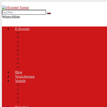
Wunschliste
E-Scooter
Test und Übersichten
BMW
EGRET
IO Hawk
Metz
Moovi
Scrooser
TREKSTOR
Xaomi
Blog
Versicherung
Verleih
Bird
Hive
Lime
Tier
VOI