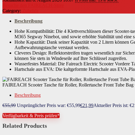
II Preis inkl. 19% MwSt.
Besuche den FAIREACH-Store
Produktabmessungen
‎12 x 11 x 25 cm, 210 Gramm
Category:
Zubehör
Beschreibung
Hohe Kompatibilität: Die 4 Klettverschlüssen dieser Scooter-t
M365 Segway Ninebot, und sowie erhöhte Stabilität und eine 
Hohe Kapazität: Dank seiner Kapazität von 2 Litern können Ge
Aufbewahrungstasche verstaut werden.
Cleveres Design: Reflektorstreifen tragen wesentlich zur Siche
können Sie stets in Windeseile auf Ihre Schlüssel zugreifen.
Wasserfestes Material: Die Faireach Electric Scooter Vordere 
Hartschale aus EVA: Die kaltgeformte Hartschale aus EVA-Plast
FAIREACH Scooter Tasche für Roller, Rollertasche Front Tube Bag 
Beschreibung
€
55,99
Ursprünglicher Preis war: €55,99
€
21,99
Aktueller Preis ist: €2
Verfügbarkeit & Preis prüfen*
Related Products