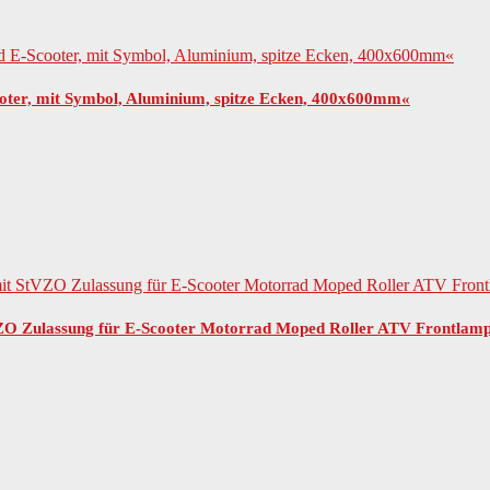
ooter, mit Symbol, Aluminium, spitze Ecken, 400x600mm«
O Zulassung für E-Scooter Motorrad Moped Roller ATV Frontlampe