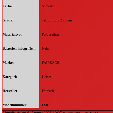
Farbe
‎Schwarz
Größe
‎120 x 105 x 250 mm
Materialtyp
‎Polyurethan
Batterien inbegriffen
‎Nein
Marke
‎FAIREACH
Kategorie
‎Unisex
Hersteller
‎Faireach
Modellnummer
‎ES8
Aktualisiert am 6. August 2026 10:07