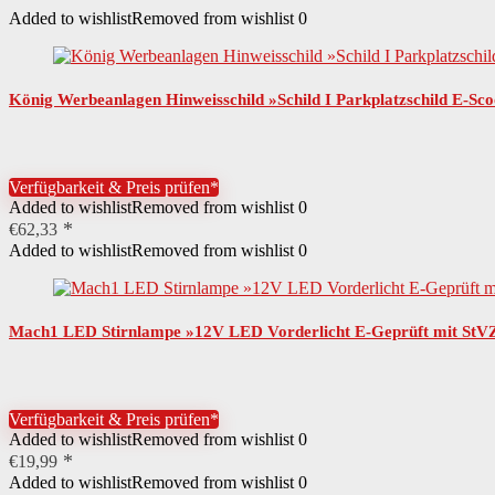
Added to wishlist
Removed from wishlist
0
König Werbeanlagen Hinweisschild »Schild I Parkplatzschild E-Sc
Verfügbarkeit & Preis prüfen*
Added to wishlist
Removed from wishlist
0
€
62,33
Added to wishlist
Removed from wishlist
0
Mach1 LED Stirnlampe »12V LED Vorderlicht E-Geprüft mit StVZ
Verfügbarkeit & Preis prüfen*
Added to wishlist
Removed from wishlist
0
€
19,99
Added to wishlist
Removed from wishlist
0