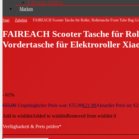
E-Scooter Schloss
Marken
Start
Zubehör
FAIREACH Scooter Tasche für Roller, Rollertasche Front Tube Bag Gr
FAIREACH Scooter Tasche für Rolle
Vordertasche für Elektroroller X
- 61%
€
55,99
Ursprünglicher Preis war: €55,99
€
21,99
Aktueller Preis ist: €2
Add to wishlist
Added to wishlist
Removed from wishlist
0
Verfügbarkeit & Preis prüfen*