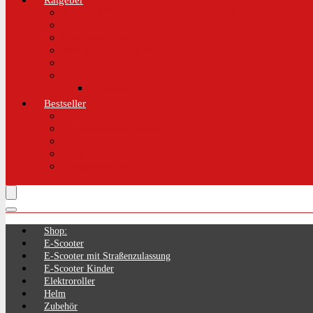
Ratgeber
Worauf solltest du beim Kauf eines E-Scooters achten!
Aktuelle Gesetzeslage E-Scooter
LimePass getestet
Was sind E-Scooter?
Reifen / Räder
Recht
Zulassung
Bestseller
E-Scooter
Handschellenschlösser
Handyhalterung
Lenkertasche
Transporttasche
Shop:
E-Scooter
E-Scooter mit Straßenzulassung
E-Scooter Kinder
Elektroroller
Helm
Zubehör