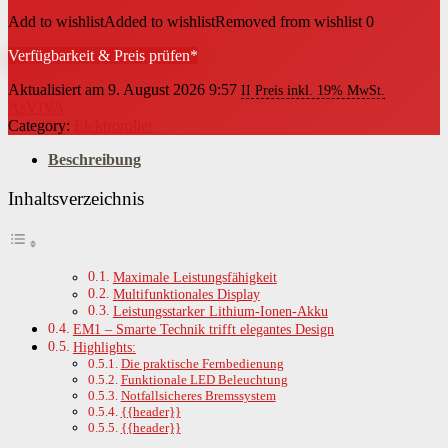
Add to wishlist
Added to wishlist
Removed from wishlist
0
Verfügbarkeit & Preis prüfen*
Aktualisiert am 9. August 2026 9:57
II Preis inkl. 19% MwSt.
AsVIVA
Category:
Elektroroller
Beschreibung
Inhaltsverzeichnis
Maximale Leistungsfähigkeit
Multifunktionales Display
Leistungsstarker Lithium-Ionen-Akku
EM1 – Smarte Technik trifft elegantes Design
Highlights:
Die praktische Fernbedienung
Funktionale LED Beleuchtung
Notfallsicheres Bremssystem
{{header}}
{{header}}