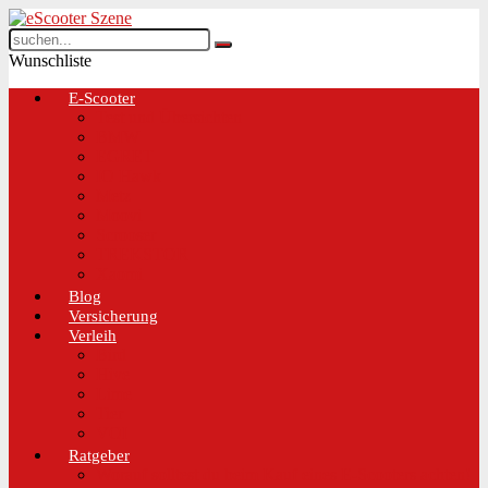
Wunschliste
E-Scooter
Test und Übersichten
BMW
EGRET
IO Hawk
Metz
Moovi
Scrooser
TREKSTOR
Xaomi
Blog
Versicherung
Verleih
Bird
Hive
Lime
Tier
VOI
Ratgeber
Worauf solltest du beim Kauf eines E-Scooters achten!