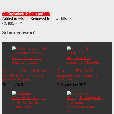
Verfügbarkeit & Preis prüfen*
Added to wishlist
Removed from wishlist
0
€
3.499,00
Schon gelesen?
Verkehrsregeln für E-Scooter:
Sharp und FIDLOCK
Was Sie im Straßenverkehr
kooperieren im Bereich E-
beachten müssen
Mobilität
30. Juli 2026
5. September 2025