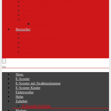
Aktuelle Gesetzeslage E-Scooter
LimePass getestet
Was sind E-Scooter?
Reifen / Räder
Recht
Zulassung
Bestseller
E-Scooter
Handschellenschlösser
Handyhalterung
Lenkertasche
Transporttasche
Shop:
E-Scooter
E-Scooter mit Straßenzulassung
E-Scooter Kinder
Elektroroller
Helm
Zubehör
E-Scooter Schloss
Marken