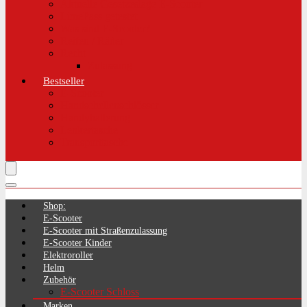
Aktuelle Gesetzeslage E-Scooter
LimePass getestet
Was sind E-Scooter?
Reifen / Räder
Recht
Zulassung
Bestseller
E-Scooter
Handschellenschlösser
Handyhalterung
Lenkertasche
Transporttasche
Shop:
E-Scooter
E-Scooter mit Straßenzulassung
E-Scooter Kinder
Elektroroller
Helm
Zubehör
E-Scooter Schloss
Marken