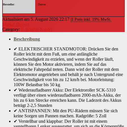
Hersteller
‎Denver
Sprache
‎Englisch, Englisch, Englisch, Englisch, Englisch
Aktualisiert am 5. August 2026 22:17
II Preis inkl. 19% MwSt.
Marke: Denver
Modellnummer
‎115111000150
Category:
E-Scooter Kinder
Produktabmessungen
‎36 x 73 x 83 cm, 4.7 Kilogramm
Beschreibung
✔ ELEKTRISCHER STANDMOTOR: Drücken Sie den
Roller leicht mit dem Fuß, um eine anfängliche
Geschwindigkeit zu erzielen, und wenn der Roller läuft,
können Sie den Motor aktivieren, indem Sie auf das
elektrische Fahrpedal treten. Dann wird der Roller mit dem
Elektromotor angetrieben und behält je nach Untergrund eine
Geschwindigkeit von bis zu 12 km/h bei. Motorleistung:
100W Belastbar bis 50 kg
✔ Wiederaufladbarer Akku: Der Elektroroller SCK-5310
verfügt über einen wiederaufladbaren 2000-mAh-Akku, der
bis zu 6 km Strecke erreichen kann. Die Ladezeit des Akkus
beträgt 2-2,5 Stunden
✔ ANTISPANNEN: Mit den PU-Rädern müssen Sie sich
keine Sorgen um Pannen machen. Radgröße: 5 Zoll
✔ Verstellbar und klappbar: Der Roller ist mit einem
verstellbaren Lenker ausgestattet, um sich an die Körpergröße