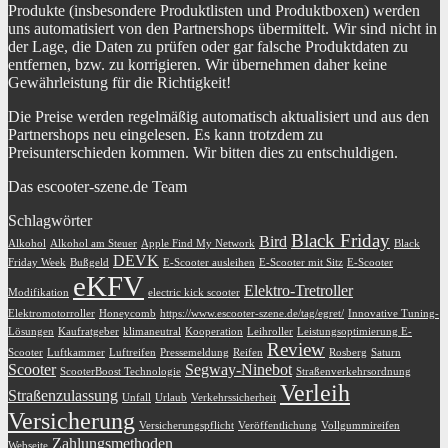
Produkte (insbesondere Produktlisten und Produktboxen) werden
uns automatisiert von den Partnershops übermittelt. Wir sind nicht in
der Lage, die Daten zu prüfen oder gar falsche Produktdaten zu
entfernen, bzw. zu korrigieren. Wir übernehmen daher keine
Gewährleistung für die Richtigkeit!
Die Preise werden regelmäßig automatisch aktualisiert und aus den
Partnershops neu eingelesen. Es kann trotzdem zu
Preisunterschieden kommen. Wir bitten dies zu entschuldigen.
Das escooter-szene.de Team
Schlagwörter
Black Friday
Bird
Alkohol
Alkohol am Steuer
Apple Find My Network
Black
DEVK
Friday Week
Bußgeld
E-Scooter ausleihen
E-Scooter mit Sitz
E-Scooter
eKFV
Elektro-Tretroller
Modifikation
electric kick scooter
Elektromotorroller
Honeycomb
https://www.escooter-szene.de/tag/egret/
Innovative Tuning-
Lösungen
Kaufratgeber
klimaneutral
Kooperation
Leihroller
Leistungsoptimierung E-
Review
Scooter
Luftkammer
Luftreifen
Pressemeldung
Reifen
Rosberg
Saturn
Scooter
Segway-Ninebot
ScooterBoost Technologie
Straßenverkehrsordnung
Verleih
Straßenzulassung
Unfall
Urlaub
Verkehrssicherheit
Versicherung
Versicherungspflicht
Veröffentlichung
Vollgummireifen
Zahlungsmethoden
Webseite