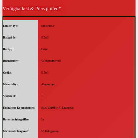
Verfügbarkeit & Preis prüfen*
Lenker-Typ
‎Einstellbar
Radgröße
‎5 Zoll
Radtyp
‎Feste
Bremsenart
‎Vorderradbremse
Größe
‎5 Zoll
Materialtyp
‎Aluminium
Stückzahl
‎1
Enthaltene Komponenten
‎SCK-5310PINK, Ladegerät
Batterien inbegriffen
‎Ja
Maximale Tragkraft
‎50 Kilogramm