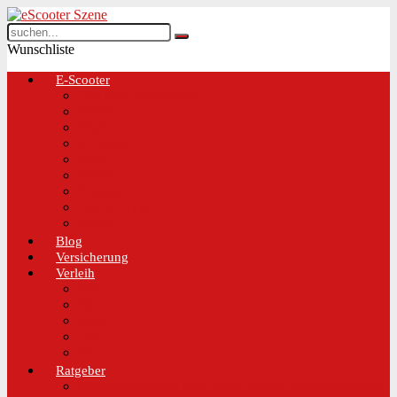
Wunschliste
E-Scooter
Test und Übersichten
BMW
EGRET
IO Hawk
Metz
Moovi
Scrooser
TREKSTOR
Xaomi
Blog
Versicherung
Verleih
Bird
Hive
Lime
Tier
VOI
Ratgeber
Worauf solltest du beim Kauf eines E-Scooters achten!