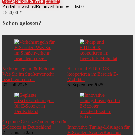
Verfügbarkeit & Preis prüfen*
Added to wishlist
Removed from wishlist
0
€
650,00
Schon gelesen?
Verkehrsregeln für E-Scooter:
Sharp und FIDLOCK
Was Sie im Straßenverkehr
kooperieren im Bereich E-
beachten müssen
Mobilität
30. Juli 2026
5. September 2025
Geplante Gesetzesänderungen für
E-Scooter in Deutschland
Innovative Tuning-Lösungen für
21. Januar 2025
E-Scooter: ScooterBoost im