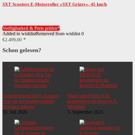
SXT Scooters E-Motorroller »SXT Grizzy«, 45 km/h
Verfügbarkeit & Preis prüfen*
Added to wishlist
Removed from wishlist
0
€
2.499,00
Schon gelesen?
Verkehrsregeln für E-Scooter:
Sharp und FIDLOCK
Was Sie im Straßenverkehr
kooperieren im Bereich E-
beachten müssen
Mobilität
30. Juli 2026
5. September 2025