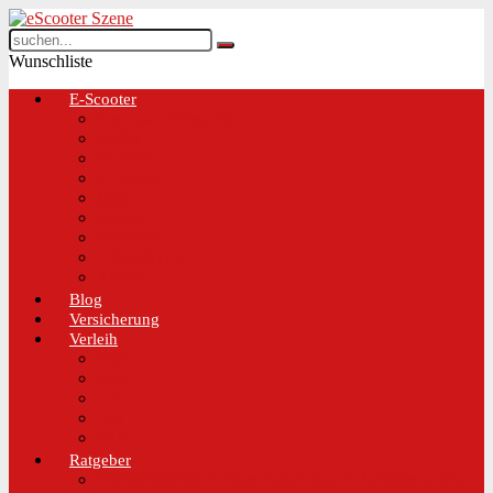
Wunschliste
E-Scooter
Test und Übersichten
BMW
EGRET
IO Hawk
Metz
Moovi
Scrooser
TREKSTOR
Xaomi
Blog
Versicherung
Verleih
Bird
Hive
Lime
Tier
VOI
Ratgeber
Worauf solltest du beim Kauf eines E-Scooters achten!