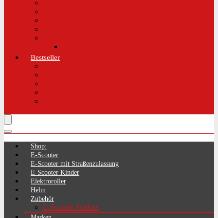
Aktuelle Gesetzeslage E-Scooter
LimePass getestet
Was sind E-Scooter?
Reifen / Räder
Recht
Zulassung
Bestseller
E-Scooter
Handschellenschlösser
Handyhalterung
Lenkertasche
Transporttasche
Shop:
E-Scooter
E-Scooter mit Straßenzulassung
E-Scooter Kinder
Elektroroller
Helm
Zubehör
E-Scooter Schloss
Marken