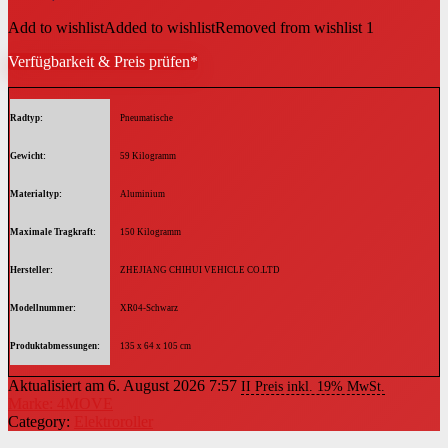
Add to wishlist
Added to wishlist
Removed from wishlist
1
Verfügbarkeit & Preis prüfen*
Radtyp
‎Pneumatische
Gewicht
‎59 Kilogramm
Materialtyp
‎Aluminium
Maximale Tragkraft
‎150 Kilogramm
Hersteller
‎ZHEJIANG CHIHUI VEHICLE CO.LTD
Modellnummer
‎XR04-Schwarz
Produktabmessungen
‎135 x 64 x 105 cm
Aktualisiert am 6. August 2026 7:57
II Preis inkl. 19% MwSt.
Marke: 4MOVE
Category:
Elektroroller