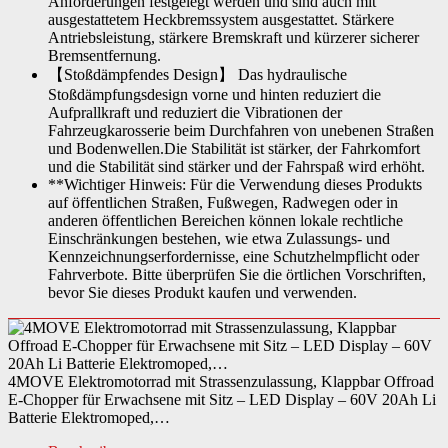
Anforderungen festgelegt werden und sind auch mit
ausgestattetem Heckbremssystem ausgestattet. Stärkere
Antriebsleistung, stärkere Bremskraft und kürzerer sicherer
Bremsentfernung.
【Stoßdämpfendes Design】 Das hydraulische
Stoßdämpfungsdesign vorne und hinten reduziert die
Aufprallkraft und reduziert die Vibrationen der
Fahrzeugkarosserie beim Durchfahren von unebenen Straßen
und Bodenwellen.Die Stabilität ist stärker, der Fahrkomfort
und die Stabilität sind stärker und der Fahrspaß wird erhöht.
**Wichtiger Hinweis: Für die Verwendung dieses Produkts
auf öffentlichen Straßen, Fußwegen, Radwegen oder in
anderen öffentlichen Bereichen können lokale rechtliche
Einschränkungen bestehen, wie etwa Zulassungs- und
Kennzeichnungserfordernisse, eine Schutzhelmpflicht oder
Fahrverbote. Bitte überprüfen Sie die örtlichen Vorschriften,
bevor Sie dieses Produkt kaufen und verwenden.
4MOVE Elektromotorrad mit Strassenzulassung, Klappbar Offroad
E-Chopper für Erwachsene mit Sitz – LED Display – 60V 20Ah Li
Batterie Elektromoped,…