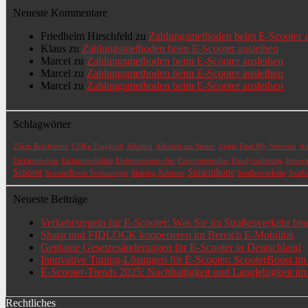
Neueste Kommentare
Friedhelm Hirschfeld
zu
Zahlungsmethoden beim E-Scooter a
Klaus
zu
Zahlungsmethoden beim E-Scooter ausleihen
Marcel
zu
Zahlungsmethoden beim E-Scooter ausleihen
Marcel
zu
Zahlungsmethoden beim E-Scooter ausleihen
Marcel
zu
Zahlungsmethoden beim E-Scooter ausleihen
Schlagwörter
25km Reichweite
120kg Tragkraft
Alkohol
Alkohol am Steuer
Apple Find My Network
Au
Elektromobile
Elektromobilität
Elektromotorroller
Elektrotretroller
Handyhalterung
Innova
Scooter
Smartphone
ScooterBoost Technologie
Sharing Anbieter
Straßenverkehr
Straß
Neueste Beiträge
Verkehrsregeln für E-Scooter: Was Sie im Straßenverkehr be
Sharp und FIDLOCK kooperieren im Bereich E-Mobilität
Geplante Gesetzesänderungen für E-Scooter in Deutschland
Innovative Tuning-Lösungen für E-Scooter: ScooterBoost im
E-Scooter-Trends 2025: Nachhaltigkeit und Langlebigkeit i
Rechtliches