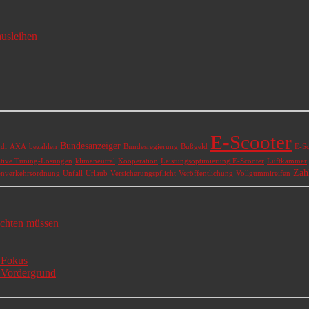
usleihen
E-Scooter
Bundesanzeiger
di
AXA
bezahlen
Bundesregierung
Bußgeld
E-Sc
tive Tuning-Lösungen
klimaneutral
Kooperation
Leistungsoptimierung E-Scooter
Luftkammer
Zah
enverkehrsordnung
Unfall
Urlaub
Versicherungspflicht
Veröffentlichung
Vollgummireifen
achten müssen
 Fokus
m Vordergrund