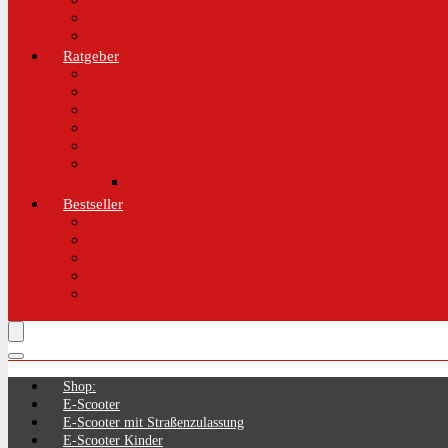
Tier
VOI
Ratgeber
Worauf solltest du beim Kauf eines E-Scooters achten!
Aktuelle Gesetzeslage E-Scooter
LimePass getestet
Was sind E-Scooter?
Reifen / Räder
Recht
Zulassung
Bestseller
E-Scooter
Handschellenschlösser
Handyhalterung
Lenkertasche
Transporttasche
Shop:
E-Scooter
E-Scooter mit Straßenzulassung
E-Scooter Kinder