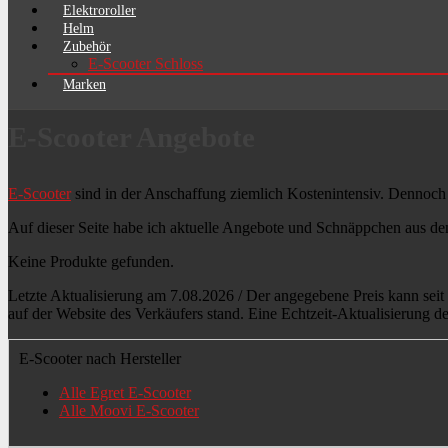
Elektroroller
Helm
Zubehör
E-Scooter Schloss
Marken
E-Scooter Angebote
E-Scooter
sind in der Anschaffung ziemlich Kostenintensiv. Dennoch
Auf dieser Seite habe ich aktuelle Angebote und Schnäppchen aus dem
Keine Produkte gefunden.
Letzte Aktualisierung am 7.08.2026 / Der angegebene Preis kann seit d
auf der Website des Verkäufers stand. Eine Echtzeit-Aktualisierung d
E-Scooter nach Hersteller
Alle Egret E-Scooter
Alle Moovi E-Scooter