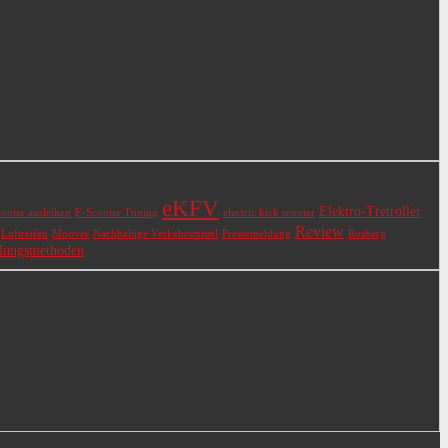
eKFV
Elektro-Tretroller
ooter ausleihen
E-Scooter Tuning
electric kick scooter
Review
Luftreifen
Moover
Nachhaltige Verkehrsmittel
Pressemeldung
Rosberg
lungsmethoden