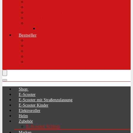
Aktuelle Gesetzeslage E-Scooter
LimePass getestet
Was sind E-Scooter?
Reifen / Räder
Recht
Zulassung
Bestseller
E-Scooter
Handschellenschlösser
Handyhalterung
Lenkertasche
Transporttasche
Shop:
E-Scooter
E-Scooter mit Straßenzulassung
E-Scooter Kinder
Elektroroller
Helm
Zubehör
E-Scooter Schloss
Marken