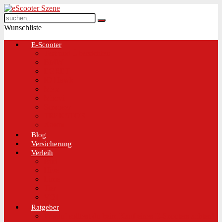
Wunschliste
E-Scooter
Test und Übersichten
BMW
EGRET
IO Hawk
Metz
Moovi
Scrooser
TREKSTOR
Xaomi
Blog
Versicherung
Verleih
Bird
Hive
Lime
Tier
VOI
Ratgeber
Worauf solltest du beim Kauf eines E-Scooters achten!