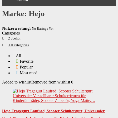
Marke: Hejo
Nutzerwertung:
No Ratings Yet!
Categories
Zubehör
All categories
All
Favorite
Popular
Most rated
Added to wishlist
Removed from wishlist
0
Hejo Tragegurt Laufrad, Scooter Schultergurt, Universaler