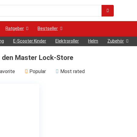
Ratgeber
Bestseller
ng
E-Scooter Kinder
Elektroroller
Helm
Zubehör
 den Master Lock-Store
avorite
Popular
Most rated