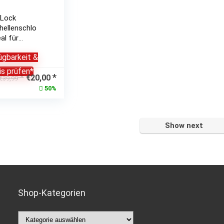
 Lock
hellenschlo
al für
 Roller,
ügbarkeit &
,
agen,
is prüfen*
Ursprünglicher
Aktueller
€
20,00
, High-
€
39,99
Preis
Preis
bs
50%
war:
ist:
chtet
€39,99
€20,00.
Show next
Shop-Kategorien