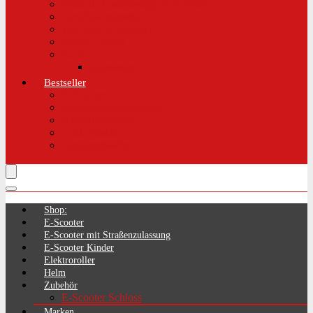
Aktuelle Gesetzeslage E-Scooter
LimePass getestet
Was sind E-Scooter?
Reifen / Räder
Recht
Zulassung
Bestseller
E-Scooter
Handschellenschlösser
Handyhalterung
Lenkertasche
Transporttasche
Shop:
E-Scooter
E-Scooter mit Straßenzulassung
E-Scooter Kinder
Elektroroller
Helm
Zubehör
E-Scooter Schloss
Marken