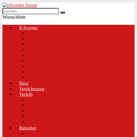
Wunschliste
E-Scooter
Test und Übersichten
BMW
EGRET
IO Hawk
Metz
Moovi
Scrooser
TREKSTOR
Xaomi
Blog
Versicherung
Verleih
Bird
Hive
Lime
Tier
VOI
Ratgeber
Worauf solltest du beim Kauf eines E-Scooters achten!