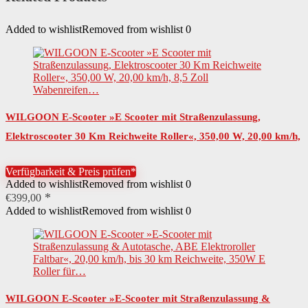
Batterie-Akku-Technologie
Lithium-Ionen (Li-Ion)
Added to wishlist
Removed from wishlist
0
Akkukapazität
7800 mAh
Anzahl Akkus
1 St.
Montagehinweise
Der Artikel wird vollständig montiert geliefert.
WILGOON E-Scooter »E Scooter mit Straßenzulassung,
Altersempfehlung
ab 14 Jahren
Elektroscooter 30 Km Reichweite Roller«, 350,00 W, 20,00 km/h,
Benutzergewicht maximal
100 kg
8,5 Zoll Wabenreifen…
Verfügbarkeit & Preis prüfen*
Nutzungsbereich
innerhalb StVZO
Added to wishlist
Removed from wishlist
0
€
399,00
Benötigte Fahrerlaubnis
keine
Added to wishlist
Removed from wishlist
0
Rechtliche Pflichten
Versicherungspflicht
Farbe
schwarz
Ständer
Mittelständer
WILGOON E-Scooter »E-Scooter mit Straßenzulassung &
Höchstgeschwindigkeit
20 km/h