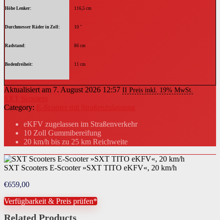
Höhe Lenker
116,5 cm
Durchmesser Räder in Zoll
10 "
Radstand
86 cm
Bodenfreiheit
11 cm
Gewicht Scooter
22 kg
Aktualisiert am 7. August 2026 12:57
II Preis inkl. 19% MwSt.
SXT Scooters
Gewicht Akku
2,3 kg
Category:
E-Scooter mit Straßenzulassung
Material Rahmen
AluminiumStahl
eKFV zugelassen im Straßenverkehr
10 Zoll Gummibereifung
Material Lenkergriff
Gummi
20 km/h bis zu 25 km Reichweite
Ausstattung
BeleuchtungFußständerKlingelSchutzbleche
SXT Scooters E-Scooter »SXT TITO eKFV«, 20 km/h
Material Räder
Gummi
€
659,00
Material Schutzbleche
Kunststoff
Verfügbarkeit & Preis prüfen*
Art Stromversorgung
Akku (fest eingebaut)
Related Products