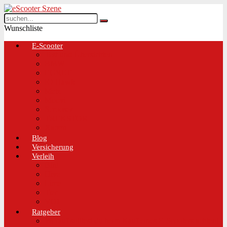
Wunschliste
E-Scooter
Test und Übersichten
BMW
EGRET
IO Hawk
Metz
Moovi
Scrooser
TREKSTOR
Xaomi
Blog
Versicherung
Verleih
Bird
Hive
Lime
Tier
VOI
Ratgeber
Worauf solltest du beim Kauf eines E-Scooters achten!