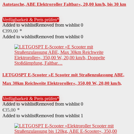
Autotasche, ABE Elektroroller Faltbar«, 20,00 km/h, bis 30 km
Federung
Stoßdämpfer vorne
Reichweite, 350W E Roller für…
Verfügbarkeit & Preis prüfen*
Leistung Motor
600 W
Added to wishlist
Removed from wishlist
0
€
399,00
Details Motor
bürstenloswartungsfrei
Added to wishlist
Removed from wishlist
0
Antriebsform
Nabenantrieb
Details Akku
Hochleistungszellenwartungsfrei
Reichweite Akku
25 km
LETGOSPT E-Scooter »E Scooter mit Straßenzulassung ABE,
Ladezeit Akku
3,5 Std.
Max 30km Reichweite Elektroroller«, 350,00 W, 20,00 km/h,
Typ Akku
Lithium-Ionen-Akku
Doppelte Stoßdämpfung, Faltbar…
Verfügbarkeit & Preis prüfen*
Leistung Akku
280,8 Wh
Added to wishlist
Removed from wishlist
0
€
35,00
Spannung Akku
36 V
Added to wishlist
Removed from wishlist
1
Art Räder
Reifen