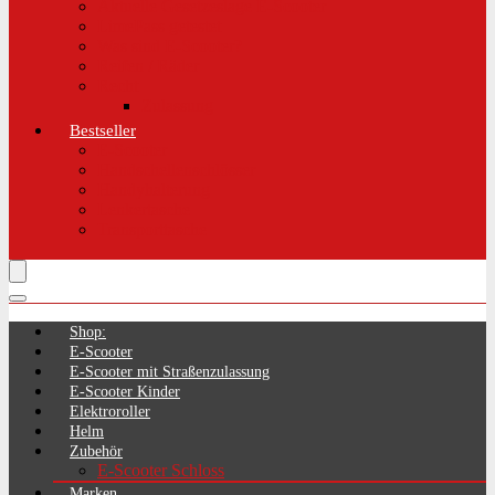
Aktuelle Gesetzeslage E-Scooter
LimePass getestet
Was sind E-Scooter?
Reifen / Räder
Recht
Zulassung
Bestseller
E-Scooter
Handschellenschlösser
Handyhalterung
Lenkertasche
Transporttasche
Shop:
E-Scooter
E-Scooter mit Straßenzulassung
E-Scooter Kinder
Elektroroller
Helm
Zubehör
E-Scooter Schloss
Marken