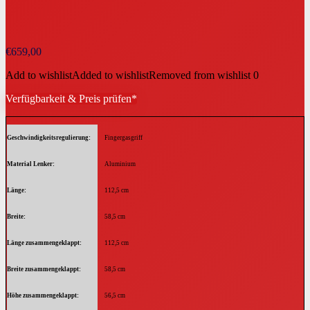
€
659,00
Add to wishlist
Added to wishlist
Removed from wishlist
0
Verfügbarkeit & Preis prüfen*
Geschwindigkeitsregulierung
Fingergasgriff
Material Lenker
Aluminium
Länge
112,5 cm
Breite
58,5 cm
Länge zusammengeklappt
112,5 cm
Breite zusammengeklappt
58,5 cm
Höhe zusammengeklappt
56,5 cm