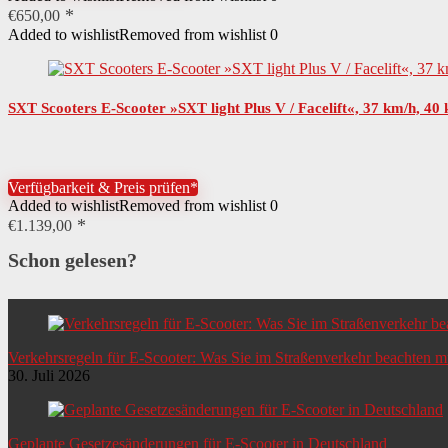
€
650,00
Added to wishlist
Removed from wishlist
0
SXT Scooters E-Scooter »SXT light Plus V / Facelift«, 37 km/h, 40
Verfügbarkeit & Preis prüfen*
Added to wishlist
Removed from wishlist
0
€
1.139,00
Schon gelesen?
Verkehrsregeln für E-Scooter: Was Sie im Straßenverkehr beachten 
30. Juli 2026
Geplante Gesetzesänderungen für E-Scooter in Deutschland