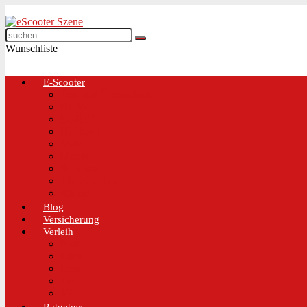
Wunschliste
E-Scooter
Test und Übersichten
BMW
EGRET
IO Hawk
Metz
Moovi
Scrooser
TREKSTOR
Xaomi
Blog
Versicherung
Verleih
Bird
Hive
Lime
Tier
VOI