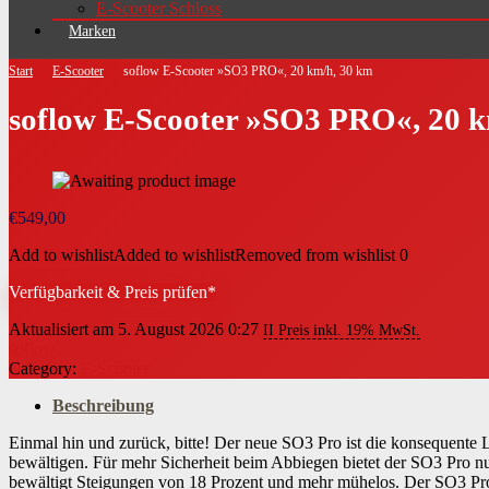
E-Scooter Schloss
Marken
Start
E-Scooter
soflow E-Scooter »SO3 PRO«, 20 km/h, 30 km
soflow E-Scooter »SO3 PRO«, 20 k
€
549,00
Add to wishlist
Added to wishlist
Removed from wishlist
0
Verfügbarkeit & Preis prüfen*
Aktualisiert am 5. August 2026 0:27
II Preis inkl. 19% MwSt.
soflow
Category:
E-Scooter
Beschreibung
Einmal hin und zurück, bitte! Der neue SO3 Pro ist die konsequente 
bewältigen. Für mehr Sicherheit beim Abbiegen bietet der SO3 Pro nu
bewältigt Steigungen von 18 Prozent und mehr mühelos. Der SO3 Pro