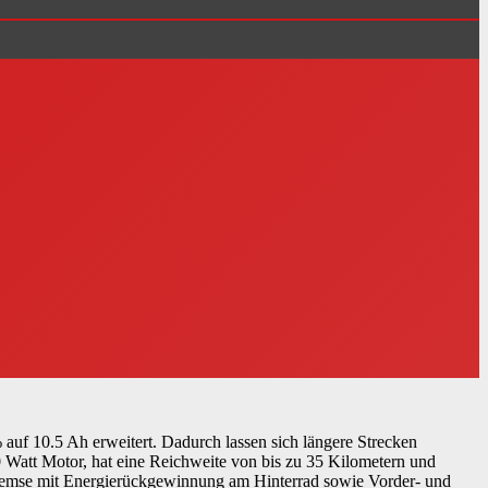
auf 10.5 Ah erweitert. Dadurch lassen sich längere Strecken
0 Watt Motor, hat eine Reichweite von bis zu 35 Kilometern und
bremse mit Energierückgewinnung am Hinterrad sowie Vorder- und