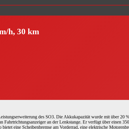
m/h, 30 km
Leistungserweiterung des SO3. Die Akkukapazität wurde mit über 20 % 
n Fahrtrichtungsanzeiger an der Lenkstange. Er verfügt über einen 35
 bietet eine Scheibenbremse am Vorderrad, eine elektrische Motoren