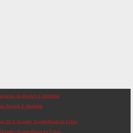
m Bereich E-Mobilität
-Scooter: ScooterBoost im Fokus