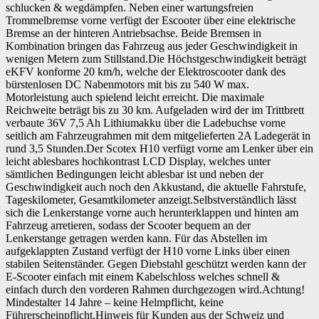
schlucken & wegdämpfen. Neben einer wartungsfreien
Trommelbremse vorne verfügt der Escooter über eine elektrische
Bremse an der hinteren Antriebsachse. Beide Bremsen in
Kombination bringen das Fahrzeug aus jeder Geschwindigkeit in
wenigen Metern zum Stillstand.Die Höchstgeschwindigkeit beträgt
eKFV konforme 20 km/h, welche der Elektroscooter dank des
bürstenlosen DC Nabenmotors mit bis zu 540 W max.
Motorleistung auch spielend leicht erreicht. Die maximale
Reichweite beträgt bis zu 30 km. Aufgeladen wird der im Trittbrett
verbaute 36V 7,5 Ah Lithiumakku über die Ladebuchse vorne
seitlich am Fahrzeugrahmen mit dem mitgelieferten 2A Ladegerät in
rund 3,5 Stunden.Der Scotex H10 verfügt vorne am Lenker über ein
leicht ablesbares hochkontrast LCD Display, welches unter
sämtlichen Bedingungen leicht ablesbar ist und neben der
Geschwindigkeit auch noch den Akkustand, die aktuelle Fahrstufe,
Tageskilometer, Gesamtkilometer anzeigt.Selbstverständlich lässt
sich die Lenkerstange vorne auch herunterklappen und hinten am
Fahrzeug arretieren, sodass der Scooter bequem an der
Lenkerstange getragen werden kann. Für das Abstellen im
aufgeklappten Zustand verfügt der H10 vorne Links über einen
stabilen Seitenständer. Gegen Diebstahl geschützt werden kann der
E-Scooter einfach mit einem Kabelschloss welches schnell &
einfach durch den vorderen Rahmen durchgezogen wird.Achtung!
Mindestalter 14 Jahre – keine Helmpflicht, keine
Führerscheinpflicht.Hinweis für Kunden aus der Schweiz und