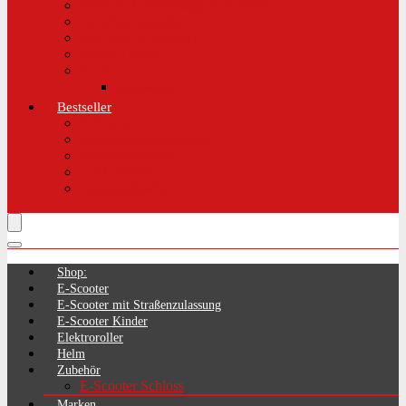
Aktuelle Gesetzeslage E-Scooter
LimePass getestet
Was sind E-Scooter?
Reifen / Räder
Recht
Zulassung
Bestseller
E-Scooter
Handschellenschlösser
Handyhalterung
Lenkertasche
Transporttasche
Shop:
E-Scooter
E-Scooter mit Straßenzulassung
E-Scooter Kinder
Elektroroller
Helm
Zubehör
E-Scooter Schloss
Marken