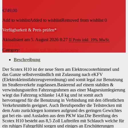
€
749,00
Add to wishlist
Added to wishlist
Removed from wishlist
0
Verfügbarkeit & Preis prüfen*
Aktualisiert am 5. August 2026 8:27
II Preis inkl. 19% MwSt.
SCOTEX
Category:
E-Scooter mit Straßenzulassung
Beschreibung
Der Scotex H10 ist der neue Stern am Elektroscooterhimmel und
das Ganze selbstverständlich mit Zulassung nach eKFV
(Elektrokleinstfahrzeugverordnung) und somit legal zur Benutzung
im Straßenverkehr zugelassen.Basierend auf einem stabilen &
verwindungssteifen Fahrzeugrahmen aus einer Magnesiumlegierung
wiegt das Fahrzeug schlanke 14,8 kg und ist somit auch
hervorragend für die Benutzung in Verbindung mit den öffentlichen
Verkehrsmitteln geeignet. Auch Berufspendler die Teilstrecken mit
dem Auto zurücklegen kommen aufgrund des geringen Gewichtes
gut bei ein- und Ausladen aus dem PKW klar.Die Bereifung des
Scotex H10 besteht aus 8,5 Zoll Luftreifen mit Schlauch welche für
ein ruhiges Fahrgefühl sorgen und einiges an Erschütterungen