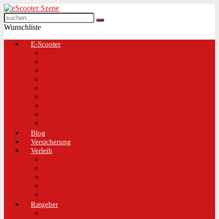
Wunschliste
E-Scooter
Test und Übersichten
BMW
EGRET
IO Hawk
Metz
Moovi
Scrooser
TREKSTOR
Xaomi
Blog
Versicherung
Verleih
Bird
Hive
Lime
Tier
VOI
Ratgeber
Worauf solltest du beim Kauf eines E-Scooters achten!