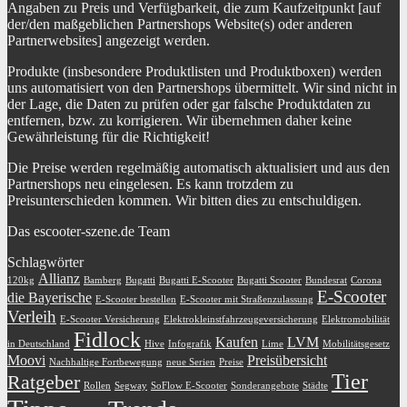
Angaben zu Preis und Verfügbarkeit, die zum Kaufzeitpunkt [auf
der/den maßgeblichen Partnershops Website(s) oder anderen
Partnerwebsites] angezeigt werden.
Produkte (insbesondere Produktlisten und Produktboxen) werden
uns automatisiert von den Partnershops übermittelt. Wir sind nicht in
der Lage, die Daten zu prüfen oder gar falsche Produktdaten zu
entfernen, bzw. zu korrigieren. Wir übernehmen daher keine
Gewährleistung für die Richtigkeit!
Die Preise werden regelmäßig automatisch aktualisiert und aus den
Partnershops neu eingelesen. Es kann trotzdem zu
Preisunterschieden kommen. Wir bitten dies zu entschuldigen.
Das escooter-szene.de Team
Schlagwörter
Allianz
120kg
Bamberg
Bugatti
Bugatti E-Scooter
Bugatti Scooter
Bundesrat
Corona
E-Scooter
die Bayerische
E-Scooter bestellen
E-Scooter mit Straßenzulassung
Verleih
E-Scooter Versicherung
Elektrokleinstfahrzeugeversicherung
Elektromobilität
Fidlock
Kaufen
LVM
in Deutschland
Hive
Infografik
Lime
Mobilitätsgesetz
Moovi
Preisübersicht
Nachhaltige Fortbewegung
neue Serien
Preise
Tier
Ratgeber
Rollen
Segway
SoFlow E-Scooter
Sonderangebote
Städte