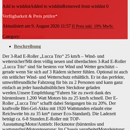
Add to wishlist
Added to wishlist
Removed from wishlist
0
Verfügbarkeit & Preis prüfen*
Aktualisiert am 9. August 2026 11:57
II Preis inkl. 19% MwSt.
Santa Tina
Category:
Elektroroller
Beschreibung
Der 3-Rad E-Roller „Lucca Trio“ 25 km/h – Wind- und
wettersicher!Mit dem völlig neuen und überdachten 3-Rad E-Roller
„Lucca Trio“ sind Sie bestens vor Wind und Wetter geschützt –
gerade wenn Sie sich auf 3 Rädern sicherer fühlen. Optional ist auch
ein seitlicher Wind- und Wetterschutz erhältlich. Er ist das perfekte,
umweltfreundliche Fahrzeug für bis zu 2 Personen und kann ganz
einfach an jeder haushaltsüblichen Steckdose geladen
werden.Unsere Empfehlung:“Fahren Sie zu zweit dank des
bürstenlosen 1.200 Watt Motors bis zu 25 km/h schnell. Der E-
Roller „Lucca Trio“ schafft dabei Steigungen bis zu 20%. Der
kraftvolle Blei-Gel-Akku mit 1920 Wattstunden erlaubt eine
Reichweite bis zu 35 km* (unser Eco-Standard). Die Ladezeit
beträgt ca. 6-8 Stunden.E-Roller mit TOP-
Ausstattung:Motor/Antrieb: Heckmotor (bürstenlos und
wartungsfrei)Motorsteuerung: Im Chassis verarbeitetMotorleistung: