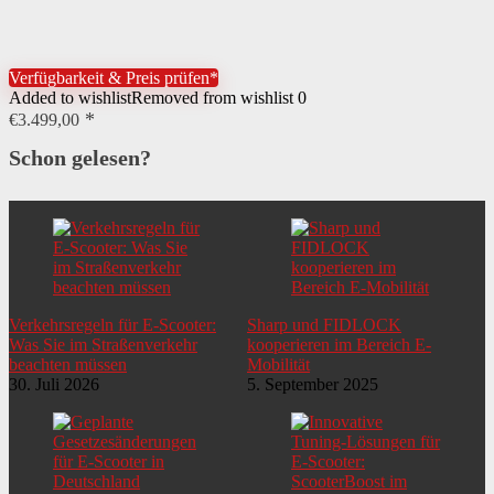
Verfügbarkeit & Preis prüfen*
Added to wishlist
Removed from wishlist
0
€
3.499,00
Schon gelesen?
Verkehrsregeln für E-Scooter:
Sharp und FIDLOCK
Was Sie im Straßenverkehr
kooperieren im Bereich E-
beachten müssen
Mobilität
30. Juli 2026
5. September 2025