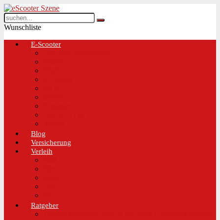
Wunschliste
E-Scooter
Test und Übersichten
BMW
EGRET
IO Hawk
Metz
Moovi
Scrooser
TREKSTOR
Xaomi
Blog
Versicherung
Verleih
Bird
Hive
Lime
Tier
VOI
Ratgeber
Worauf solltest du beim Kauf eines E-Scooters achten!