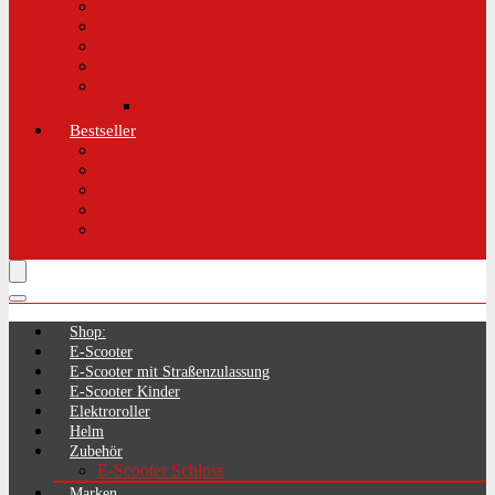
Aktuelle Gesetzeslage E-Scooter
LimePass getestet
Was sind E-Scooter?
Reifen / Räder
Recht
Zulassung
Bestseller
E-Scooter
Handschellenschlösser
Handyhalterung
Lenkertasche
Transporttasche
Shop:
E-Scooter
E-Scooter mit Straßenzulassung
E-Scooter Kinder
Elektroroller
Helm
Zubehör
E-Scooter Schloss
Marken