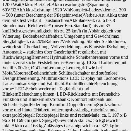
1200 WattAkku: Blei-Gel-Akku (wartungsfrei)Spannung:
60V/32AhAkku-Leistung: 1920 WhKomplett-Ladezyklen: ca. 300
– 500 (unter Beachtung der Pflegehinweise)Verbau-Art: Akku unter
dem Sitz fest verbaut – austauschbarAkkuladezeit: ca. 6 bis 8
Stundenmax. Reichweite* (unser Eco-Standard) bis zu: 35
kmHöchstgeschwindigkeit: bis zu 25 km/h (in Abhängigkeit von
Witterung, Bodenbeschaffenheit, Umgebung und Gewicht)max.
Steigfähigkeit: ca. 20%Rahmen/Verkleidung: Stabiler Stahlrahmen,
wetterfeste Überdachung, Vollverkleidung aus KunststoffSchaltung:
Automatik – stufenlos über Gasdrehgriff regulierbar, mit
RückwärtsgangBremsen: Hydraulische Scheibenbremsen vorne und
hinten, zusätzliche FeststellbremseBereifung: 10 Zoll Luftreifen mit
Ventil 3.00-10, Ø 41 cmLenkung: Lenkergriff wie bei
Mofa/MotorradBedieneinheit: Schlüsselschalter und stufenlose
Drehgriffbedienung, Multifunktions-LCD-Display mit Tachometer,
Ladestandsanzeige und Fahrtlicht-KontrollleuchteBeleuchtung
vorne: LED-Scheinwerfer mit Tagfahrlicht und
BlinkernBeleuchtung hinten: LED-Rückleuchte mit Bremslicht-
Funktion und BlinkernSitz/Sitzbank: Komfort-Sitzbank und
SicherheitsgurtFederung: Komfort-DoppelfederungSpritzschutz:
vorne und hintenTrittbrett: witterungsbeständig, rutschfest und
extragroßSpiegel: Rückspiegel links und rechtsMaße: ca. L 197 x B
96 x H 169 cm (inkl. Spiegel)Gewicht Akku ca.: 56 kgGewicht
inkl. Akku ca.: 168 kgZulässiges Gesamtgewicht ca.: 322 kgIm
Lieferumfang enthalten: Fahrzeug, Akku, Ladegerät, Anbauteile wie