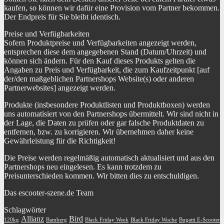
kaufen, so können wir dafür eine Provision vom Partner bekommen.
Der Endpreis für Sie bleibt identisch.
Preise und Verfügbarkeiten
Sofern Produktpreise und Verfügbarkeiten angezeigt werden,
entsprechen diese dem angegebenen Stand (Datum/Uhrzeit) und
können sich ändern. Für den Kauf dieses Produkts gelten die
Angaben zu Preis und Verfügbarkeit, die zum Kaufzeitpunkt [auf
der/den maßgeblichen Partnershops Website(s) oder anderen
Partnerwebsites] angezeigt werden.
Produkte (insbesondere Produktlisten und Produktboxen) werden
uns automatisiert von den Partnershops übermittelt. Wir sind nicht in
der Lage, die Daten zu prüfen oder gar falsche Produktdaten zu
entfernen, bzw. zu korrigieren. Wir übernehmen daher keine
Gewährleistung für die Richtigkeit!
Die Preise werden regelmäßig automatisch aktualisiert und aus den
Partnershops neu eingelesen. Es kann trotzdem zu
Preisunterschieden kommen. Wir bitten dies zu entschuldigen.
Das escooter-szene.de Team
Schlagwörter
Allianz
Bird
120kg
Bamberg
Black Friday Week
Black Friday Woche
Bugatti E-Scooter