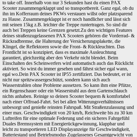
to take off. Innerhalb von nur 3 Sekunden hast du einen PAX
Scooter zusammengeklappt und so transportbereit. Ganz egal, ob du
ihn im Kofferraum deines PKWs verstauen willst oder platzsparend
zu Hause. Zusammengeklappt ist er noch handlicher und lässt sich
mit seinen 15kg z.B. leichter die Treppe runtertragen. So sind dir
auch bei Treppen keine Grenzen gesetzt.Zu den wichtigen Features
deines straßenzugelassenen PAX Scooters gehören die Vorderrad- &
Rückradbremse, die Halterung der Versicherungsplakette, die
Klingel, die Reflektoren sowie die Front- & Rückleuchten. Das
Frontlicht ist so konzipiert, dass es maximale Ausleuchtung
garantiert, gleichzeitig aber den Verkehr nicht blendet. Beim
Einschalten des Scheinwerfers wird automatisch auch das Rücklicht
aktiviert. So wirst du immer gesehen und fährst sicher egal wann,
egal wo.Dein PAX Scooter ist IP55 zertifiziert. Das bedeutet, er ist
nicht nur spritzwassergeschützt, sondern kann sich auch
Wasserstrahlen ohne Probleme aussetzen. So kann ihm eine Pfütze,
ein Regenschauer oder ein Wasserstrahl aus dem Gartenschlauch
nichts anhaben. Reinige so deinen Scooter bequem & komfortabel
nach einer Offroad-Fahrt. Sei bei allen Witterungsverhältnissen
unbesorgt und genieße reinsten Fahrspaß. Mit Straßenzulassung und
einer max. Geschwindigkeit von 20 km/h, Reichweite bis zu 30 km
Luftreifen für eine optimale Federung und ein sicheres Fahrgefühl
Duales Bremssystem mit Energierückgewinnung, klappbar und
leicht zu transportieren LED Displayanzeige für Geschwindigkeit,
Batteriestand und Betriebsmodus Zugelassenes Gesamtgewicht von