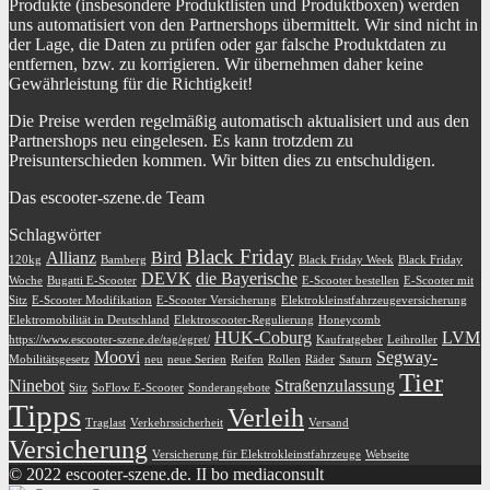
Produkte (insbesondere Produktlisten und Produktboxen) werden
uns automatisiert von den Partnershops übermittelt. Wir sind nicht in
der Lage, die Daten zu prüfen oder gar falsche Produktdaten zu
entfernen, bzw. zu korrigieren. Wir übernehmen daher keine
Gewährleistung für die Richtigkeit!
Die Preise werden regelmäßig automatisch aktualisiert und aus den
Partnershops neu eingelesen. Es kann trotzdem zu
Preisunterschieden kommen. Wir bitten dies zu entschuldigen.
Das escooter-szene.de Team
Schlagwörter
Black Friday
Allianz
Bird
120kg
Bamberg
Black Friday Week
Black Friday
DEVK
die Bayerische
Woche
Bugatti E-Scooter
E-Scooter bestellen
E-Scooter mit
Sitz
E-Scooter Modifikation
E-Scooter Versicherung
Elektrokleinstfahrzeugeversicherung
Elektromobilität in Deutschland
Elektroscooter-Regulierung
Honeycomb
HUK-Coburg
LVM
https://www.escooter-szene.de/tag/egret/
Kaufratgeber
Leihroller
Moovi
Segway-
Mobilitätsgesetz
neu
neue Serien
Reifen
Rollen
Räder
Saturn
Tier
Ninebot
Straßenzulassung
Sitz
SoFlow E-Scooter
Sonderangebote
Tipps
Verleih
Traglast
Verkehrssicherheit
Versand
Versicherung
Versicherung für Elektrokleinstfahrzeuge
Webseite
© 2022 escooter-szene.de. II bo mediaconsult