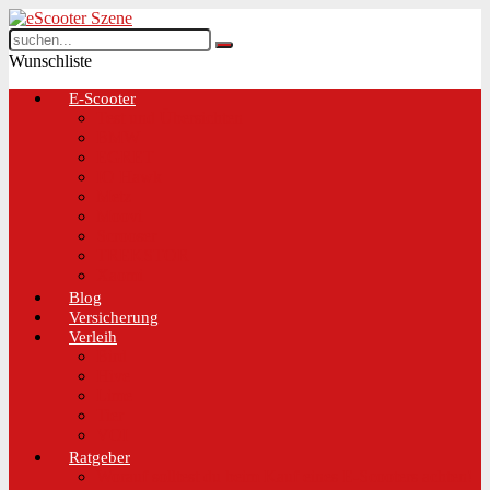
Wunschliste
E-Scooter
Test und Übersichten
BMW
EGRET
IO Hawk
Metz
Moovi
Scrooser
TREKSTOR
Xaomi
Blog
Versicherung
Verleih
Bird
Hive
Lime
Tier
VOI
Ratgeber
Worauf solltest du beim Kauf eines E-Scooters achten!