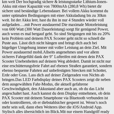
km weit Der hochgradig sichere & leistungsstarke Lithium-Ionen-
Akku mit einer Kapazität von 7800mAh (280,8 Wh) bietet dir
sichere und beständige Lebensdauer. Bei vollem Akku kommst du
unter optimalen Bedingungen mit einer Akkuladung bis zu 30km
weit. Ist der Akku leer, hast du ihn in nur 4 Stunden wieder voll
aufgeladen….mit Power ausdauernd Die maximale Motorleistung
von 600 Watt (300 Watt Dauerleistung) sorgt für genügend Power,
auch wenn es mal bergauf geht. So sind Steigungen mit bis zu 20%
kein Problem und deinem PAX Scooter geht nicht so schnell die
Puste aus. Lässt dich nicht hängen und bringt dich auch bei
hügeliger Umgebung immer mit voller Leistung an dein Ziel. Mit
Power ausdauernd mobil.Allseits angenehmes und vor allem
sicheres Fahrgefühl dank der 9″ Luftreifen mit denen dein PAX
Scooter Unebenheiten auf deinem Weg abfedert. Damit ist nicht nur
eine erschütterungsfreie Fahrt auf ebenen Straßen garantiert, sondern
ebenso bequeme Fahrten auf unbefestigten Strecken mit Schotter,
Erde oder Gras. Lass dich auf deiner Zielgeraden von Nichts ab
bringen.Das LED Farbdisplay deines PAX Scooters zeigt dir neben
dem ausgewählten Fahr-Modus, die aktuell gefahrene
Geschwindigkeit, den Akkustand aber auch an, ob du das Licht
angeschaltet hast. Auch kannst du dem Display entnehmen, ob dein
PAX Scooter mit deinem Smartphone via Bluetooth verbunden ist
oder kontrollieren, ob er diebstahlsicher gesperrt ist. Wenn’s noch
mehr sein soll, dann eben Weiteres über die iOS/Android App.
Stylisch alles übersichtlich im Blick.Mit nur einem Handgriff ready