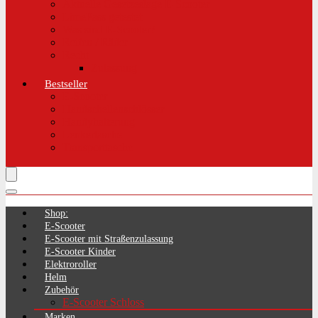
Aktuelle Gesetzeslage E-Scooter
LimePass getestet
Was sind E-Scooter?
Reifen / Räder
Recht
Zulassung
Bestseller
E-Scooter
Handschellenschlösser
Handyhalterung
Lenkertasche
Transporttasche
Shop:
E-Scooter
E-Scooter mit Straßenzulassung
E-Scooter Kinder
Elektroroller
Helm
Zubehör
E-Scooter Schloss
Marken