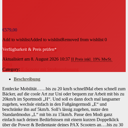
€
579,00
Add to wishlist
Added to wishlist
Removed from wishlist
0
Verfügbarkeit & Preis prüfen*
Aktualisiert am 8. August 2026 10:37
II Preis inkl. 19% MwSt.
Odys
Category:
E-Scooter mit Straßenzulassung
Beschreibung
Entdecke Mobilität……bis zu 20 km/h schnellMal eben schnell zum
Bäcker, auf die coole Art zur Uni oder bequem zur Arbeit mit bis zu
20km/h im Sportmodi „H“. Und soll es dann doch mal langsamer
zugehen, wechsle einfach in den Fußgängermodi „E“ und
beschränke ihn auf 5km/h. Soll’s lässig zugehen, nutze den
Standardmodus „L“ mit bis zu 15km/h. Passe den Modi ganz
einfach nach deinen Bedürfnissen mit einem kurzen Doppelklick
über die Power & Bedientaste deines PAX Scooters an….bis zu 30