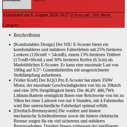
Modellnummer
‎KQi3 Pro
Produktabmessungen
‎50.8 x 22.86 x 106.68 cm, 20.3 Kilogramm
Aktualisiert am 6. August 2026 19:27
II Preis inkl. 19% MwSt.
Besuche den Niù-Store
Category:
E-Scooter
Beschreibung
[Komfortables Design] Der NIU E-Scooter bietet ein
komfortableres und stabileres Fahrerlebnis mit 25% breiteren
Lenkern (120cmH × 54cmB), einem 13% breiteren Trittbret
(17cmB×60cmL) und 30% breiteren Reifen (6.5cm) als
Marktüblichen E-Scooter. Er kann eine maximale Last von
100kg auf 9,5“- Gummiluftreifen mit ausgezeichneter
Stoßdämpfung aufnehmen.
[Voller Kraft] Der KQi3 Pro E-Scooter hat einen 350W
Motor, der maximale Geschwindigkeiten von bis zu 20km/h
und eine 20% Steigfähigkeit bietet. Die 46,8V 486,7Wh
Lithium-Batterie ermöglicht Ihnen eine Reichweite von bis zu
50km bei einer Ladezeit von nur 6 Stunden, mit 4 Fahrmodus
wird Ihre unterschiedliche Fahrbedarf optimal erfüllt.
[Dreifach-Bremssystem] Die vordere und hintere
mechanische Scheibenbremse sowie die hintere elektrische
Bremse sorgen für ein viel sichereres und stabileres
Bremsverhalten. Darüber hinaus verbessert das intelligente