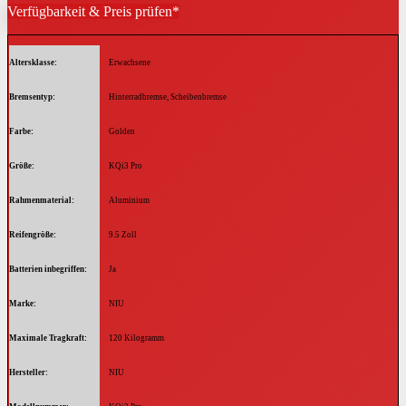
Verfügbarkeit & Preis prüfen*
Altersklasse
‎Erwachsene
Bremsentyp
‎Hinterradbremse, Scheibenbremse
Farbe
‎Golden
Größe
‎KQi3 Pro
Rahmenmaterial
‎Aluminium
Reifengröße
‎9.5 Zoll
Batterien inbegriffen
‎Ja
Marke
‎NIU
Maximale Tragkraft
‎120 Kilogramm
Hersteller
‎NIU