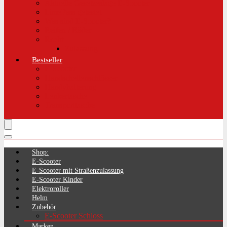
Aktuelle Gesetzeslage E-Scooter
LimePass getestet
Was sind E-Scooter?
Reifen / Räder
Recht
Zulassung
Bestseller
E-Scooter
Handschellenschlösser
Handyhalterung
Lenkertasche
Transporttasche
Shop:
E-Scooter
E-Scooter mit Straßenzulassung
E-Scooter Kinder
Elektroroller
Helm
Zubehör
E-Scooter Schloss
Marken