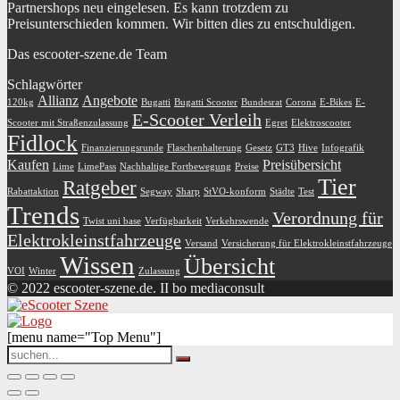
Partnershops neu eingelesen. Es kann trotzdem zu
Preisunterschieden kommen. Wir bitten dies zu entschuldigen.
Das escooter-szene.de Team
Schlagwörter
Allianz
Angebote
120kg
Bugatti
Bugatti Scooter
Bundesrat
Corona
E-Bikes
E-
E-Scooter Verleih
Scooter mit Straßenzulassung
Egret
Elektroscooter
Fidlock
Finanzierungsrunde
Flaschenhalterung
Gesetz
GT3
Hive
Infografik
Kaufen
Preisübersicht
Lime
LimePass
Nachhaltige Fortbewegung
Preise
Tier
Ratgeber
Rabattaktion
Segway
Sharp
StVO-konform
Städte
Test
Trends
Verordnung für
Twist uni base
Verfügbarkeit
Verkehrswende
Elektrokleinstfahrzeuge
Versand
Versicherung für Elektrokleinstfahrzeuge
Wissen
Übersicht
VOI
Winter
Zulassung
© 2022 escooter-szene.de. II bo mediaconsult
[menu name="Top Menu"]