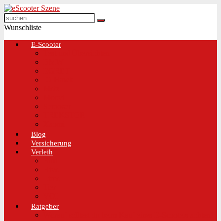
Wunschliste
E-Scooter
Test und Übersichten
BMW
EGRET
IO Hawk
Metz
Moovi
Scrooser
TREKSTOR
Xaomi
Blog
Versicherung
Verleih
Bird
Hive
Lime
Tier
VOI
Ratgeber
Worauf solltest du beim Kauf eines E-Scooters achten!