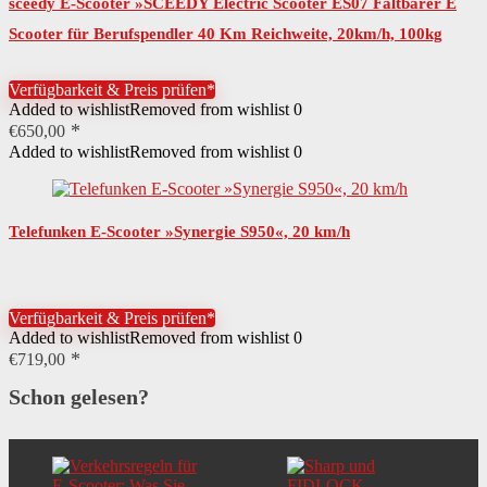
sceedy E-Scooter »SCEEDY Electric Scooter ES07 Faltbarer E
Scooter für Berufspendler 40 Km Reichweite, 20km/h, 100kg
Belastung, 10″ Luftreifen,…
Verfügbarkeit & Preis prüfen*
Added to wishlist
Removed from wishlist
0
€
650,00
Added to wishlist
Removed from wishlist
0
Telefunken E-Scooter »Synergie S950«, 20 km/h
Verfügbarkeit & Preis prüfen*
Added to wishlist
Removed from wishlist
0
€
719,00
Schon gelesen?