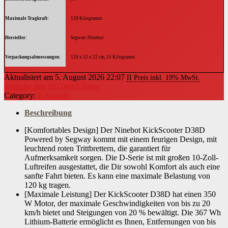
Maximale Tragkraft
‎120 Kilogramm
Hersteller
‎Segway-Ninebot
Verpackungsabmessungen
‎120 x 52 x 22 cm, 15 Kilogramm
Aktualisiert am 5. August 2026 22:07
II Preis inkl. 19% MwSt.
Besuche den SEGWAY-Store
Category:
E-Scooter
Beschreibung
[Komfortables Design] Der Ninebot KickScooter D38D
Powered by Segway kommt mit einem feurigen Design, mit
leuchtend roten Trittbrettern, die garantiert für
Aufmerksamkeit sorgen. Die D-Serie ist mit großen 10-Zoll-
Luftreifen ausgestattet, die Dir sowohl Komfort als auch eine
sanfte Fahrt bieten. Es kann eine maximale Belastung von
120 kg tragen.
[Maximale Leistung] Der KickScooter D38D hat einen 350
W Motor, der maximale Geschwindigkeiten von bis zu 20
km/h bietet und Steigungen von 20 % bewältigt. Die 367 Wh
Lithium-Batterie ermöglicht es Ihnen, Entfernungen von bis