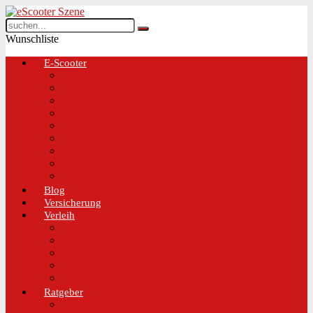
Wunschliste
E-Scooter
Test und Übersichten
BMW
EGRET
IO Hawk
Metz
Moovi
Scrooser
TREKSTOR
Xaomi
Blog
Versicherung
Verleih
Bird
Hive
Lime
Tier
VOI
Ratgeber
Worauf solltest du beim Kauf eines E-Scooters achten!