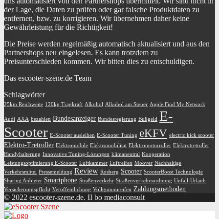
uns automatisiert von den Partnershops übermittelt. Wir sind nicht in
der Lage, die Daten zu prüfen oder gar falsche Produktdaten zu
entfernen, bzw. zu korrigieren. Wir übernehmen daher keine
Gewährleistung für die Richtigkeit!
Die Preise werden regelmäßig automatisch aktualisiert und aus den
Partnershops neu eingelesen. Es kann trotzdem zu
Preisunterschieden kommen. Wir bitten dies zu entschuldigen.
Das escooter-szene.de Team
Schlagwörter
25km Reichweite
120kg Tragkraft
Alkohol
Alkohol am Steuer
Apple Find My Network
E-
Bundesanzeiger
Audi
AXA
bezahlen
Bundesregierung
Bußgeld
Scooter
eKFV
E-Scooter ausleihen
E-Scooter Tuning
electric kick scooter
Elektro-Tretroller
Elektromobile
Elektromobilität
Elektromotorroller
Elektrotretroller
Handyhalterung
Innovative Tuning-Lösungen
klimaneutral
Kooperation
Leistungsoptimierung E-Scooter
Luftkammer
Luftreifen
Moover
Nachhaltige
Review
Scooter
Verkehrsmittel
Pressemeldung
Rosberg
ScooterBoost Technologie
Smartphone
Sharing Anbieter
Straßenverkehr
Straßenverkehrsordnung
Unfall
Urlaub
Zahlungsmethoden
Versicherungspflicht
Veröffentlichung
Vollgummireifen
© 2022 escooter-szene.de. II bo mediaconsult