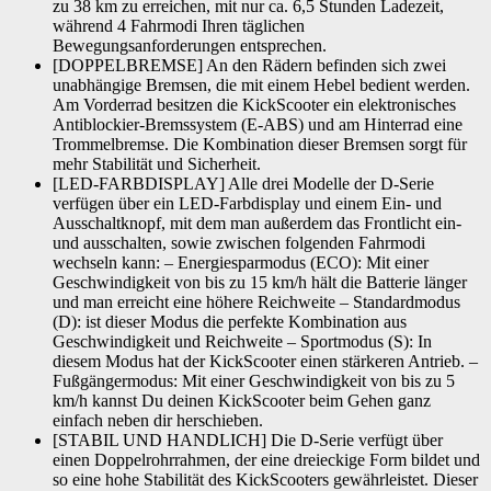
zu 38 km zu erreichen, mit nur ca. 6,5 Stunden Ladezeit,
während 4 Fahrmodi Ihren täglichen
Bewegungsanforderungen entsprechen.
[DOPPELBREMSE] An den Rädern befinden sich zwei
unabhängige Bremsen, die mit einem Hebel bedient werden.
Am Vorderrad besitzen die KickScooter ein elektronisches
Antiblockier-Bremssystem (E-ABS) und am Hinterrad eine
Trommelbremse. Die Kombination dieser Bremsen sorgt für
mehr Stabilität und Sicherheit.
[LED-FARBDISPLAY] Alle drei Modelle der D-Serie
verfügen über ein LED-Farbdisplay und einem Ein- und
Ausschaltknopf, mit dem man außerdem das Frontlicht ein-
und ausschalten, sowie zwischen folgenden Fahrmodi
wechseln kann: – Energiesparmodus (ECO): Mit einer
Geschwindigkeit von bis zu 15 km/h hält die Batterie länger
und man erreicht eine höhere Reichweite – Standardmodus
(D): ist dieser Modus die perfekte Kombination aus
Geschwindigkeit und Reichweite – Sportmodus (S): In
diesem Modus hat der KickScooter einen stärkeren Antrieb. –
Fußgängermodus: Mit einer Geschwindigkeit von bis zu 5
km/h kannst Du deinen KickScooter beim Gehen ganz
einfach neben dir herschieben.
[STABIL UND HANDLICH] Die D-Serie verfügt über
einen Doppelrohrrahmen, der eine dreieckige Form bildet und
so eine hohe Stabilität des KickScooters gewährleistet. Dieser