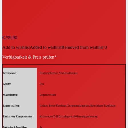
€
299,90
Add to wishlist
Added to wishlist
Removed from wishlist
0
Verfügbarkeit & Preis prüfen*
Bremsenart
‎Hinterradbremse, Vorderradbremse
Größe
‎Uni
Materialtyp
‎Legierter Stahl
Eigenschaften
‎Lichter, Breite Plattform, Zusammenklappbar, Rutschfeste Tragfläche
Enthaltene Komponenten
‎Kickscooter D38D, Ladegerät, Bedienungsanleitung
Batterien inbegriffen
‎Ja