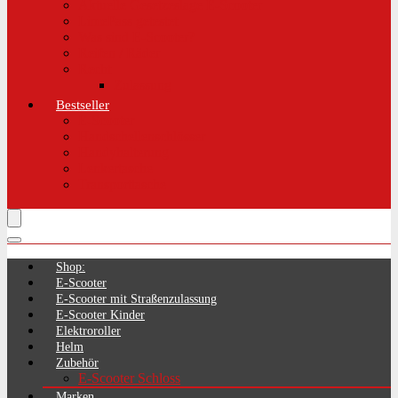
Aktuelle Gesetzeslage E-Scooter
LimePass getestet
Was sind E-Scooter?
Reifen / Räder
Recht
Zulassung
Bestseller
E-Scooter
Handschellenschlösser
Handyhalterung
Lenkertasche
Transporttasche
Shop:
E-Scooter
E-Scooter mit Straßenzulassung
E-Scooter Kinder
Elektroroller
Helm
Zubehör
E-Scooter Schloss
Marken