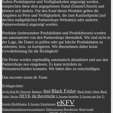
Sofern Produktpreise und Verfügbarkeiten angezeigt werden,
entsprechen diese dem angegebenen Stand (Datum/Uhrzeit) und
können sich ändern. Für den Kauf dieses Produkts gelten die
Angaben zu Preis und Verfügbarkeit, die zum Kaufzeitpunkt [auf
der/den maßgeblichen Partnershops Website(s) oder anderen
Partnerwebsites] angezeigt werden.
Produkte (insbesondere Produktlisten und Produktboxen) werden
uns automatisiert von den Partnershops übermittelt. Wir sind nicht in
der Lage, die Daten zu prüfen oder gar falsche Produktdaten zu
entfernen, bzw. zu korrigieren. Wir übernehmen daher keine
Gewährleistung für die Richtigkeit!
Die Preise werden regelmäßig automatisch aktualisiert und aus den
Partnershops neu eingelesen. Es kann trotzdem zu
Preisunterschieden kommen. Wir bitten dies zu entschuldigen.
Das escooter-szene.de Team
Schlagwörter
Black Friday
Bird
Apple Find My Network
Bamberg
Black Friday Week
Black
DEVK
die Bayerische
Friday Woche
E-Scooter bestellen
E-Scooter mit Sitz
E-
eKFV
Scooter Modifikation
E-Scooter Versicherung
Elektrokleinstfahrzeugeversicherung
Elektroscooter-Regulierung
Honeycomb