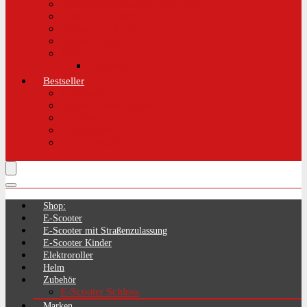
Aktuelle Gesetzeslage E-Scooter
LimePass getestet
Was sind E-Scooter?
Reifen / Räder
Recht
Zulassung
Bestseller
E-Scooter
Handschellenschlösser
Handyhalterung
Lenkertasche
Transporttasche
Shop:
E-Scooter
E-Scooter mit Straßenzulassung
E-Scooter Kinder
Elektroroller
Helm
Zubehör
E-Scooter Schloss
Marken