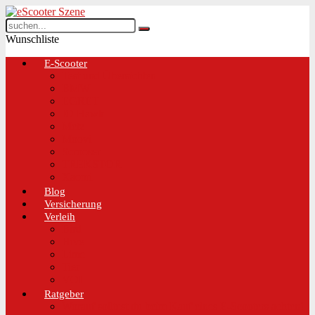
Wunschliste
E-Scooter
Test und Übersichten
BMW
EGRET
IO Hawk
Metz
Moovi
Scrooser
TREKSTOR
Xaomi
Blog
Versicherung
Verleih
Bird
Hive
Lime
Tier
VOI
Ratgeber
Worauf solltest du beim Kauf eines E-Scooters achten!