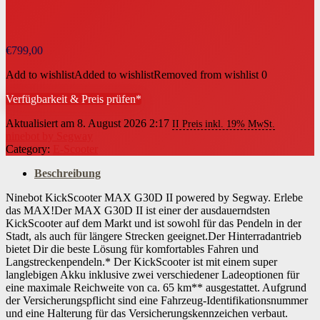
€
799,00
Add to wishlist
Added to wishlist
Removed from wishlist
0
Verfügbarkeit & Preis prüfen*
Aktualisiert am 8. August 2026 2:17
II Preis inkl. 19% MwSt.
ninebot by Segway
Category:
E-Scooter
Beschreibung
Ninebot KickScooter MAX G30D II powered by Segway. Erlebe
das MAX!Der MAX G30D II ist einer der ausdauerndsten
KickScooter auf dem Markt und ist sowohl für das Pendeln in der
Stadt, als auch für längere Strecken geeignet.Der Hinterradantrieb
bietet Dir die beste Lösung für komfortables Fahren und
Langstreckenpendeln.* Der KickScooter ist mit einem super
langlebigen Akku inklusive zwei verschiedener Ladeoptionen für
eine maximale Reichweite von ca. 65 km** ausgestattet. Aufgrund
der Versicherungspflicht sind eine Fahrzeug-Identifikationsnummer
und eine Halterung für das Versicherungskennzeichen verbaut.