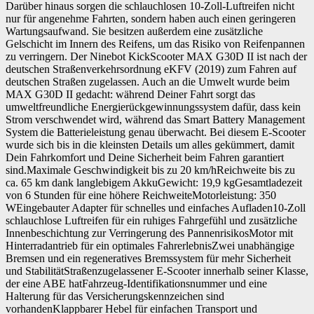
Darüber hinaus sorgen die schlauchlosen 10-Zoll-Luftreifen nicht
nur für angenehme Fahrten, sondern haben auch einen geringeren
Wartungsaufwand. Sie besitzen außerdem eine zusätzliche
Gelschicht im Innern des Reifens, um das Risiko von Reifenpannen
zu verringern. Der Ninebot KickScooter MAX G30D II ist nach der
deutschen Straßenverkehrsordnung eKFV (2019) zum Fahren auf
deutschen Straßen zugelassen. Auch an die Umwelt wurde beim
MAX G30D II gedacht: während Deiner Fahrt sorgt das
umweltfreundliche Energierückgewinnungssystem dafür, dass kein
Strom verschwendet wird, während das Smart Battery Management
System die Batterieleistung genau überwacht. Bei diesem E-Scooter
wurde sich bis in die kleinsten Details um alles gekümmert, damit
Dein Fahrkomfort und Deine Sicherheit beim Fahren garantiert
sind.Maximale Geschwindigkeit bis zu 20 km/hReichweite bis zu
ca. 65 km dank langlebigem AkkuGewicht: 19,9 kgGesamtladezeit
von 6 Stunden für eine höhere ReichweiteMotorleistung: 350
WEingebauter Adapter für schnelles und einfaches Aufladen10-Zoll
schlauchlose Luftreifen für ein ruhiges Fahrgefühl und zusätzliche
Innenbeschichtung zur Verringerung des PannenrisikosMotor mit
Hinterradantrieb für ein optimales FahrerlebnisZwei unabhängige
Bremsen und ein regeneratives Bremssystem für mehr Sicherheit
und StabilitätStraßenzugelassener E-Scooter innerhalb seiner Klasse,
der eine ABE hatFahrzeug-Identifikationsnummer und eine
Halterung für das Versicherungskennzeichen sind
vorhandenKlappbarer Hebel für einfachen Transport und