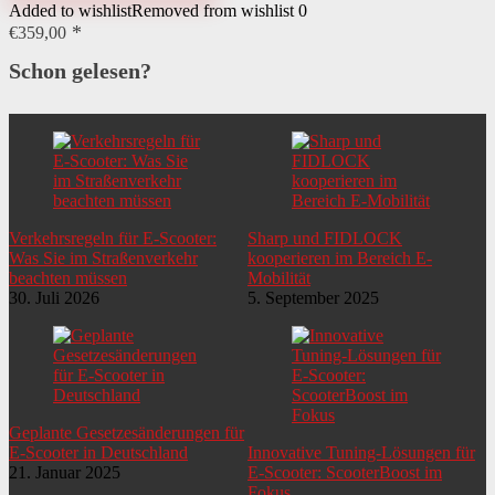
Added to wishlist
Removed from wishlist
0
€
359,00
Schon gelesen?
Verkehrsregeln für E-Scooter:
Sharp und FIDLOCK
Was Sie im Straßenverkehr
kooperieren im Bereich E-
beachten müssen
Mobilität
30. Juli 2026
5. September 2025
Geplante Gesetzesänderungen für
E-Scooter in Deutschland
Innovative Tuning-Lösungen für
21. Januar 2025
E-Scooter: ScooterBoost im
Fokus