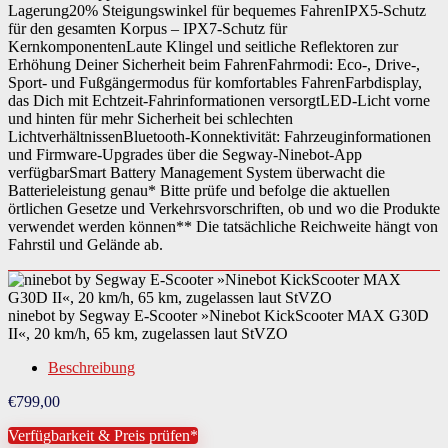
Lagerung20% Steigungswinkel für bequemes FahrenIPX5-Schutz
für den gesamten Korpus – IPX7-Schutz für
KernkomponentenLaute Klingel und seitliche Reflektoren zur
Erhöhung Deiner Sicherheit beim FahrenFahrmodi: Eco-, Drive-,
Sport- und Fußgängermodus für komfortables FahrenFarbdisplay,
das Dich mit Echtzeit-Fahrinformationen versorgtLED-Licht vorne
und hinten für mehr Sicherheit bei schlechten
LichtverhältnissenBluetooth-Konnektivität: Fahrzeuginformationen
und Firmware-Upgrades über die Segway-Ninebot-App
verfügbarSmart Battery Management System überwacht die
Batterieleistung genau* Bitte prüfe und befolge die aktuellen
örtlichen Gesetze und Verkehrsvorschriften, ob und wo die Produkte
verwendet werden können** Die tatsächliche Reichweite hängt von
Fahrstil und Gelände ab.
ninebot by Segway E-Scooter »Ninebot KickScooter MAX G30D
II«, 20 km/h, 65 km, zugelassen laut StVZO
Beschreibung
€
799,00
Verfügbarkeit & Preis prüfen*