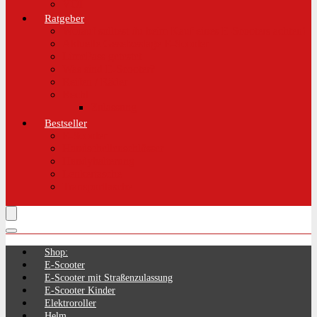
VOI
Ratgeber
Worauf solltest du beim Kauf eines E-Scooters achten!
Aktuelle Gesetzeslage E-Scooter
LimePass getestet
Was sind E-Scooter?
Reifen / Räder
Recht
Zulassung
Bestseller
E-Scooter
Handschellenschlösser
Handyhalterung
Lenkertasche
Transporttasche
Shop:
E-Scooter
E-Scooter mit Straßenzulassung
E-Scooter Kinder
Elektroroller
Helm