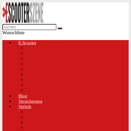
Wunschliste
E-Scooter
Test und Übersichten
BMW
EGRET
IO Hawk
Metz
Moovi
Scrooser
TREKSTOR
Xaomi
Blog
Versicherung
Verleih
Bird
Hive
Lime
Tier