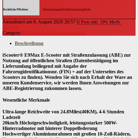
Rechtliche Pflichten
VersicherungspflichtKennzeichenpflicht
Aktualisiert am 8. August 2026 20:57
II Preis inkl. 19% MwSt.
iscooter
Category:
E-Scooter mit Straßenzulassung
Beschreibung
iScooter® E9Max E-Scooter mit Straßenzulassung (ABE) zur
Nutzung auf öffentlichen Straßen (Datenbestätigung im
Lieferumfang beiliegend mit Angabe der
Fahrzeugidentifikationsnr. (FIN) + auf der Unterseites des
Scooters zu finden). Wenden Sie sich nach Erhalt der Ware an
unseren Kundenservice, wir werden Ihnen Anweisungen zur
ABE-Registrierung zukommen lassen.
Wesentliche Merkmale
Ultra-lange Reichweite von 24.8Miles(40KM), 4-6 Stunden
Ladezeit
20km/h Höchstgeschwindigkeit, leistungsstarker 500W-
Hinterradmotor mit hinterer Doppelfederung
Hochwertiger Aluminiumrahmen mit großen 10-Zoll-Rädern,