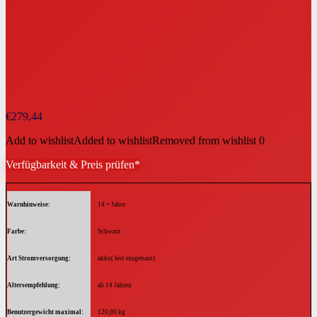
€
279,44
Add to wishlist
Added to wishlist
Removed from wishlist
0
Verfügbarkeit & Preis prüfen*
Warnhinweise
14 + Jahre
Farbe
Schwarz
Art Stromversorgung
akku( fest eingebaut)
Altersempfehlung
ab 14 Jahren
Benutzergewicht maximal
120,00 kg