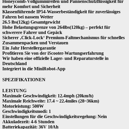
Honeycomb-Vollgummireifen und Pannenschutzflüssigkeit für
mehr Komfort und Sicherheit
Klassenführende IP54-Wasserbeständigkeit für zuverlässiges
Fahren bei nassem Wetter
26.5 lbs(12kg) Gesamtgewicht
Hohe Belastungsgrenze von 264lbs(120kg) – perfekt für
schwerere Fahrer und Gepäck
Sicherer ‚Click-Lock‘ Premium-Faltmechanismus für schnelles
Zusammenpacken und Verstauen
Ein Jahr Herstellergarantie
Profitieren Sie von der iScooter-Wartungserfahrung
Wir haben eine offizielle Lager- und Reparaturstelle in
Deutschland
Integriert in die MiniRobot-App
SPEZIFIKATIONEN
LEISTUNG
Maximale Geschwindigkeit: 12.4mph (20km/h)
Maximale Reichweite: 17.4 ~ 22.4miles (28~36km)
Motorleistung: 500W
Geschwindigkeitsmodi: 1
Einstellungen für die Geschwindigkeitsregelung: Nein
Akkuladezeit: 4-6 Stunden
Batteriekapazität: 36V 10Ah