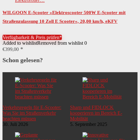
WILGOON E-Scooter »Elektroscooter 500W E-Scooter mit
Straßenzulassung 10 Zoll E Scooter«, 20,00 km/h, eKFV
Zulassung ABE Aluminium Elektroroller…
Verfügbarkeit & Preis prüfen*
Added to wishlist
Removed from wishlist
0
€
399,00
Schon gelesen?
Verkehrsregeln für E-Scooter:
Sharp und FIDLOCK
Was Sie im Straßenverkehr
kooperieren im Bereich E-
beachten müssen
Mobilität
30. Juli 2026
5. September 2025