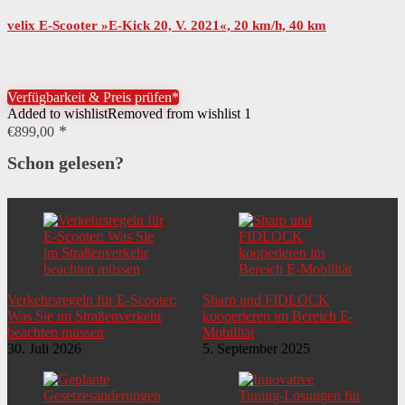
velix E-Scooter »E-Kick 20, V. 2021«, 20 km/h, 40 km
Verfügbarkeit & Preis prüfen*
Added to wishlist
Removed from wishlist
1
€
899,00
Schon gelesen?
Verkehrsregeln für E-Scooter:
Sharp und FIDLOCK
Was Sie im Straßenverkehr
kooperieren im Bereich E-
beachten müssen
Mobilität
30. Juli 2026
5. September 2025