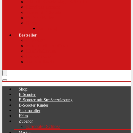
Aktuelle Gesetzeslage E-Scooter
LimePass getestet
Was sind E-Scooter?
Reifen / Räder
Recht
Zulassung
Bestseller
E-Scooter
Handschellenschlösser
Handyhalterung
Lenkertasche
Transporttasche
Shop:
E-Scooter
E-Scooter mit Straßenzulassung
E-Scooter Kinder
Elektroroller
Helm
Zubehör
E-Scooter Schloss
Marken