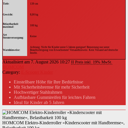
Tiefe
139 cm
Gewicht
8,00 kg
Belastbarkeit
100 kg
maximal
Art
Keine
Stromversorgung
Achtung: Nicht für Kinder unter 5 Jahren geeignet! Benutzung nur unter
Warnhinweise
Beaufsichtigung von Erwachsenen! Versandhinweis: Kein Versand auf deutsche
Inseln.
Aktualisiert am 7. August 2026 10:27
II Preis inkl. 19% MwSt.
Altersempfehlung
ab 5 Jahren
HOMCOM
Category:
E-Scooter Kinder
Nutzungsbereich
außerhalb der StVZO
Einstellbare Höhe für Ihre Bedürfnisse
Mit Sicherheitsbremse für mehr Sicherheit
Hochwertiger Stahlrahmen
Aufblasbare Gummireifen für leichtes Fahren
Ideal für Kinder ab 5 Jahren
HOMCOM Elektro-Kinderroller »Kinderscooter mit Handbremse«,
Belastbarkeit 100 kg