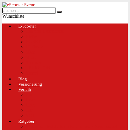
Wunschliste
E-Scooter
Test und Übersichten
BMW
EGRET
IO Hawk
Metz
Moovi
Scrooser
TREKSTOR
Xaomi
Blog
Versicherung
Verleih
Bird
Hive
Lime
Tier
VOI
Ratgeber
Worauf solltest du beim Kauf eines E-Scooters achten!