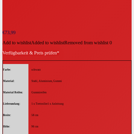
€
73,99
Add to wishlist
Added to wishlist
Removed from wishlist
0
Verfügbarkeit & Preis prüfen*
Farbe
schwarz
Material
Stahl, Aluminium, Gummi
Material Reifen
Gummireifen
Lieferumfang
1 x Trettroller1 x Anleitung
Breite
58 cm
Höhe
96 cm