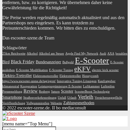
entfernen, bzw. zu korrigieren. Wir übernehmen daher keine
Gewährleistung für die Richtigkeit!
Die Preise werden regelmäßig automatisch aktualisiert und aus den
Partnershops neu eingelesen. Es kann trotzdem zu
Preisunterschieden kommen. Wir bitten dies zu entschuldigen.
Das escooter-szene.de Team
Schlagwörter
25km Reichweite
Alkohol
Alkohol am Steuer
Apple Find My Network
Audi
AXA
bezahlen
E-Scooter
Black Friday
Bird
Bundesanzeiger
Bußgeld
E-Scooter
eKFV
ausleihen
E-Scooter Modifikation
E-Scooter Tuning
electric kick scooter
Elektro-Tretroller
Elektromotorroller
Elektrotretroller
Honeycomb
https://www.escooter-szene.de/tag/egret/
Innovative Tuning-Lösungen
Kaufratgeber
klimaneutral
Kooperation
Leistungsoptimierung E-Scooter
Luftkammer
Luftreifen
Review
Scooter
Pressemeldung
Rosberg
Saturn
ScooterBoost Technologie
Verleih
Smartphone
Straßenverkehrsordnung
Unfall
Urlaub
Versicherungspflicht
Zahlungsmethoden
Veröffentlichung
Vollgummireifen
Webseite
© 2022 escooter-szene.de. II bo mediaconsult
[menu name="Top Menu"]