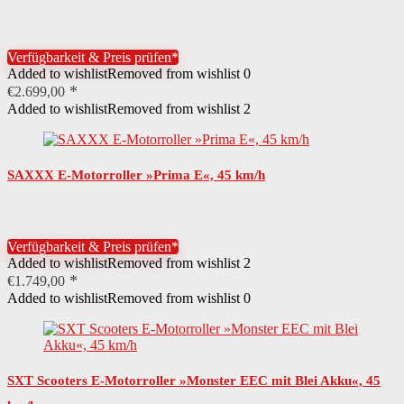
Benutzergewicht maximal
93 kg
Altersempfehlung
ab 16 Jahren
Verfügbarkeit & Preis prüfen*
Added to wishlist
Removed from wishlist
0
Anzahl Akkus
1 St.
€
2.699,00
Added to wishlist
Removed from wishlist
2
Material Lenker
Stahl
Akkukapazität
720000 mAh
SAXXX E-Motorroller »Prima E«, 45 km/h
Batterie-Akku-Technologie
Blei-Gel
Art Stromversorgung
Akku (wechselbar)
Verfügbarkeit & Preis prüfen*
Material Schutzbleche
Kunststoff
Added to wishlist
Removed from wishlist
2
€
1.749,00
Material Räder
Gummi
Added to wishlist
Removed from wishlist
0
Material Trittfläche
Holz
Material Lenkergriff
Kunststoff
SXT Scooters E-Motorroller »Monster EEC mit Blei Akku«, 45
Farbe
schwarz