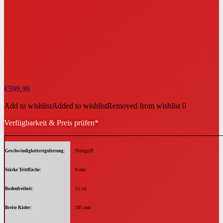
€
599,99
Add to wishlist
Added to wishlist
Removed from wishlist
0
Verfügbarkeit & Preis prüfen*
Geschwindigkeitsregulierung
Drehgriff
Stärke Trittfläche
8 mm
Bodenfreiheit
15 cm
Breite Räder
105 mm