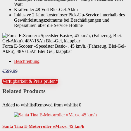
Watt
Breite
68 cm
Kraftvoller 48 Volt Blei-Gel-Akku
Inklusive 2 Jahre kostenloser Pick-Up-Service innerhalb des
Länge
134 cm
Gewährleistungszeitraums bei Beschädigungen und
Reparaturen über die Service-Hotline
Gewicht Scooter
37 kg
Material Rahmen
Stahl
Forca E-Scooter »Speedster Basic«, 45 km/h, (Fahrzeug, Blei-Gel-
Muster Trittfläche
Motiv
Akku), 48V/15Ah Blei-Gel, klappbar
Montagehinweise
Der Artikel ist fast vollständig vormontiert.
Beschreibung
€
599,99
Noch zu montieren
AkkuLenkerSattelSpiegelVorderlicht
Verfügbarkeit & Preis prüfen*
Diesem Artikel liegt eine EU-Betriebserlaubnis (sog. COC) bei. Mit dieser ka
Sonderregelung
Artikel bei einer frei wählbaren Versicherung zum Erhalt des benötigten
Versicherungskennzeichens registriert werden.
Related Products
Rechtliche Pflichten
HelmpflichtKennzeichenpflichtVersicherungspflicht
Added to wishlist
Removed from wishlist
0
Benötigte Fahrerlaubnis
AM
Nutzungsbereich
EU-Betriebserlaubnisinnerhalb der StVZO
Santa Tina E-Motorroller »Max«, 45 km/h