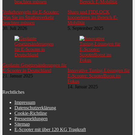
Ladezeit Akku
8,0 Std.
Verkehrsregeln für E-Scooter:
Sharp und FIDLOCK
Was Sie im Straßenverkehr
kooperieren im Bereich E-
Reichweite Akku
40 km
beachten müssen
Mobilität
30. Juli 2026
5. September 2025
Ladezyklen Akku
500
Details Akku
wartungsfrei
Antriebsform
Nabenantrieb
Details Motor
bürstenloswartungsfrei
Geplante Gesetzesänderungen für
E-Scooter in Deutschland
Innovative Tuning-Lösungen für
21. Januar 2025
E-Scooter: ScooterBoost im
Leistung Motor
1000 W
Fokus
14. Januar 2025
Beschaffenheit Trittfläche
rutschfest
Rechtliches
Typ Vorderbremse
Scheibenbremse
Impressum
Datenschutzerklärung
Länge Sattel
27 cm
Cookie-Richtline
Pressemeldungen
Art Leuchtmittel hinten
LED
Sitemap
E-Scooter mit über 120 KG Tragkraft
Breite Sattel
25 cm