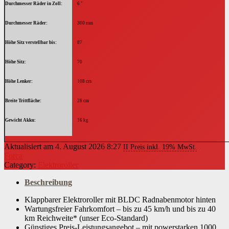
Durchmesser Räder in Zoll
6 "
Durchmesser Räder
300 mm
Höhe Sitz verstellbar bis
87
Höhe Sitz
70
Höhe Lenker
108 cm
Breite Trittfläche
28 cm
Gewicht Akku
16 kg
Länge Trittfläche
50 cm
Aktualisiert am 4. August 2026 8:27
II Preis inkl. 19% MwSt.
Forca
Höhe Trittfläche
30 cm
Category:
Elektroroller
Höhe zusammengeklappt
57 cm
Beschreibung
Breite zusammengeklappt
Klappbarer Elektroroller mit BLDC Radnabenmotor hinten
68 cm
Wartungsfreier Fahrkomfort – bis zu 45 km/h und bis zu 40
km Reichweite* (unser Eco-Standard)
Länge zusammengeklappt
128 cm
Günstiges Preis-Leistungsangebot – mit powerstarken 1000