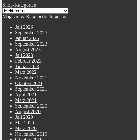
Shop-Kategorien
Eigenschaften Sattel
abnehmbarergonomisch geformthöhenverstellbarwetterbeständig
Magazin & Ratgeberbeiträge aus
Polsterung Sattel
Schaumstoff
Juli 2026
September 2025
Material Sattelbezug
Lederimitat
Januar 2025
September 2023
Ausstattung
BeleuchtungBremslichtGepäckträgerHupeSchutzblecheSpiegelTacho mit km
August 2023
Juli 2023
Ständer
Seitenständer
Februar 2023
Januar 2023
Reflektoren
seitlichhinten
März 2022
November 2021
Art Leuchtmittel vorne
LED
Oktober 2021
September 2021
Bauart Vorderbremse
mechanisch
April 2021
März 2021
Beleuchtung Scooter
Lenker
September 2020
August 2020
WEEE-Reg.-Nr. DE
Juli 2020
20422622
Mai 2020
März 2020
Fahrersitz vorhanden
Roller besitzt einen Fahrersitz
November 2019
Oktober 2019
Warnhinweise
Keine Warnhinweise erforderlich