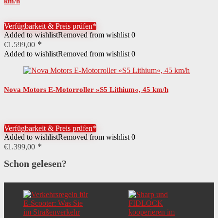
km/h
Sitzposition
aufrecht
Verfügbarkeit & Preis prüfen*
Höchstgeschwindigkeit
45 km/h
Added to wishlist
Removed from wishlist
0
€
1.599,00
Leistung Akku
720 Wh
Added to wishlist
Removed from wishlist
0
Details Federung
Zentralstoßdämpfer
Federung
Stoßdämpfer hintenStoßdämpfer vorne
Nova Motors E-Motorroller »S5 Lithium«, 45 km/h
Steigfähigkeit in Prozent
12 %
Besondere Merkmale
48V/15Ah Blei-Gel, klappbar
Verfügbarkeit & Preis prüfen*
Added to wishlist
Removed from wishlist
0
Anzahl Räder
2
€
1.399,00
Art Räder
Luftreifen
Schon gelesen?
Spannung Akku
48 V
Typ Akku
Blei-Gel-Akku
Eigenschaften
stufenlos höhenverstellbar