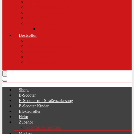
Aktuelle Gesetzeslage E-Scooter
LimePass getestet
Was sind E-Scooter?
Reifen / Räder
Recht
Zulassung
Bestseller
E-Scooter
Handschellenschlösser
Handyhalterung
Lenkertasche
Transporttasche
Shop:
E-Scooter
E-Scooter mit Straßenzulassung
E-Scooter Kinder
Elektroroller
Helm
Zubehör
E-Scooter Schloss
Marken