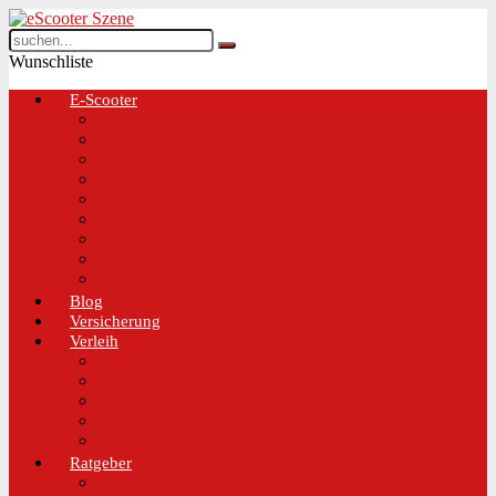
Wunschliste
E-Scooter
Test und Übersichten
BMW
EGRET
IO Hawk
Metz
Moovi
Scrooser
TREKSTOR
Xaomi
Blog
Versicherung
Verleih
Bird
Hive
Lime
Tier
VOI
Ratgeber
Worauf solltest du beim Kauf eines E-Scooters achten!