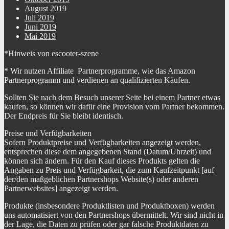
August 2019
Juli 2019
Akku-
Anzeige Cockpit
LadestandGeschwindigkeitGeschwindigkeitsstufeKilometerstandTageskilo
Juni 2019
Mai 2019
Details Handgriffe
rutschfest
*Hinweis von escooter-szene
Bauart Hinterbremse
mechanisch
* Wir nutzen Affiliate Partnerprogramme, wie das Amazon
Partnerprogramm und verdienen an qualifizierten Käufen.
Typ Hinterbremse
Scheibenbremse
Sollten Sie nach dem Besuch unserer Seite bei einem Partner etwas
Sprachen Bedienungs-
Deutsch (DE)
Aufbauanleitung
kaufen, so können wir dafür eine Provision vom Partner bekommen.
Der Endpreis für Sie bleibt identisch.
Preise und Verfügbarkeiten
Sofern Produktpreise und Verfügbarkeiten angezeigt werden,
entsprechen diese dem angegebenen Stand (Datum/Uhrzeit) und
können sich ändern. Für den Kauf dieses Produkts gelten die
Angaben zu Preis und Verfügbarkeit, die zum Kaufzeitpunkt [auf
der/den maßgeblichen Partnershops Website(s) oder anderen
Partnerwebsites] angezeigt werden.
Produkte (insbesondere Produktlisten und Produktboxen) werden
uns automatisiert von den Partnershops übermittelt. Wir sind nicht in
der Lage, die Daten zu prüfen oder gar falsche Produktdaten zu