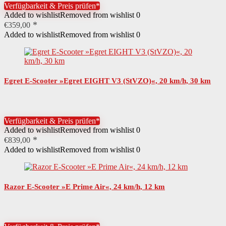
Rechtliche Pflichten
HelmpflichtVersicherungspflicht
Verfügbarkeit & Preis prüfen*
Added to wishlist
Removed from wishlist
0
Noch zu montieren
LenkerSattelSpiegel
€
359,00
Added to wishlist
Removed from wishlist
0
Material Sattelbezug
Lederimitat
Ständer
Seitenständer
Höchstgeschwindigkeit
45 km/h
Egret E-Scooter »Egret EIGHT V3 (StVZO)«, 20 km/h, 30 km
Steigfähigkeit in Prozent
25 %
Leistung Motor
1500 W
Verfügbarkeit & Preis prüfen*
Added to wishlist
Removed from wishlist
0
Details Motor
bürstenloswartungsfrei
€
839,00
Added to wishlist
Removed from wishlist
0
Starter
Elektrostarter
Antriebsform
Nabenantrieb
Razor E-Scooter »E Prime Air«, 24 km/h, 12 km
Details Akku
wartungsfrei
Ladezyklen Akku
1000