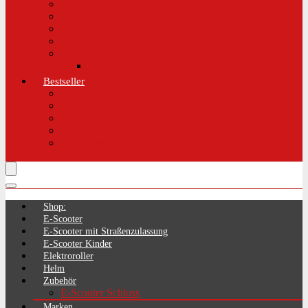
Aktuelle Gesetzeslage E-Scooter
LimePass getestet
Was sind E-Scooter?
Reifen / Räder
Recht
Zulassung
Bestseller
E-Scooter
Handschellenschlösser
Handyhalterung
Lenkertasche
Transporttasche
Shop:
E-Scooter
E-Scooter mit Straßenzulassung
E-Scooter Kinder
Elektroroller
Helm
Zubehör
E-Scooter Schloss
Marken