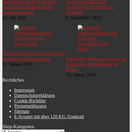
Verkehrsregeln für E-Scooter:
Sharp und FIDLOCK
Eigenschaften
höhenverstellbarnicht klappbar
Was Sie im Straßenverkehr
kooperieren im Bereich E-
beachten müssen
Mobilität
Typ Vorderbremse
Scheibenbremse
30. Juli 2026
5. September 2025
Bauart Vorderbremse
hydraulisch
Typ Hinterbremse
Scheibenbremse
Bauart Hinterbremse
hydraulisch
Geplante Gesetzesänderungen für
E-Scooter in Deutschland
Innovative Tuning-Lösungen für
Details Handgriffe
ergonomisch geformtgepolstertrutschfest
21. Januar 2025
E-Scooter: ScooterBoost im
Fokus
Anzeige Cockpit
Akku-LadestandGeschwindigkeitKilometerstand
14. Januar 2025
Rechtliches
Warnhinweise
Deutsch (DE)
Impressum
Datenschutzerklärung
Fahrersitz vorhanden
Roller besitzt einen Fahrersitz
Cookie-Richtline
Pressemeldungen
Beleuchtung Scooter
Lenker
Sitemap
E-Scooter mit über 120 KG Tragkraft
Art Leuchtmittel vorne
LED
Shop-Kategorien
Art Leuchtmittel hinten
LED