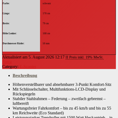
Farbe
schwarz
Länge
170 cm
Breite
79 cm
Höhe Lenker
108 cm
Durchmesser Räder
50 mm
Durchmesser Räder in Zoll
8 "
Aktualisiert am 5. August 2026 12:17
II Preis inkl. 19% MwSt.
Forca
Radstand
129 cm
Category:
E-Scooter
Gewicht Scooter
63 kg
Beschreibung
Gewicht Akku
Höhenverstellbarer und abnehmbarer 3-Punkt Komfort-Sitz
9,2 kg
Mit Schlüsselschalter, Multifunktions-LCD-Display und
Rückspiegeln
Material Lenker
Stahl
Stabiler Stahlrahmen – Federung – zweifach gebremst –
luftbereift
BeleuchtungBremslichtFußständerGepäckträgerHupeTacho mit km-
Ausstattung
ZählerTopcase
Wartungsfreier Fahrkomfort – bis zu 45 km/h und bis zu 55
km Reichweite (Eco Standard)
Material Lenkergriff
Gummi
Leistungsstarker Trendroller mit 1500 Watt Heckantrieb – in