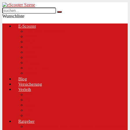
Wunschliste
E-Scooter
Test und Übersichten
BMW
EGRET
IO Hawk
Metz
Moovi
Scrooser
TREKSTOR
Xaomi
Blog
Versicherung
Verleih
Bird
Hive
Lime
Tier
VOI
Ratgeber
Worauf solltest du beim Kauf eines E-Scooters achten!