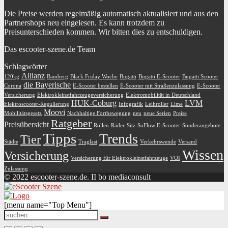
Die Preise werden regelmäßig automatisch aktualisiert und aus den
Partnershops neu eingelesen. Es kann trotzdem zu
Preisunterschieden kommen. Wir bitten dies zu entschuldigen.
Das escooter-szene.de Team
Schlagwörter
Allianz
120kg
Bamberg
Black Friday Woche
Bugatti
Bugatti E-Scooter
Bugatti Scooter
die Bayerische
Corona
E-Scooter bestellen
E-Scooter mit Straßenzulassung
E-Scooter
Versicherung
Elektrokleinstfahrzeugeversicherung
Elektromobilität in Deutschland
HUK-Coburg
LVM
Elektroscooter-Regulierung
Infografik
Leihroller
Lime
Moovi
Mobilitätsgesetz
Nachhaltige Fortbewegung
neu
neue Serien
Preise
Ratgeber
Preisübersicht
Rollen
Räder
Sitz
SoFlow E-Scooter
Sonderangebote
Tipps
Trends
Tier
Städte
Traglast
Verkehrswende
Versand
Wissen
Versicherung
Versicherung für Elektrokleinstfahrzeuge
VOI
Zulassung
© 2022 escooter-szene.de. II bo mediaconsult
[menu name="Top Menu"]