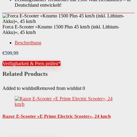
Deutschland entwickelt!
Material Trittfläche
Aluminium
Material Räder
Gummi
Forca E-Scooter »Knumo 1500 Plus 45 km/h (inkl. Lithium-
Akku)«, 45 km/h
Material Schutzbleche
Kunststoff
Beschreibung
Art Stromversorgung
Akku (wechselbar)
€
599,99
Batterie-Akku-Technologie
Lithium-Ionen (Li-Ion)
Verfügbarkeit & Preis prüfen*
Anzahl Akkus
1 St.
Related Products
Montagehinweise
Der Artikel ist fast vollständig vormontiert.
Added to wishlist
Removed from wishlist
0
Altersempfehlung
ab 16 Jahren
Benutzergewicht maximal
84 kg
Nutzungsbereich
EU-Betriebserlaubnisinnerhalb StVZO
Razor E-Scooter »E Prime Electric Scooter«, 24 km/h
Benötigte Fahrerlaubnis
AAMBT