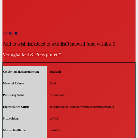
€
599,99
Add to wishlist
Added to wishlist
Removed from wishlist
0
Verfügbarkeit & Preis prüfen*
Geschwindigkeitsregulierung
Drehgriff
Material Rahmen
Stahl
Polsterung Sattel
Schaumstoff
Eigenschaften Sattel
abnehmbargepolsterthöhenverstellbarwetterbeständig
Sitzposition
aufrecht
Muster Trittfläche
unifarben