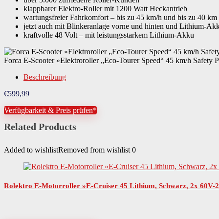
klappbarer Elektro-Roller mit 1200 Watt Heckantrieb
Material Rahmen
Stahl
wartungsfreier Fahrkomfort – bis zu 45 km/h und bis zu 40 km
jetzt auch mit Blinkeranlage vorne und hinten und Lithium-Ak
kraftvolle 48 Volt – mit leistungsstarkem Lithium-Akku
Material Trittfläche
Holz
Forca E-Scooter »Elektroroller „Eco-Tourer Speed“ 45 km/h Safety
Material Schutzbleche
Kunststoff
Beschreibung
€
599,99
Ständer
Seitenständer
Verfügbarkeit & Preis prüfen*
Related Products
Batterie-Akku-Technologie
Lithium-Ionen (Li-Ion)
Added to wishlist
Removed from wishlist
0
Akkukapazität
20000 mAh
Anzahl Akkus
1 St.
Rolektro E-Motorroller »E-Cruiser 45 Lithium, Schwarz, 2x 60V-
Anzahl Batterien
1 St.