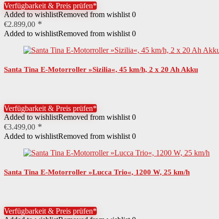
Verfügbarkeit & Preis prüfen*
Added to wishlist
Removed from wishlist
0
Montagehinweise
Der Artikel ist fast vollständig vormontier
€
2.899,00
Added to wishlist
Removed from wishlist
0
Altersempfehlung
ab 16 Jahren
Santa Tina E-Motorroller »Sizilia«, 45 km/h, 2 x 20 Ah Akku
Benutzergewicht maximal
150 kg
Nutzungsbereich
EU-Betriebserlaubnisinnerhalb StVZO
Verfügbarkeit & Preis prüfen*
Added to wishlist
Removed from wishlist
0
Benötigte Fahrerlaubnis
AM
€
3.499,00
Added to wishlist
Removed from wishlist
0
Rechtliche Pflichten
HelmpflichtKennzeichenpflichtVersicheru
Santa Tina E-Motorroller »Lucca Trio«, 1200 W, 25 km/h
Diesem Artikel liegt eine EU-Betriebserla
Sonderregelung
werden.
Verfügbarkeit & Preis prüfen*
Ausstattung
BeleuchtungBremslichtFußständerHupeSc