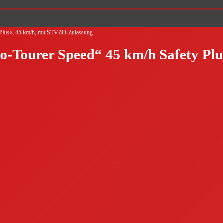
y Plus«, 45 km/h, mit STVZO-Zulassung
co-Tourer Speed“ 45 km/h Safety P