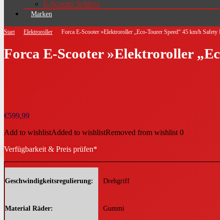
E-Scooter Schloss
Marken
Start
Elektroroller
Forca E-Scooter »Elektroroller „Eco-Tourer Speed“ 45 km/h Safet
Forca E-Scooter »Elektroroller „E
€
599,99
Add to wishlist
Added to wishlist
Removed from wishlist
0
Verfügbarkeit & Preis prüfen*
Geschwindigkeitsregulierung
Drehgriff
Material Räder
Gummi