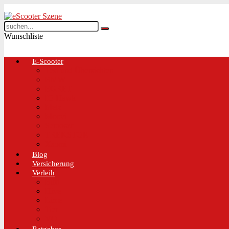
Wunschliste
E-Scooter
Test und Übersichten
BMW
EGRET
IO Hawk
Metz
Moovi
Scrooser
TREKSTOR
Xaomi
Blog
Versicherung
Verleih
Bird
Hive
Lime
Tier
VOI