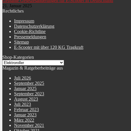
Geplante Gesetzesänderungen für E-Scooter in Deutschland
21. Januar 2025
Rechtliches
Ladezyklen Akku
1000
Impressum
Datenschutzerklärung
Reichweite Akku
40 km
Cookie-Richtline
Pressemeldungen
Sitemap
Ladezeit Akku
E-Scooter mit über 120 KG Tragkraft
8 Std.
Shop-Kategorien
Typ Akku
Lithium-Ionen-Akku
Magazin & Ratgeberbeiträge aus
Juli 2026
Leistung Akku
960 Wh
September 2025
Januar 2025
September 2023
Spannung Akku
48 V
August 2023
Juli 2023
Februar 2023
Anzahl Räder
2
Januar 2023
März 2022
November 2021
Art Leuchtmittel hinten
LED
Oktober 2021