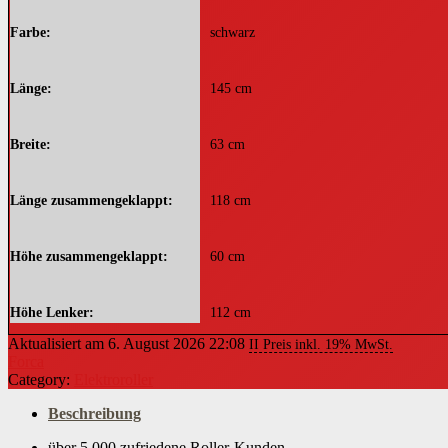
Farbe
schwarz
Länge
145 cm
Breite
63 cm
Länge zusammengeklappt
118 cm
Höhe zusammengeklappt
60 cm
Höhe Lenker
112 cm
Aktualisiert am 6. August 2026 22:08
II Preis inkl. 19% MwSt.
Forca
Durchmesser Räder
400 mm
Category:
Elektroroller
Beschreibung
Gewicht Scooter
56 kg
über 5.000 zufriedene Roller-Kunden