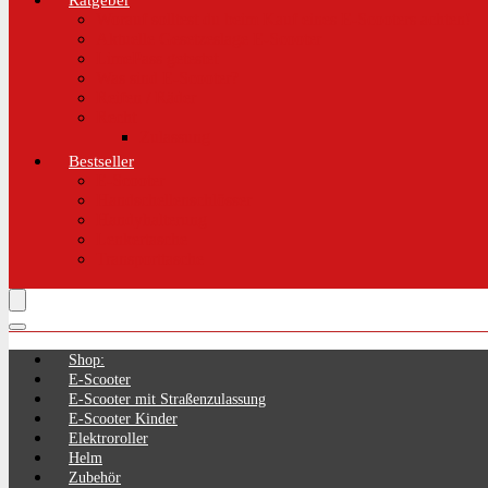
Ratgeber
Worauf solltest du beim Kauf eines E-Scooters achten!
Aktuelle Gesetzeslage E-Scooter
LimePass getestet
Was sind E-Scooter?
Reifen / Räder
Recht
Zulassung
Bestseller
E-Scooter
Handschellenschlösser
Handyhalterung
Lenkertasche
Transporttasche
Shop:
E-Scooter
E-Scooter mit Straßenzulassung
E-Scooter Kinder
Elektroroller
Helm
Zubehör