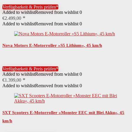
Verfügbarkeit & Preis prüfen*
Spannung Akku
60,00 V
Added to wishlist
Removed from wishlist
0
€
2.499,00
Leistung Akku in Volt
60,00 V
Added to wishlist
Removed from wishlist
0
Typ Akku
Lithium-Ionen-Akku
Reichweite Akku ECO-
50,00 km
Modus
Nova Motors E-Motorroller »S5 Lithium«, 45 km/h
Beschaffenheit Trittfläche
rutschfest
Reichweite Akku
35,00 km
Verfügbarkeit & Preis prüfen*
Added to wishlist
Removed from wishlist
0
Details Akku
wartungsfrei
€
1.399,00
Added to wishlist
Removed from wishlist
0
Leistung Akku in Ah
20,00 A·h
Starter
Elektrostart
Details Motor
wartungsfreibürstenlos
SXT Scooters E-Motorroller »Monster EEC mit Blei Akku«, 45
km/h
Leistung Motor
1500 W