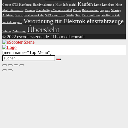
Kaufen
Gesetz
GT3
Hamburg
Handyhalterung
Hive
Infografik
Lime
LimePass
Metz
Mobilitätstrends
Moover
Nachhaltige Verkehrsmittel
Preise
Rabattaktion
Segway
Sharing
Anbieter
Sharp
Straßenverkehr
StVO-konform
Städte
Test
Twist uni base
Verfügbarkeit
Verordnung für Elektrokleinstfahrzeuge
Verkehrsregeln
Übersicht
Winter
Zulassung
© 2022 escooter-szene.de. II bo mediaconsult
[menu name="Top Menu"]