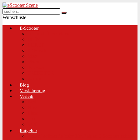
Wunschliste
E-Scooter
Test und Übersichten
BMW
EGRET
IO Hawk
Metz
Moovi
Scrooser
TREKSTOR
Xaomi
Blog
Versicherung
Verleih
Bird
Hive
Lime
Tier
VOI
Ratgeber
Worauf solltest du beim Kauf eines E-Scooters achten!