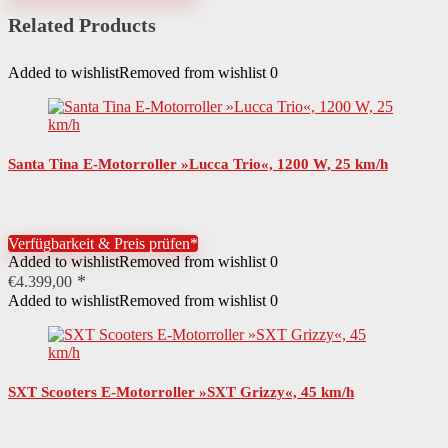
Related Products
Material Räder
Gummi
Material Trittfläche
Aluminium
Added to wishlist
Removed from wishlist
0
Material Lenkergriff
Gummi
Material Lenker
Stahl
Santa Tina E-Motorroller »Lucca Trio«, 1200 W, 25 km/h
Material Rahmen
Stahl
Eigenschaften Sattel
höhenverstellbargepolstertabnehmbarwetter beständig
Verfügbarkeit & Preis prüfen*
Material Sattelbezug
Lederimitat
Added to wishlist
Removed from wishlist
0
€
4.399,00
Höchstgeschwindigkeit
45 km/h
Added to wishlist
Removed from wishlist
0
Ladezeit Akku
8 Std.
Besondere Merkmale
Elektroroller – Zulassung – 45 km/h – bis 50 km – 60 V – 20 Ah
SXT Scooters E-Motorroller »SXT Grizzy«, 45 km/h
Anzahl Räder
2
Art Räder
Luftreifen