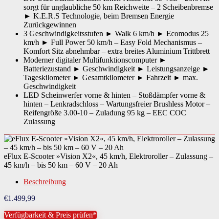
sorgt für unglaubliche 50 km Reichweite – 2 Scheibenbremse
Bodenfreiheit
22,00 cm
► K.E.R.S Technologie, beim Bremsen Energie
Zurückgewinnen
Polsterung Sattel
Schaumstoff
3 Geschwindigkeitsstufen ► Walk 6 km/h ► Ecomodus 25
km/h ► Full Power 50 km/h – Easy Fold Mechanismus –
Batterie-Akku-Technologie
Lithium-Ionen
Komfort Sitz abnehmbar – extra breites Aluminium Trittbrett
Moderner digitaler Multifunktionscomputer ►
Rechtliche Pflichten
HelmpflichtKennzeichenpflichtVersicherungspflichtZulassungspflicht
Batteriezustand ► Geschwindigkeit ► Leistungsanzeige ►
Tageskilometer ► Gesamtkilometer ► Fahrzeit ► max.
Benötigte Fahrerlaubnis
Klasse AM oder B, bzw. der alte Klasse 3
Geschwindigkeit
LED Scheinwerfer vorne & hinten – Stoßdämpfer vorne &
Nutzungsbereich
innerhalb der StVZO
hinten – Lenkradschloss – Wartungsfreier Brushless Motor –
Reifengröße 3.00-10 – Zuladung 95 kg – EEC COC
Benutzergewicht maximal
95,00 kg
Zulassung
Altersempfehlung
ab 16 Jahren
eFlux E-Scooter »Vision X2«, 45 km/h, Elektroroller – Zulassung –
Montagehinweise
Der Artikel ist fast Vollständig montiert
45 km/h – bis 50 km – 60 V – 20 Ah
Art Stromversorgung
Akku (wechselbar)
Beschreibung
Gewicht Scooter
47,60 kg
€
1.499,99
Material Schutzbleche
Carbon
Verfügbarkeit & Preis prüfen*