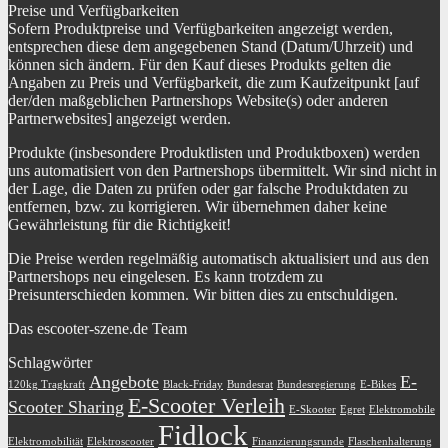
Preise und Verfügbarkeiten
Sofern Produktpreise und Verfügbarkeiten angezeigt werden,
entsprechen diese dem angegebenen Stand (Datum/Uhrzeit) und
können sich ändern. Für den Kauf dieses Produkts gelten die
Angaben zu Preis und Verfügbarkeit, die zum Kaufzeitpunkt [auf
der/den maßgeblichen Partnershops Website(s) oder anderen
Partnerwebsites] angezeigt werden.
Produkte (insbesondere Produktlisten und Produktboxen) werden
uns automatisiert von den Partnershops übermittelt. Wir sind nicht in
der Lage, die Daten zu prüfen oder gar falsche Produktdaten zu
entfernen, bzw. zu korrigieren. Wir übernehmen daher keine
Gewährleistung für die Richtigkeit!
Die Preise werden regelmäßig automatisch aktualisiert und aus den
Partnershops neu eingelesen. Es kann trotzdem zu
Preisunterschieden kommen. Wir bitten dies zu entschuldigen.
Das escooter-szene.de Team
Schlagwörter
Angebote
E-
120kg Tragkraft
Black-Friday
Bundesrat
Bundesregierung
E-Bikes
E-Scooter Verleih
Scooter Sharing
E-Skooter
Egret
Elektromobile
Fidlock
Elektromobilität
Elektroscooter
Finanzierungsrunde
Flaschenhalterung