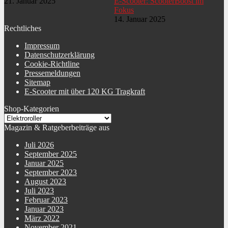
21. Januar 2025
E-Scooter: ScooterBoost im
Typ Vorderbremse
Scheibenbremse
Fokus
14. Januar 2025
Level
EinsteigerFortgeschrittene
Rechtliches
Einsatzzweck
Crusing
Impressum
Datenschutzerklärung
Details Handgriffe
rutschfestergonomisch geformtgepolstert
Cookie-Richtline
Pressemeldungen
Bauart Hinterbremse
mechanisch
Sitemap
E-Scooter mit über 120 KG Tragkraft
Typ Hinterbremse
Scheibenbremse
Shop-Kategorien
Bauart Vorderbremse
mechanisch
Magazin & Ratgeberbeiträge aus
Sprachen Bedienungs-
Deutsch
Aufbauanleitung
Juli 2026
September 2025
Januar 2025
September 2023
August 2023
Juli 2023
Februar 2023
Januar 2023
März 2022
November 2021