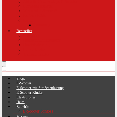
Aktuelle Gesetzeslage E-Scooter
LimePass getestet
Was sind E-Scooter?
Reifen / Räder
Recht
Zulassung
Bestseller
E-Scooter
Handschellenschlösser
Handyhalterung
Lenkertasche
Transporttasche
Shop:
E-Scooter
E-Scooter mit Straßenzulassung
E-Scooter Kinder
Elektroroller
Helm
Zubehör
E-Scooter Schloss
Marken