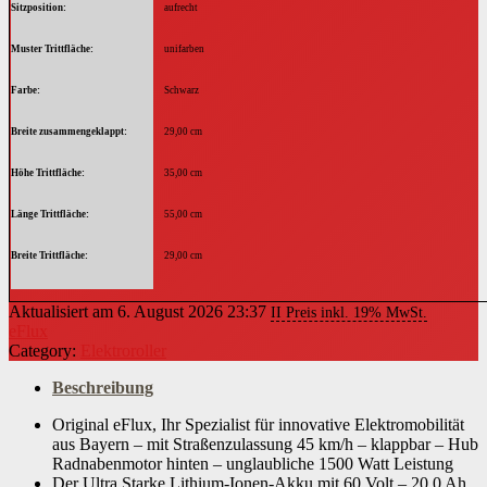
Sitzposition
aufrecht
Muster Trittfläche
unifarben
Farbe
Schwarz
Breite zusammengeklappt
29,00 cm
Höhe Trittfläche
35,00 cm
Länge Trittfläche
55,00 cm
Breite Trittfläche
29,00 cm
Höhe Lenker
120,00 cm
Aktualisiert am 6. August 2026 23:37
II Preis inkl. 19% MwSt.
eFlux
Höhe Lenker verstellbar bis
120 cm
Category:
Elektroroller
Höhe Sitz
87
Beschreibung
Höhe Sitz verstellbar bis
Original eFlux, Ihr Spezialist für innovative Elektromobilität
110
aus Bayern – mit Straßenzulassung 45 km/h – klappbar – Hub
Radnabenmotor hinten – unglaubliche 1500 Watt Leistung
Durchmesser Räder in Zoll
10 "
Der Ultra Starke Lithium-Ionen-Akku mit 60 Volt – 20.0 Ah