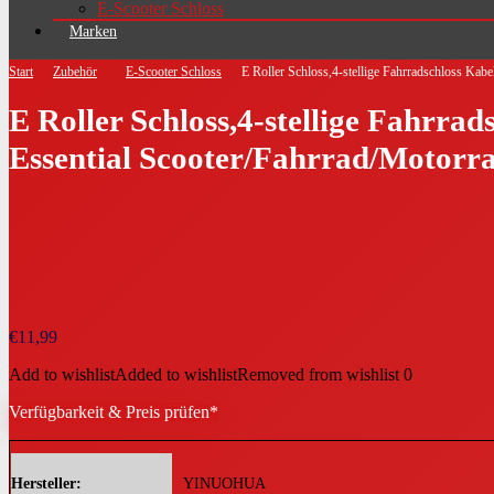
E-Scooter Schloss
Marken
Start
Zubehör
E-Scooter Schloss
E Roller Schloss,4-stellige Fahrradschloss K
E Roller Schloss,4-stellige Fahrr
Essential Scooter/Fahrrad/Motor
€
11,99
Add to wishlist
Added to wishlist
Removed from wishlist
0
Verfügbarkeit & Preis prüfen*
Hersteller
‎YINUOHUA