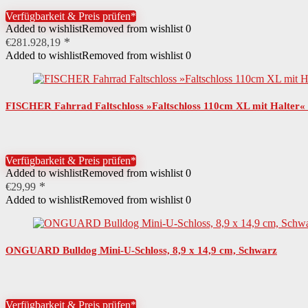
Verfügbarkeit & Preis prüfen*
Added to wishlist
Removed from wishlist
0
€
281.928,19
Added to wishlist
Removed from wishlist
0
FISCHER Fahrrad Faltschloss »Faltschloss 110cm XL mit Halter« (
Verfügbarkeit & Preis prüfen*
Added to wishlist
Removed from wishlist
0
€
29,99
Added to wishlist
Removed from wishlist
0
ONGUARD Bulldog Mini-U-Schloss, 8,9 x 14,9 cm, Schwarz
Verfügbarkeit & Preis prüfen*