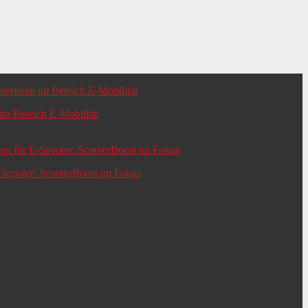
m Bereich E-Mobilität
-Scooter: ScooterBoost im Fokus