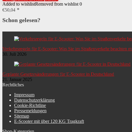
Added to wishlist
Removed from wishlist
0
€
50,04
Schon gelesen?
Verkehrsregeln für E-Scooter: Was Sie im Straßenverkehr beachten 
30. Juli 2026
Geplante Gesetzesänderungen für E-Scooter in Deutschland
21. Januar 2025
Rechtliches
Impressum
Datenschutzerklärung
Cookie-Richtline
Pressemeldungen
Sitemap
E-Scooter mit über 120 KG Tragkraft
Shop-Kategorien