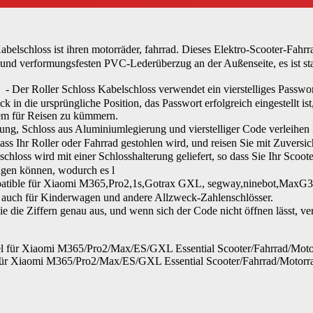
loss ist ihren motorräder, fahrrad. Dieses Elektro-Scooter-Fahrra
z- und verformungsfesten PVC-Lederüberzug an der Außenseite, es ist s
r Roller Schloss Kabelschloss verwendet ein vierstelliges Passwort
 in die ursprüngliche Position, das Passwort erfolgreich eingestellt ist
uem für Reisen zu kümmern.
g, Schloss aus Aluminiumlegierung und vierstelliger Code verleihen Ih
ass Ihr Roller oder Fahrrad gestohlen wird, und reisen Sie mit Zuversic
oss wird mit einer Schlosshalterung geliefert, so dass Sie Ihr Scoot
ängen können, wodurch es l
atible für Xiaomi M365,Pro2,1s,Gotrax GXL, segway,ninebot,MaxG
er auch für Kinderwagen und andere Allzweck-Zahlenschlösser.
ie Ziffern genau aus, und wenn sich der Code nicht öffnen lässt, ve
el für Xiaomi M365/Pro2/Max/ES/GXL Essential Scooter/Fahrrad/Moto