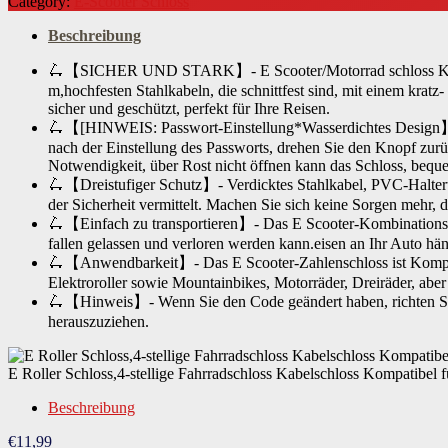
Category:
E-Scooter Schloss
Beschreibung
🛴【SICHER UND STARK】- E Scooter/Motorrad schloss Kabelsch
m,hochfesten Stahlkabeln, die schnittfest sind, mit einem krat
sicher und geschützt, perfekt für Ihre Reisen.
🛴【[HINWEIS: Passwort-Einstellung*Wasserdichtes Design】- De
nach der Einstellung des Passworts, drehen Sie den Knopf zurück
Notwendigkeit, über Rost nicht öffnen kann das Schloss, beq
🛴【Dreistufiger Schutz】- Verdicktes Stahlkabel, PVC-Halterun
der Sicherheit vermittelt. Machen Sie sich keine Sorgen mehr, d
🛴【Einfach zu transportieren】- Das E Scooter-Kombinationsschl
fallen gelassen und verloren werden kann.eisen an Ihr Auto h
🛴【Anwendbarkeit】- Das E Scooter-Zahlenschloss ist Komp
Elektroroller sowie Mountainbikes, Motorräder, Dreiräder, ab
🛴【Hinweis】- Wenn Sie den Code geändert haben, richten Sie d
herauszuziehen.
E Roller Schloss,4-stellige Fahrradschloss Kabelschloss Kompatib
Beschreibung
€
11,99