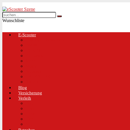
Wunschliste
E-Scooter
Test und Übersichten
BMW
EGRET
IO Hawk
Metz
Moovi
Scrooser
TREKSTOR
Xaomi
Blog
Versicherung
Verleih
Bird
Hive
Lime
Tier
VOI