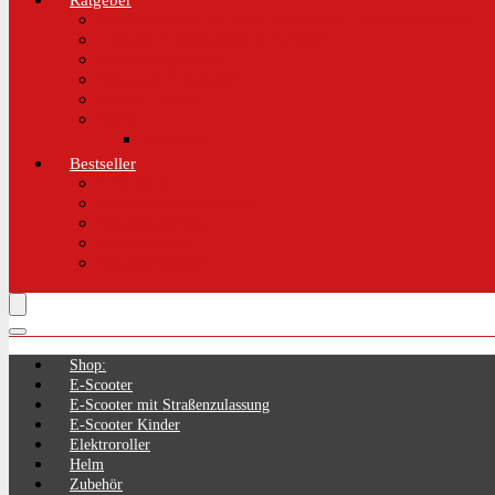
Ratgeber
Worauf solltest du beim Kauf eines E-Scooters achten!
Aktuelle Gesetzeslage E-Scooter
LimePass getestet
Was sind E-Scooter?
Reifen / Räder
Recht
Zulassung
Bestseller
E-Scooter
Handschellenschlösser
Handyhalterung
Lenkertasche
Transporttasche
Shop:
E-Scooter
E-Scooter mit Straßenzulassung
E-Scooter Kinder
Elektroroller
Helm
Zubehör