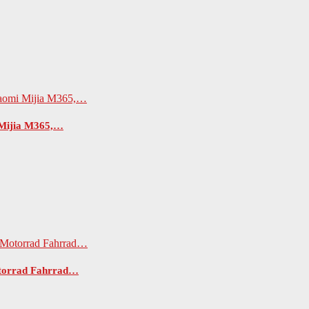
i Mijia M365,…
Motorrad Fahrrad…