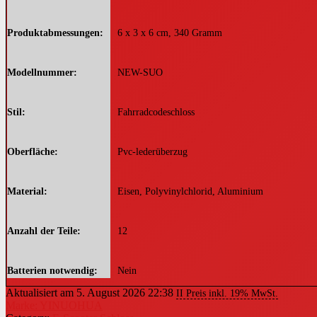
Produktabmessungen
‎6 x 3 x 6 cm, 340 Gramm
Modellnummer
‎NEW-SUO
Stil
‎Fahrradcodeschloss
Oberfläche
‎Pvc-lederüberzug
Material
‎Eisen, Polyvinylchlorid, Aluminium
Anzahl der Teile
‎12
Batterien notwendig
‎Nein
Aktualisiert am 5. August 2026 22:38
II Preis inkl. 19% MwSt.
Marke: YINUOHUA
Artikelgewicht
‎340 g