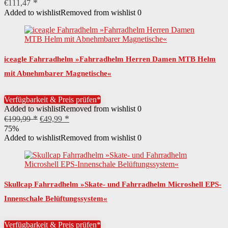
€
111,47
Added to wishlist
Removed from wishlist
0
iceagle Fahrradhelm »Fahrradhelm Herren Damen MTB Helm
mit Abnehmbarer Magnetische«
Verfügbarkeit & Preis prüfen*
Added to wishlist
Removed from wishlist
0
Ursprünglicher
Aktueller
€
199,99
€
49,99
Preis
Preis
75%
war:
ist:
Added to wishlist
Removed from wishlist
0
€199,99
€49,99.
Skullcap Fahrradhelm »Skate- und Fahrradhelm Microshell EPS-
Innenschale Belüftungssystem«
Verfügbarkeit & Preis prüfen*