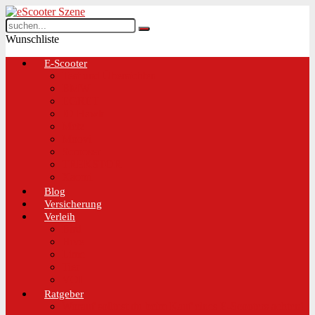
Wunschliste
E-Scooter
Test und Übersichten
BMW
EGRET
IO Hawk
Metz
Moovi
Scrooser
TREKSTOR
Xaomi
Blog
Versicherung
Verleih
Bird
Hive
Lime
Tier
VOI
Ratgeber
Worauf solltest du beim Kauf eines E-Scooters achten!