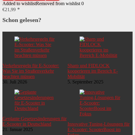
Added to wishlist
Removed from wishlist
0
€
21,99
Schon gelesen?
Verkehrsregeln für E-Scooter:
Sharp und FIDLOCK
Was Sie im Straßenverkehr
kooperieren im Bereich E-
beachten müssen
Mobilität
30. Juli 2026
5. September 2025
Geplante Gesetzesänderungen für
E-Scooter in Deutschland
Innovative Tuning-Lösungen für
21. Januar 2025
E-Scooter: ScooterBoost im
Fokus