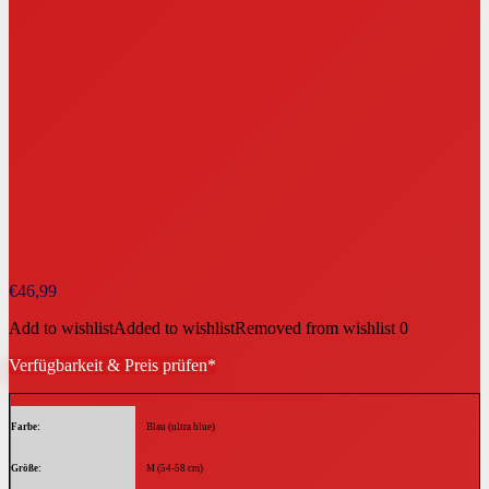
€
46,99
Add to wishlist
Added to wishlist
Removed from wishlist
0
Verfügbarkeit & Preis prüfen*
Farbe
‎Blau (ultra blue)
Größe
‎M (54-58 cm​)