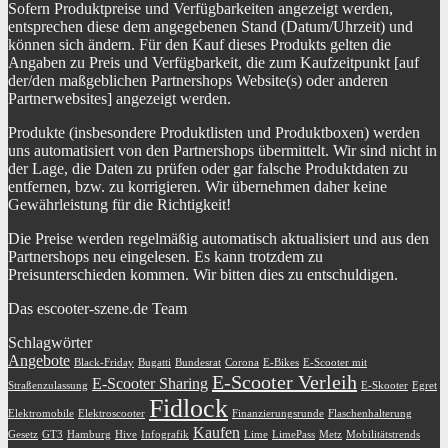
Sofern Produktpreise und Verfügbarkeiten angezeigt werden,
entsprechen diese dem angegebenen Stand (Datum/Uhrzeit) und
können sich ändern. Für den Kauf dieses Produkts gelten die
Angaben zu Preis und Verfügbarkeit, die zum Kaufzeitpunkt [auf
der/den maßgeblichen Partnershops Website(s) oder anderen
Partnerwebsites] angezeigt werden.
Produkte (insbesondere Produktlisten und Produktboxen) werden
uns automatisiert von den Partnershops übermittelt. Wir sind nicht in
der Lage, die Daten zu prüfen oder gar falsche Produktdaten zu
entfernen, bzw. zu korrigieren. Wir übernehmen daher keine
Gewährleistung für die Richtigkeit!
Die Preise werden regelmäßig automatisch aktualisiert und aus den
Partnershops neu eingelesen. Es kann trotzdem zu
Preisunterschieden kommen. Wir bitten dies zu entschuldigen.
Das escooter-szene.de Team
Schlagwörter
Angebote
Black-Friday
Bugatti
Bundesrat
Corona
E-Bikes
E-Scooter mit
E-Scooter Verleih
E-Scooter Sharing
Straßenzulassung
E-Skooter
Egret
Fidlock
Elektromobile
Elektroscooter
Finanzierungsrunde
Flaschenhalterung
Kaufen
Gesetz
GT3
Hamburg
Hive
Infografik
Lime
LimePass
Metz
Mobilitätstrends