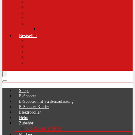
Aktuelle Gesetzeslage E-Scooter
LimePass getestet
Was sind E-Scooter?
Reifen / Räder
Recht
Zulassung
Bestseller
E-Scooter
Handschellenschlösser
Handyhalterung
Lenkertasche
Transporttasche
Shop:
E-Scooter
E-Scooter mit Straßenzulassung
E-Scooter Kinder
Elektroroller
Helm
Zubehör
E-Scooter Schloss
Marken