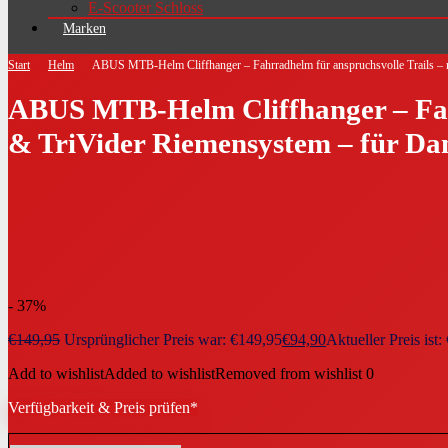
E-Scooter Schloss
Marken
Start
Helm
ABUS MTB-Helm Cliffhanger – Fahrradhelm für anspruchsvolle Trails – 
ABUS MTB-Helm Cliffhanger – Fahr
& TriVider Riemensystem – für D
- 37%
€
149,95
Ursprünglicher Preis war: €149,95
€
94,90
Aktueller Preis ist:
Add to wishlist
Added to wishlist
Removed from wishlist
0
Verfügbarkeit & Preis prüfen*