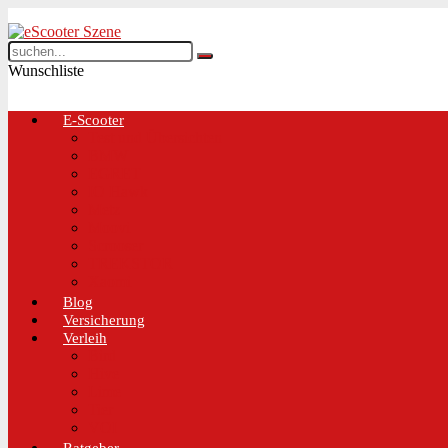
Wunschliste
E-Scooter
Test und Übersichten
BMW
EGRET
IO Hawk
Metz
Moovi
Scrooser
TREKSTOR
Xaomi
Blog
Versicherung
Verleih
Bird
Hive
Lime
Tier
VOI