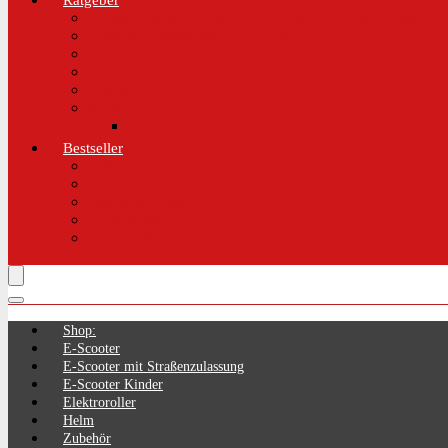
Ratgeber
Worauf solltest du beim Kauf eines E-Scooters achten!
Aktuelle Gesetzeslage E-Scooter
LimePass getestet
Was sind E-Scooter?
Reifen / Räder
Recht
Zulassung
Bestseller
E-Scooter
Handschellenschlösser
Handyhalterung
Lenkertasche
Transporttasche
Shop:
E-Scooter
E-Scooter mit Straßenzulassung
E-Scooter Kinder
Elektroroller
Helm
Zubehör