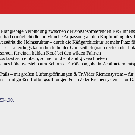
anglebige Verbindung zwischen der stoßabsorbierenden EPS-Innensch
d ermöglicht die individuelle Anpassung an den Kopfumfang des Träge
stärkt die Helmstruktur – durch die Käfigarchitektur ist mehr Platz 
r ist – allerdings kann durch ihn der Gurt seitlich (nach rechts oder l
orgen für einen kühlen Kopf bei den wilden Fahrten
t sich einfach, schnell und einhändig verschließen
ines höhenverstellbaren Schirms – Größenangabe in Zentimetern ents
ls – mit großen Lüftungsöffnungen & TriVider Riemensystem – für 
 €94,90.