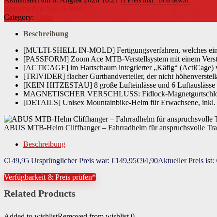
II Preis inkl. 19% MwSt.
Besuche den ABUS-Store
Produktabmessungen
‎33.5 x 25 x 19.5 cm, 360 Gramm
Category:
Helm
Beschreibung
[MULTI-SHELL IN-MOLD] Fertigungsverfahren, welches eine l
[PASSFORM] Zoom Ace MTB-Verstellsystem mit einem Verstellra
[ACTICAGE] im Hartschaum integrierter „Käfig“ (ActiCage) ver
[TRIVIDER] flacher Gurtbandverteiler, der nicht höhenverstella
[KEIN HITZESTAU] 8 große Lufteinlässe und 6 Luftauslässe s
MAGNETISCHER VERSCHLUSS: Fidlock-Magnetgurtschloss läss
[DETAILS] Unisex Mountainbike-Helm für Erwachsene, inkl. e
ABUS MTB-Helm Cliffhanger – Fahrradhelm für anspruchsvolle Trai
Beschreibung
€
149,95
Ursprünglicher Preis war: €149,95
€
94,90
Aktueller Preis ist:
Verfügbarkeit & Preis prüfen*
Related Products
Added to wishlist
Removed from wishlist
0