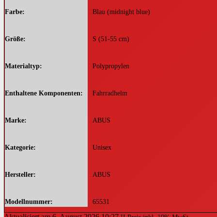
Farbe
‎Blau (midnight blue)
Größe
‎S (51-55 cm)
Materialtyp
‎Polypropylen
Enthaltene Komponenten
‎Fahrradhelm
Marke
‎ABUS
Kategorie
‎Unisex
Hersteller
‎ABUS
Modellnummer
‎65531
Aktualisiert am 6. August 2026 10:27