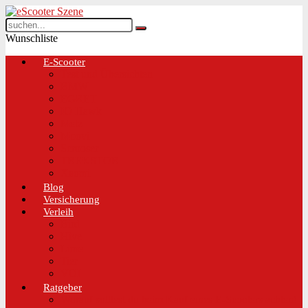
Wunschliste
E-Scooter
Test und Übersichten
BMW
EGRET
IO Hawk
Metz
Moovi
Scrooser
TREKSTOR
Xaomi
Blog
Versicherung
Verleih
Bird
Hive
Lime
Tier
VOI
Ratgeber
Worauf solltest du beim Kauf eines E-Scooters achten!