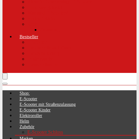
Aktuelle Gesetzeslage E-Scooter
LimePass getestet
Was sind E-Scooter?
Reifen / Räder
Recht
Zulassung
Bestseller
E-Scooter
Handschellenschlösser
Handyhalterung
Lenkertasche
Transporttasche
Shop:
E-Scooter
E-Scooter mit Straßenzulassung
E-Scooter Kinder
Elektroroller
Helm
Zubehör
E-Scooter Schloss
Marken